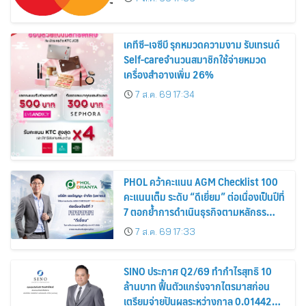
เคทีซี–เจซีบี รุกหมวดความงาม รับเทรนด์
Self-careจำนวนสมาชิกใช้จ่ายหมวด
เครื่องสำอางเพิ่ม 26%
7 ส.ค. 69 17:34
PHOL คว้าคะแนน AGM Checklist 100
คะแนนเต็ม ระดับ “ดีเยี่ยม” ต่อเนื่องเป็นปีที่
7 ตอกย้ำการดำเนินธุรกิจตามหลักธร
รมาภิบาล โปร่งใส สร้างความเชื่อมั่นผู้ถือ
7 ส.ค. 69 17:33
หุ้น
SINO ประกาศ Q2/69 ทำกำไรสุทธิ 10
ล้านบาท ฟื้นตัวแกร่งจากไตรมาสก่อน
เตรียมจ่ายปันผลระหว่างกาล 0.014423