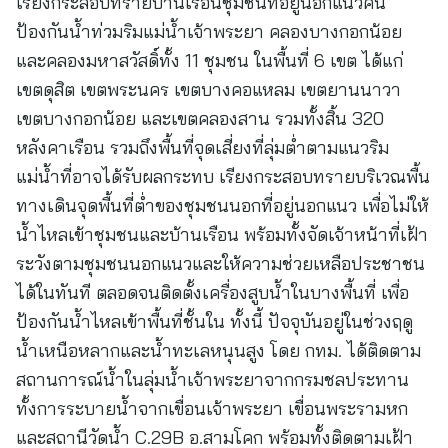
เรียงกระสอบทรายบ้านเรือนชุมชนที่อยู่นอกแนวคัน
ป้องกันน้ำท่วมริมแม่น้ำเจ้าพระยา คลองบางกอกน้อย
และคลองมหาสวัสดิ์ทั้ง 11 ชุมชน ในพื้นที่ 6 เขต ได้แก่
เขตดุสิต เขตพระนคร เขตบางคอแหลม เขตยานนาวา
เขตบางกอกน้อย และเขตคลองสาน รวมทั้งสิ้น 320
หลังคาเรือน รวมถึงพื้นที่จุดเสี่ยงที่ลุ่มต่ำตามแนวริม
แม่น้ำที่อาจได้รับผลกระทบ เรียงกระสอบทรายบริเวณพื้น
ทางเดินจุดพื้นที่ต่ำของชุมชนนอกที่อยู่นอกแนว เพื่อไม่ให้
น้ำไหลเข้าชุมชนและบ้านเรือน พร้อมทั้งจัดเจ้าหน้าที่เฝ้า
ระวังตามชุมชนนอกแนวและให้ความช่วยเหลือประชาชน
ได้ในทันที ตลอดจนติดตั้งเครื่องสูบน้ำในบางพื้นที่ เพื่อ
ป้องกันน้ำไหลเข้าพื้นที่ชั้นใน ทั้งนี้ ปัจจุบันอยู่ในช่วงฤดู
น้ำเหนือหลากและน้ำทะเลหนุนสูง โดย กทม. ได้ติดตาม
สถานการณ์น้ำในลุ่มน้ำเจ้าพระยาจากกรมชลประทาน
ทั้งการระบายน้ำจากเขื่อนเจ้าพระยา เขื่อนพระรามหก
และสถานีวัดน้ำ C.29B อ.สามโคก พร้อมทั้งติดตามเฝ้า