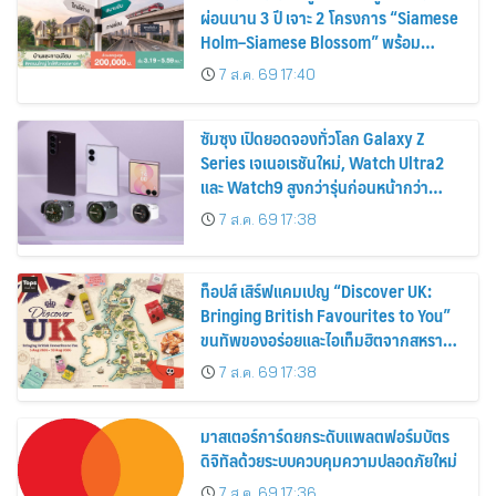
ผ่อนนาน 3 ปี เจาะ 2 โครงการ “Siamese
Holm–Siamese Blossom” พร้อม
ส่วนลดและสิทธิพิเศษถึง 31 สิงหาคม
7 ส.ค. 69 17:40
2569
ซัมซุง เปิดยอดจองทั่วโลก Galaxy Z
Series เจเนอเรชันใหม่, Watch Ultra2
และ Watch9 สูงกว่ารุ่นก่อนหน้ากว่า
30%
7 ส.ค. 69 17:38
ท็อปส์ เสิร์ฟแคมเปญ “Discover UK:
Bringing British Favourites to You”
ขนทัพของอร่อยและไอเท็มฮิตจากสหราช
อาณาจักร ส่งตรงถึงมือตั้งแต่วันนี้ – 18
7 ส.ค. 69 17:38
สิงหาคมนี้
มาสเตอร์การ์ดยกระดับแพลตฟอร์มบัตร
ดิจิทัลด้วยระบบควบคุมความปลอดภัยใหม่
7 ส.ค. 69 17:36