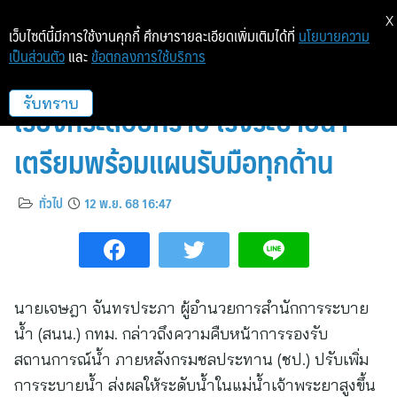
X
เว็บไซต์นี้มีการใช้งานคุกกี้ ศึกษารายละเอียดเพิ่มเติมได้ที่
นโยบายความ
เป็นส่วนตัว
และ
ข้อตกลงการใช้บริการ
กทม. เฝ้าระวังน้ำเหนือ-น้ำหนุนจัด
เรียงกระสอบทราย เร่งระบายน้ำ
รับทราบ
เตรียมพร้อมแผนรับมือทุกด้าน
ทั่วไป
12 พ.ย. 68 16:47
นายเจษฎา จันทรประภา ผู้อำนวยการสำนักการระบาย
น้ำ (สนน.) กทม. กล่าวถึงความคืบหน้าการรองรับ
สถานการณ์น้ำ ภายหลังกรมชลประทาน (ชป.) ปรับเพิ่ม
การระบายน้ำ ส่งผลให้ระดับน้ำในแม่น้ำเจ้าพระยาสูงขึ้น