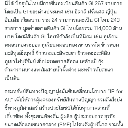
นี้ได้ ปัจจุบันไทยมีการขึ้นทะเบียนสินค้า GI 267 รายการ
โดยเป็น GI ของต่างประเทศ เช่น อิตาลี ฝรั่งเศส ญี่ปุ่น
อินเดีย เวียดนาม รวม 24 รายการและเป็น GI ไทย 243
รายการ มูลค่าตลาดสินค้า GI ไทยโดยรวม 114,000 ล้าน
บาท โดยมีสินค้า GI ไทยที่กำลังเป็นที่นิยม เช่น ทุเรียน
หมอนทองระยอง ทุเรียนหมอนทองเขาบรรทัด ข้าวหอม
มะลิทุ่งสัมฤทธิ์ ข้าวหอมมะลิพะเยา ข้าวหอมมะลิดิน
ภูเขาไฟบุรีรัมย์ สับปะรดตราดสีทอง เหล้าแป้ กุ้ง
ก้ามกรามบางแพ ส้มสายน้ำผึ้งฝาง มะพร้าวทับสะแก
เป็นต้น
กรมทรัพย์สินทางปัญญามุ่งมั่นขับเคลื่อนนโยบาย “IP for
All” เพื่อให้การคุ้มครองทรัพย์สินทางปัญญา รวมถึงสิ่งบ่ง
ชี้ทางภูมิศาสตร์ สร้างประโยชน์ให้กับทุกภาคส่วนที่
เกี่ยวข้อง ทั้งชุมชนท้องถิ่น ผู้ผลิต ผู้ประกอบการ ธุรกิจ
ขนาดเล็กและขนาดกลาง (SME) ไปจนถึงผู้บริโภค รวมทั้ง