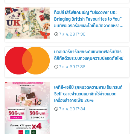
ท็อปส์ เสิร์ฟแคมเปญ “Discover UK:
Bringing British Favourites to You”
ขนทัพของอร่อยและไอเท็มฮิตจากสหราช
อาณาจักร ส่งตรงถึงมือตั้งแต่วันนี้ – 18
7 ส.ค. 69 17:38
สิงหาคมนี้
มาสเตอร์การ์ดยกระดับแพลตฟอร์มบัตร
ดิจิทัลด้วยระบบควบคุมความปลอดภัยใหม่
7 ส.ค. 69 17:36
เคทีซี–เจซีบี รุกหมวดความงาม รับเทรนด์
Self-careจำนวนสมาชิกใช้จ่ายหมวด
เครื่องสำอางเพิ่ม 26%
7 ส.ค. 69 17:34