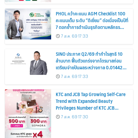
PHOL คว้าคะแนน AGM Checklist 100
คะแนนเต็ม ระดับ “ดีเยี่ยม” ต่อเนื่องเป็นปีที่
7 ตอกย้ำการดำเนินธุรกิจตามหลักธร
รมาภิบาล โปร่งใส สร้างความเชื่อมั่นผู้ถือ
7 ส.ค. 69 17:33
หุ้น
SINO ประกาศ Q2/69 ทำกำไรสุทธิ 10
ล้านบาท ฟื้นตัวแกร่งจากไตรมาสก่อน
เตรียมจ่ายปันผลระหว่างกาล 0.014423
บาทต่อหุ้น ครึ่งปีหลังมุ่งเติบโตต่อเนื่อง
7 ส.ค. 69 17:33
KTC and JCB Tap Growing Self-Care
Trend with Expanded Beauty
Privileges Number of KTC JCB
Cardmembers Spending on
7 ส.ค. 69 17:30
Cosmetics Rises 26%