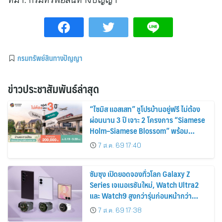
กรมทรัพย์สินทางปัญญา
ข่าวประชาสัมพันธ์ล่าสุด
“ไซมิส แอสเสท” ชูโปรบ้านอยู่ฟรี ไม่ต้อง
ผ่อนนาน 3 ปี เจาะ 2 โครงการ “Siamese
Holm–Siamese Blossom” พร้อม
ส่วนลดและสิทธิพิเศษถึง 31 สิงหาคม
7 ส.ค. 69 17:40
2569
ซัมซุง เปิดยอดจองทั่วโลก Galaxy Z
Series เจเนอเรชันใหม่, Watch Ultra2
และ Watch9 สูงกว่ารุ่นก่อนหน้ากว่า
30%
7 ส.ค. 69 17:38