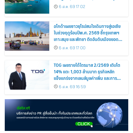
Among the Top Cities
6 ส.ค. 69 17:02
อโกด้าเผยชาวยุโรปสนใจเดินทางสู่เอเชีย
ในช่วงฤดูร้อนปีพ.ศ. 2569 ชี้กรุงเทพฯ
เกาะสมุย และพัทยา ติดอันดับเมืองยอด
นิยม
6 ส.ค. 69 17:00
TOG เผยรายได้ไตรมาส 2/2569 เติบโต
14% แตะ 1,003 ล้านบาท ธุรกิจหลัก
แข็งแกร่งจากเลนส์มูลค่าเพิ่ม และการ
ขยายตลาดต่างประเทศ พร้อมเดินหน้า
6 ส.ค. 69 16:59
ลงทุนเพื่อการเติบโตระยะยาว