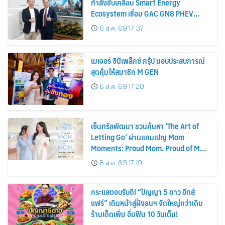
กำลังขับเคลื่อน Smart Energy
Ecosystem เชื่อม GAC GN8 PHEV
รถยนต์ MPV ระดับพรีเมียม เข้ากับ
6 ส.ค. 69 17:37
พลังงานแสงอาทิตย์ภายในบ้าน
เมเจอร์ ซีนีเพล็กซ์ กรุ้ป มอบประสบการณ์
สุดคุ้มให้สมาชิก M GEN
6 ส.ค. 69 17:20
เซ็นทรัลพัฒนา ชวนค้นหา ‘The Art of
Letting Go’ ผ่านแคมเปญ Mom
Moments: Proud Mom. Proud of My
Mom.
6 ส.ค. 69 17:19
กระแสตอบรับดี! “ปัญญา 5 ดาว อีทส์
แฟร์” เดินหน้าสู่ฝั่งธนฯ จัดใหญ่กว่าเดิม
ร้านเด็ดเพิ่ม อิ่มฟิน 10 วันเต็ม!