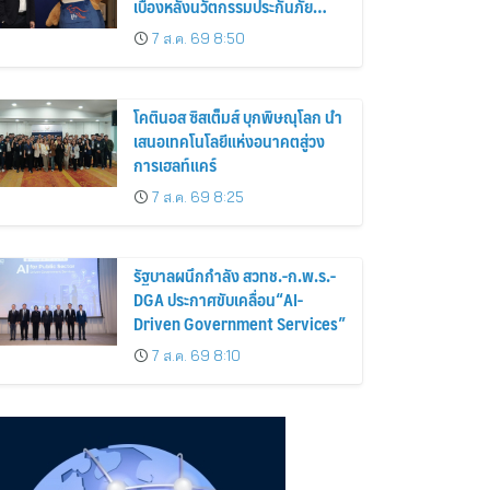
เบื้องหลังนวัตกรรมประกันภัย
ดิจิทัลตลอดหนึ่งทศวรรษ
7 ส.ค. 69 8:50
โคตินอส ซิสเต็มส์ บุกพิษณุโลก นำ
เสนอเทคโนโลยีแห่งอนาคตสู่วง
การเฮลท์แคร์
7 ส.ค. 69 8:25
รัฐบาลผนึกกำลัง สวทช.-ก.พ.ร.-
DGA ประกาศขับเคลื่อน“AI-
Driven Government Services”
7 ส.ค. 69 8:10