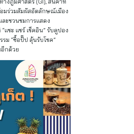
ภูมิศาสตร์ (GI), สินค้าที่
อมร่วมสัมผัสอัตลักษณ์เมือง
อง และชวนชมการแสดง
แชะ แชร์ เช็คอิน” รับคูปอง
ม “ซื้อปั๊ป ลุ้นรับโชค”
อีกด้วย