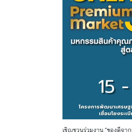
เชิญชวนร่วมงาน “ของดีจาก