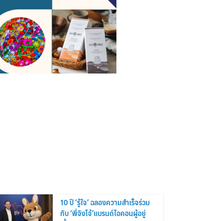
10 ปี ‘รู้ใจ’ ฉลองความสำเร็จร่วม
กับ ‘พี่จิงโจ้’แบรนด์ไอคอนผู้อยู่