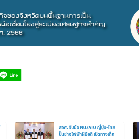
Line
f
สอศ. จับมือ NOZATO ญี่ปุ่น-ไทย
ปั้นช่างไฟฟ้าฝีมือดี เปิดทางเด็ก