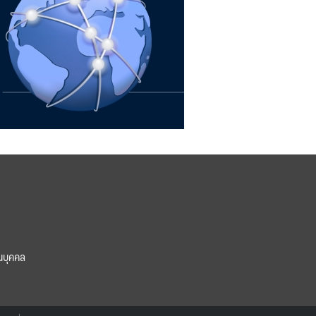
นบุคคล