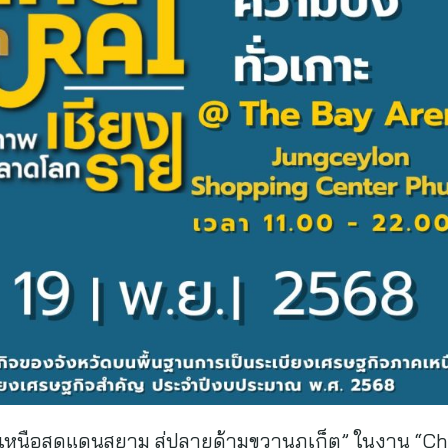
เหนือสุดแดนสยาม สู่ปลายด้ามขวานภูเก็ต” ในงาน “