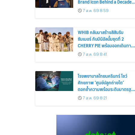
Brand Icon Behind a Decade
of Insurance Innovation
7 ส.ค. 69 8:59
WHIB กลับมาสร้างสีสันรับ
ซัมเมอร์ กับมินิอัลบั้มชุดที่ 2
CHERRY PIE พร้อมออกเดินทาง
ค้นหาสีสันที่เป็นตัวตนที่เป็น
7 ส.ค. 69 8:41
เอกลักษณ์ของตัวเอง
โรงพยาบาลไทยนครินทร์ โชว์
ศักยภาพ ‘ศูนย์ปลูกถ่ายไต’
ตอกย้ำความพร้อมระดับมาตรฐา
เดินหน้าผ่าตัดปลูกถ่ายไตสำเร็จ 2
7 ส.ค. 69 8:21
รายพร้อมกัน จากผู้บริจาคอวัยวะ
รายเดียวกัน