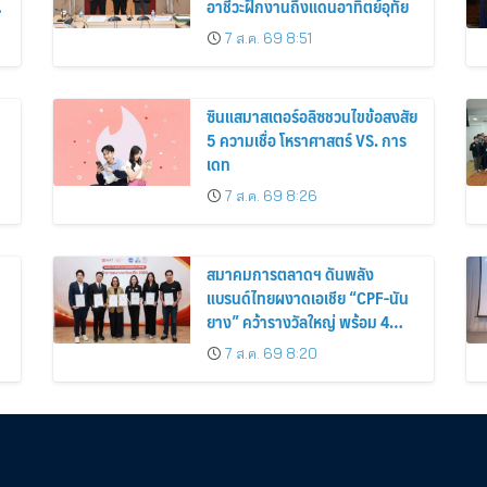
อาชีวะฝึกงานถึงแดนอาทิตย์อุทัย
7 ส.ค. 69 8:51
ซินแสมาสเตอร์อลิซชวนไขข้อสงสัย
5 ความเชื่อ โหราศาสตร์ VS. การ
เดท
7 ส.ค. 69 8:26
สมาคมการตลาดฯ ดันพลัง
แบรนด์ไทยผงาดเอเชีย “CPF-นัน
น
ยาง” คว้ารางวัลใหญ่ พร้อม 4
นักการตลาดไทยกวาดรางวัล
7 ส.ค. 69 8:20
บุคคลเวที AMF AMEA & YWN
2026