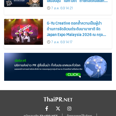
เส้นอบอุ่น “Tum Ulit” ถ่ายทอดคอลเลก
ชันพิเศษ “Space Explorer” สลักลายเส้น
7 ส.ค. 69 14:21
บนเคสหูฟัง
G-Yu Creative ตอกย้ำความเป็นผู้นำ
ด้านการจัดอีเวนต์ระดับนานาชาติ จัด
Japan Expo Malaysia 2026 ณ กรุง
กัวลาลัมเปอร์อย่างยิ่งใหญ่
7 ส.ค. 69 14:17