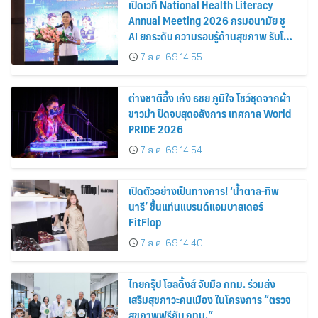
เปิดเวที National Health Literacy
Annual Meeting 2026 กรมอนามัย ชู
AI ยกระดับ ความรอบรู้ด้านสุขภาพ รับโลก
อนาคต
7 ส.ค. 69 14:55
ต่างชาติอึ้ง เก่ง ธชย ภูมิใจ โชว์ชุดจากผ้า
ขาวม้า ปิดจบสุดอลังการ เทศกาล World
PRIDE 2026
7 ส.ค. 69 14:54
เปิดตัวอย่างเป็นทางการ! ‘น้ำตาล-ทิพ
นารี’ ขึ้นแท่นแบรนด์แอมบาสเดอร์
FitFlop
7 ส.ค. 69 14:40
ไทยกรุ๊ป โฮลดิ้งส์ จับมือ กทม. ร่วมส่ง
เสริมสุขภาวะคนเมือง ในโครงการ “ตรวจ
สุขภาพฟรีกับ กทม.”