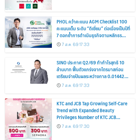
PHOL คว้าคะแนน AGM Checklist 100
คะแนนเต็ม ระดับ “ดีเยี่ยม” ต่อเนื่องเป็นปีที่
7 ตอกย้ำการดำเนินธุรกิจตามหลักธร
รมาภิบาล โปร่งใส สร้างความเชื่อมั่นผู้ถือ
7 ส.ค. 69 17:33
หุ้น
SINO ประกาศ Q2/69 ทำกำไรสุทธิ 10
ล้านบาท ฟื้นตัวแกร่งจากไตรมาสก่อน
เตรียมจ่ายปันผลระหว่างกาล 0.014423
บาทต่อหุ้น ครึ่งปีหลังมุ่งเติบโตต่อเนื่อง
7 ส.ค. 69 17:33
KTC and JCB Tap Growing Self-Care
Trend with Expanded Beauty
Privileges Number of KTC JCB
Cardmembers Spending on
7 ส.ค. 69 17:30
Cosmetics Rises 26%