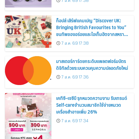
7 ส.ค. 69 17:38
ท็อปส์ เสิร์ฟแคมเปญ “Discover UK:
Bringing British Favourites to You”
ขนทัพของอร่อยและไอเท็มฮิตจากสหราช
อาณาจักร ส่งตรงถึงมือตั้งแต่วันนี้ – 18
7 ส.ค. 69 17:38
สิงหาคมนี้
มาสเตอร์การ์ดยกระดับแพลตฟอร์มบัตร
ดิจิทัลด้วยระบบควบคุมความปลอดภัยใหม่
7 ส.ค. 69 17:36
เคทีซี–เจซีบี รุกหมวดความงาม รับเทรนด์
Self-careจำนวนสมาชิกใช้จ่ายหมวด
เครื่องสำอางเพิ่ม 26%
7 ส.ค. 69 17:34