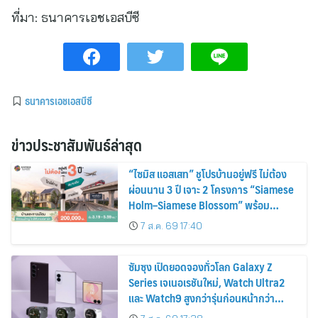
ที่มา:
ธนาคารเอชเอสบีซี
ธนาคารเอชเอสบีซี
ข่าวประชาสัมพันธ์ล่าสุด
“ไซมิส แอสเสท” ชูโปรบ้านอยู่ฟรี ไม่ต้อง
ผ่อนนาน 3 ปี เจาะ 2 โครงการ “Siamese
Holm–Siamese Blossom” พร้อม
ส่วนลดและสิทธิพิเศษถึง 31 สิงหาคม
7 ส.ค. 69 17:40
2569
ซัมซุง เปิดยอดจองทั่วโลก Galaxy Z
Series เจเนอเรชันใหม่, Watch Ultra2
และ Watch9 สูงกว่ารุ่นก่อนหน้ากว่า
30%