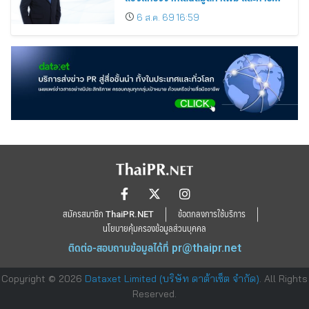
ขยายตลาดต่างประเทศ พร้อมเดินหน้า
6 ส.ค. 69 16:59
ลงทุนเพื่อการเติบโตระยะยาว
สมัครสมาชิก ThaiPR.NET
ข้อตกลงการใช้บริการ
นโยบายคุ้มครองข้อมูลส่วนบุคคล
ติดต่อ-สอบถามข้อมูลได้ที่
pr@thaipr.net
Copyright © 2026
Dataxet Limited (บริษัท ดาต้าเซ็ต จำกัด)
. All Rights
Reserved.