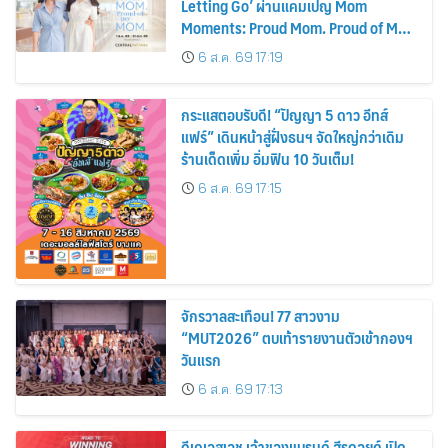
Letting Go’ ผ่านแคมเปญ Mom
Moments: Proud Mom. Proud of My
Mom.
6 ส.ค. 69 17:19
กระแสตอบรับดี! “ปัญญา 5 ดาว อีทส์
แฟร์” เดินหน้าสู่ฝั่งธนฯ จัดใหญ่กว่าเดิม
ร้านเด็ดเพิ่ม อิ่มฟิน 10 วันเต็ม!
6 ส.ค. 69 17:15
จักรวาลสะเทือน! 77 สาวงาม
“MUT2026” ตบเท้ารายงานตัวเข้ากองฯ
วันแรก
6 ส.ค. 69 17:13
ดีเคเอสเอช เจ้าของแบรนด์ ฮีรูดอยด์ เปิด