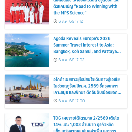
ตัวแคมเปญ “Road to Winning with
the MPS Science”
6 ส.ค. 69 17:12
Agoda Reveals Europe’s 2026
Summer Travel Interest to Asia:
Bangkok, Koh Samui, and Pattaya
Among the Top Cities
6 ส.ค. 69 17:02
อโกด้าเผยชาวยุโรปสนใจเดินทางสู่เอเชีย
ในช่วงฤดูร้อนปีพ.ศ. 2569 ชี้กรุงเทพฯ
เกาะสมุย และพัทยา ติดอันดับเมืองยอด
นิยม
6 ส.ค. 69 17:00
TOG เผยรายได้ไตรมาส 2/2569 เติบโต
14% แตะ 1,003 ล้านบาท ธุรกิจหลัก
แข็งแกร่งจากเลนส์มูลค่าเพิ่ม และการ