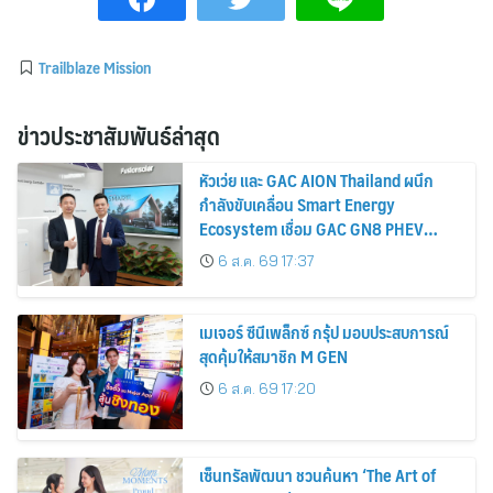
Trailblaze Mission
ข่าวประชาสัมพันธ์ล่าสุด
หัวเว่ย และ GAC AION Thailand ผนึก
กำลังขับเคลื่อน Smart Energy
Ecosystem เชื่อม GAC GN8 PHEV
รถยนต์ MPV ระดับพรีเมียม เข้ากับ
6 ส.ค. 69 17:37
พลังงานแสงอาทิตย์ภายในบ้าน
เมเจอร์ ซีนีเพล็กซ์ กรุ้ป มอบประสบการณ์
สุดคุ้มให้สมาชิก M GEN
6 ส.ค. 69 17:20
เซ็นทรัลพัฒนา ชวนค้นหา ‘The Art of