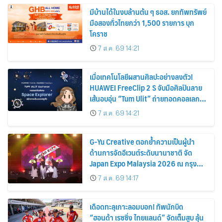
มีบ้านได้ในงบล้านต้น ๆ ธอส. ยกทัพทรัพย์
มือสองทั่วไทยกว่า 1,500 รายการ บุก
โคราช
7 ส.ค. 69 14:21
เมื่อเทคโนโลยีผสานศิลปะอย่างลงตัว!
HUAWEI FreeClip 2 S จับมือศิลปินลาย
เส้นอบอุ่น “Tum Ulit” ถ่ายทอดคอลเลก
ชันพิเศษ “Space Explorer” สลักลายเส้น
7 ส.ค. 69 14:21
บนเคสหูฟัง
G-Yu Creative ตอกย้ำความเป็นผู้นำ
ด้านการจัดอีเวนต์ระดับนานาชาติ จัด
Japan Expo Malaysia 2026 ณ กรุง
กัวลาลัมเปอร์อย่างยิ่งใหญ่
7 ส.ค. 69 14:17
เดือดทะลุเกาะลอมบอก! ทัพนักบิด
“ฮอนด้า เรซซิ่ง ไทยแลนด์” จัดเต็มสูบ ลุ้น