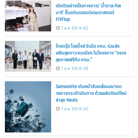
เปิดตัวอย่างเป็นทางการ! ‘น้ำตาล-ทิพ
นารี’ ขึ้นแท่นแบรนด์แอมบาสเดอร์
FitFlop
7 ส.ค. 69 14:40
ไทยกรุ๊ป โฮลดิ้งส์ จับมือ กทม. ร่วมส่ง
เสริมสุขภาวะคนเมือง ในโครงการ “ตรวจ
สุขภาพฟรีกับ กทม.”
7 ส.ค. 69 14:38
Samsonite เดินหน้าขับเคลื่อนอนาคต
วงการกระเป๋าเดินทาง ด้วยผลิตภัณฑ์ใหม่
ล่าสุด Nexis
7 ส.ค. 69 14:30