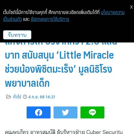
X
เว็บไซต์นี้มีการใช้งานคุกกี้ ศึกษารายละเอียดเพิ่มเติมได้ที่
นโยบายความ
เป็นส่วนตัว
และ
ข้อตกลงการใช้บริการ
ธนาคาร ซีไอเอ็มบี ไทย ส่งต่อพลัง
แห่งการให้ บริจาคกว่า 2.6 แสน
รับทราบ
บาท สนับสนุน ‘Little Miracle
ช่วยน้องพิชิตมะเร็ง’ มูลนิธิโรง
พยาบาลเด็ก
ทั่วไป
4 ก.ย. 68 14:21
คุณพรภัทร อาทรสมบัติ ผู้บริหารฝ่าย Cyber Security