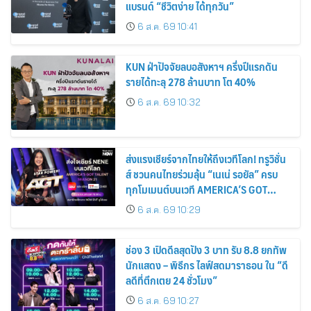
แบรนด์ “ชีวิตง่าย ได้ทุกวัน”
6 ส.ค. 69 10:41
KUN ฝ่าปัจจัยลบอสังหาฯ ครึ่งปีแรกดัน
รายได้ทะลุ 278 ล้านบาท โต 40%
6 ส.ค. 69 10:32
ส่งแรงเชียร์จากไทยให้ถึงเวทีโลก! ทรูวิชั่น
ส์ ชวนคนไทยร่วมลุ้น “เนเน่ รอยัล” ครบ
ทุกโมเมนต์บนเวที AMERICA’S GOT
TALENT SEASON 21
6 ส.ค. 69 10:29
ช่อง 3 เปิดดีลสุดปัง 3 บาท รับ 8.8 ยกทัพ
นักแสดง – พิธีกร ไลฟ์สดมาราธอน ใน “ดี
ลดีที่ตึกเตย 24 ชั่วโมง”
6 ส.ค. 69 10:27