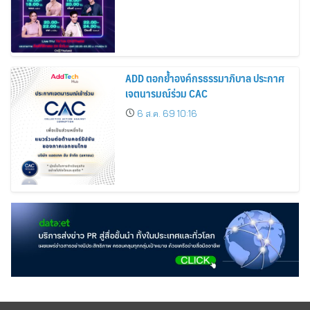
ADD ตอกย้ำองค์กรธรรมาภิบาล ประกาศ
เจตนารมณ์ร่วม CAC
6 ส.ค. 69 10:16