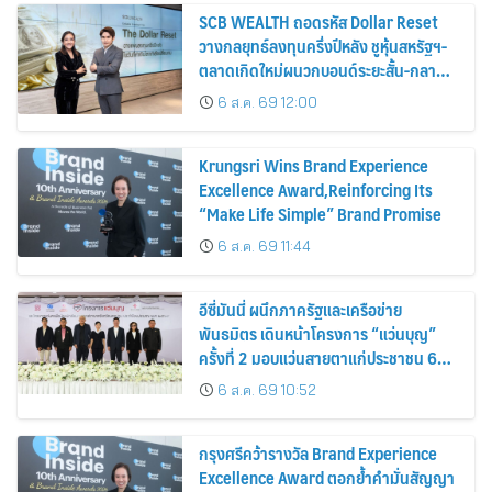
SCB WEALTH ถอดรหัส Dollar Reset
วางกลยุทธ์ลงทุนครึ่งปีหลัง ชูหุ้นสหรัฐฯ-
ตลาดเกิดใหม่ผนวกบอนด์ระยะสั้น-กลาง
เสริมพอร์ตแกร่ง
6 ส.ค. 69 12:00
Krungsri Wins Brand Experience
Excellence Award,Reinforcing Its
“Make Life Simple” Brand Promise
6 ส.ค. 69 11:44
อีซี่มันนี่ ผนึกภาครัฐและเครือข่าย
พันธมิตร เดินหน้าโครงการ “แว่นบุญ”
ครั้งที่ 2 มอบแว่นสายตาแก่ประชาชน 600
คน ขยายโอกาสการมองเห็นสู่ชุมชนไทย
6 ส.ค. 69 10:52
กรุงศรีคว้ารางวัล Brand Experience
Excellence Award ตอกย้ำคำมั่นสัญญา