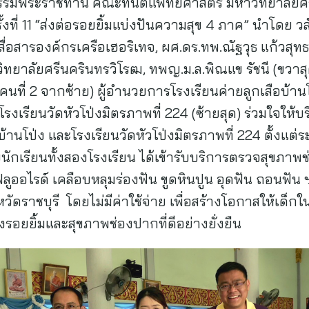
ตกรรมพระราชทาน คณะทันตแพทยศาสตร์ มหาวิทยาลัย
ี่ 11 “ส่งต่อรอยยิ้มแบ่งปันความสุข 4 ภาค” นำโดย วลั
่อสารองค์กรเครือเฮอริเทจ, ผศ.ดร.ทพ.ณัฐวุธ แก้วสุท
ยาลัยศรีนครินทรวิโรฒ, ทพญ.ม.ล.พิณแข รัชนี (ขวาส
(คนที่ 2 จากซ้าย) ผู้อำนวยการโรงเรียนค่ายลูกเสือบ้า
รียนวัดหัวโป่งมิตรภาพที่ 224 (ซ้ายสุด) ร่วมใจให้บ
อบ้านโป่ง และโรงเรียนวัดหัวโป่งมิตรภาพที่ 224 ตั้งแต
ยนักเรียนทั้งสองโรงเรียน ได้เข้ารับบริการตรวจสุขภ
ูออไรด์ เคลือบหลุมร่องฟัน ขูดหินปูน อุดฟัน ถอนฟัน 
ดราชบุรี โดยไม่มีค่าใช้จ่าย เพื่อสร้างโอกาสให้เด็กในพ
งรอยยิ้มและสุขภาพช่องปากที่ดีอย่างยั่งยืน