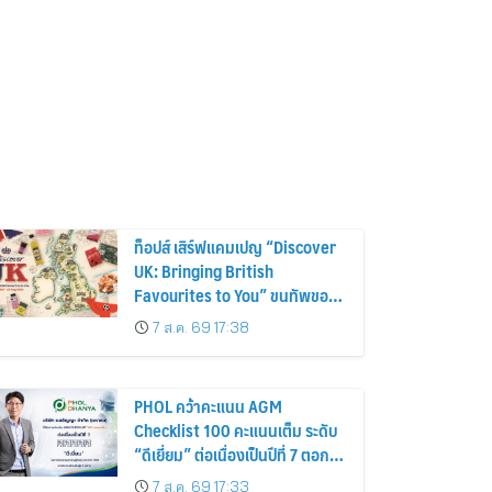
ท็อปส์ เสิร์ฟแคมเปญ “Discover
UK: Bringing British
Favourites to You” ขนทัพของ
อร่อยและไอเท็มฮิตจากสหราช
7 ส.ค. 69 17:38
อาณาจักร ส่งตรงถึงมือตั้งแต่วัน
นี้ – 18 สิงหาคมนี้
PHOL คว้าคะแนน AGM
Checklist 100 คะแนนเต็ม ระดับ
“ดีเยี่ยม” ต่อเนื่องเป็นปีที่ 7 ตอกย้ำ
การดำเนินธุรกิจตามหลักธรรมาภิ
7 ส.ค. 69 17:33