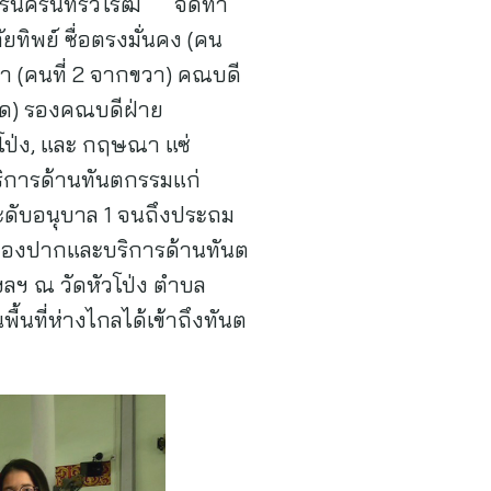
ศรีนครินทรวิโรฒ จัดทำ
ยทิพย์ ซื่อตรงมั่นคง (คน
ธา (คนที่ 2 จากขวา) คณบดี
ุด) รองคณบดีฝ่าย
นโป่ง, และ กฤษณา แซ่
ริการด้านทันตกรรมแก่
่ระดับอนุบาล 1 จนถึงประถม
าพช่องปากและบริการด้านทันต
ฯลฯ ณ วัดหัวโป่ง ตำบล
ื้นที่ห่างไกลได้เข้าถึงทันต