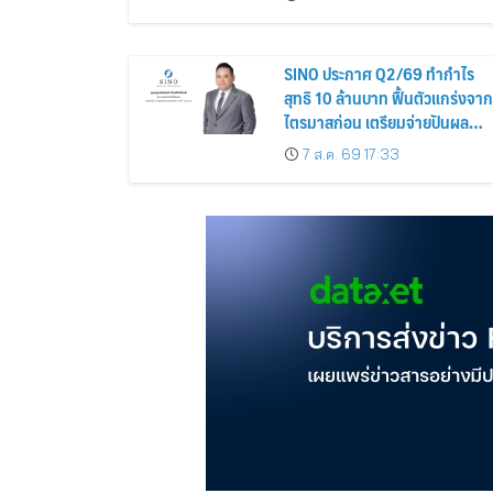
SINO ประกาศ Q2/69 ทำกำไร
สุทธิ 10 ล้านบาท ฟื้นตัวแกร่งจาก
ไตรมาสก่อน เตรียมจ่ายปันผล
ระหว่างกาล 0.014423 บาทต่อหุ้
7 ส.ค. 69 17:33
ครึ่งปีหลังมุ่งเติบโตต่อเนื่อง