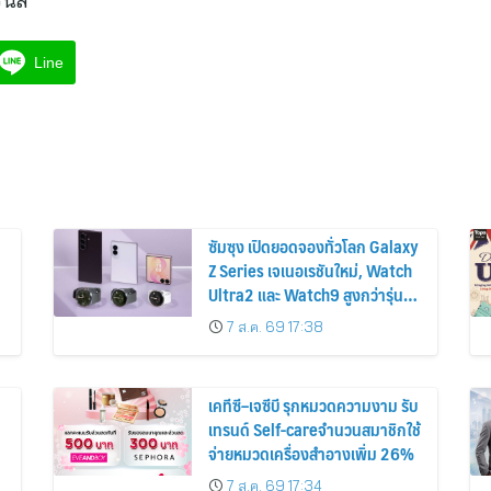
Line
ซัมซุง เปิดยอดจองทั่วโลก Galaxy
Z Series เจเนอเรชันใหม่, Watch
Ultra2 และ Watch9 สูงกว่ารุ่น
ก่อนหน้ากว่า 30%
7 ส.ค. 69 17:38
เคทีซี–เจซีบี รุกหมวดความงาม รับ
เทรนด์ Self-careจำนวนสมาชิกใช้
จ่ายหมวดเครื่องสำอางเพิ่ม 26%
7 ส.ค. 69 17:34