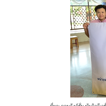
ที่มา:
คอนจังค์ชั่น พับลิครีเลชั