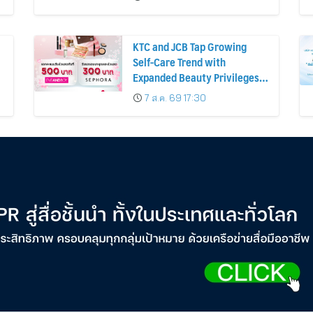
KTC and JCB Tap Growing
Self-Care Trend with
Expanded Beauty Privileges
น
Number of KTC JCB
7 ส.ค. 69 17:30
Cardmembers Spending on
Cosmetics Rises 26%