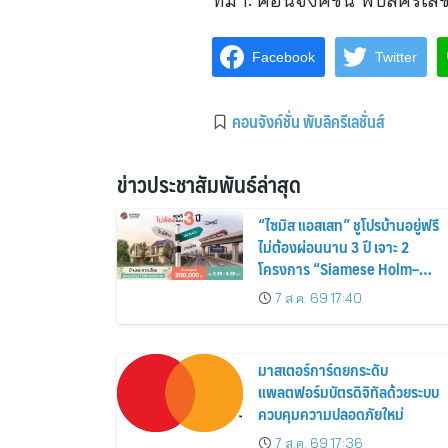
Facebook
Twitter
คอนจังค์ชั่น พับลิครีเลชั่นส์
ข่าวประชาสัมพันธ์ล่าสุด
“ไซมิส แอสเสท” ชูโปรบ้านอยู่ฟรี
ไม่ต้องผ่อนนาน 3 ปี เจาะ 2
โครงการ “Siamese Holm–
Siamese Blossom” พร้อม
7 ส.ค. 69 17:40
ส่วนลดและสิทธิพิเศษถึง 31
สิงหาคม 2569
มาสเตอร์การ์ดยกระดับ
แพลตฟอร์มบัตรดิจิทัลด้วยระบบ
ควบคุมความปลอดภัยใหม่
7 ส.ค. 69 17:36