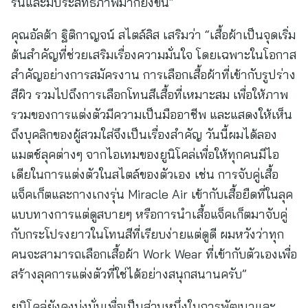
รื่นและมีประสิทธิภาพมากยิ่งขึ้น”
คุณอัลต้า ฐิติกาญจน์ สไตล์ลิส เสริมว่า “เสื้อผ้าเป็นจุดเริ่ม
ต้นสำคัญที่ช่วยเสริมเรื่องความมั่นใจ โดยเฉพาะในโอกาส
สำคัญอย่างการสมัครงาน การเลือกเสื้อผ้าที่เข้ากับรูปร่าง
สีผิว รวมไปถึงการเลือกโทนสีเสื้อที่เหมาะสม เพื่อให้ภาพ
รวมของการแต่งตัวมีความเป็นมืออาชีพ และแสดงให้เห็น
ถึงบุคลิกของผู้สวมใส่จึงเป็นเรื่องสำคัญ วันนี้ผมได้ลอง
แมตช์ลุคต่างๆ จากไอเทมของยูนิโคล่เพื่อให้ทุกคนมีไอ
เดียในการแต่งตัวในสไตล์ของตัวเอง เช่น การจับคู่เสื้อ
แจ็คเก็ตและกางเกงรุ่น Miracle Air เข้ากับเสื้อยืดที่ในลุค
แบบทางการแต่ดูสบายๆ หรือการนำเสื้อแจ็คเก็ตมาจับคู่
กับกระโปรงยาวในโทนสีที่เรียบง่ายแต่ดูดี ผมหวังว่าทุก
คนจะสามารถเลือกเสื้อผ้า Work Wear ที่เข้ากับตัวเองเพื่อ
สร้างลุคการแต่งตัวที่ใช่ได้อย่างสนุกสนานครับ”
ยูนิโคล่ยังคงมุ่งมั่นเพื่อเป็นส่วนหนึ่งในการพัฒนาและ