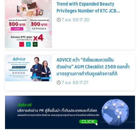
Trend with Expanded Beauty
Privileges Number of KTC JCB
Cardmembers Spending on
7 ส.ค. 69 17:30
Cosmetics Rises 26%
ADVICE คว้า “ดีเยี่ยมสมควรเป็น
ตัวอย่าง” AGM Checklist 2569 ตอกย้ำ
มาตรฐานการกำกับดูแลกิจการที่ดี
7 ส.ค. 69 17:27