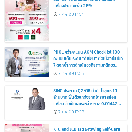
เครื่องสำอางเพิ่ม 26%
7 ส.ค. 69 17:34
PHOL คว้าคะแนน AGM Checklist 100
คะแนนเต็ม ระดับ “ดีเยี่ยม” ต่อเนื่องเป็นปีที่
7 ตอกย้ำการดำเนินธุรกิจตามหลักธร
รมาภิบาล โปร่งใส สร้างความเชื่อมั่นผู้ถือ
7 ส.ค. 69 17:33
หุ้น
SINO ประกาศ Q2/69 ทำกำไรสุทธิ 10
ล้านบาท ฟื้นตัวแกร่งจากไตรมาสก่อน
เตรียมจ่ายปันผลระหว่างกาล 0.014423
บาทต่อหุ้น ครึ่งปีหลังมุ่งเติบโตต่อเนื่อง
7 ส.ค. 69 17:33
KTC and JCB Tap Growing Self-Care