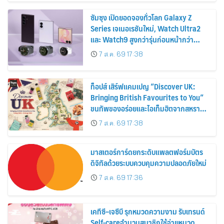
ซัมซุง เปิดยอดจองทั่วโลก Galaxy Z
Series เจเนอเรชันใหม่, Watch Ultra2
และ Watch9 สูงกว่ารุ่นก่อนหน้ากว่า
30%
7 ส.ค. 69 17:38
ท็อปส์ เสิร์ฟแคมเปญ “Discover UK:
Bringing British Favourites to You”
ขนทัพของอร่อยและไอเท็มฮิตจากสหราช
อาณาจักร ส่งตรงถึงมือตั้งแต่วันนี้ – 18
7 ส.ค. 69 17:38
สิงหาคมนี้
มาสเตอร์การ์ดยกระดับแพลตฟอร์มบัตร
ดิจิทัลด้วยระบบควบคุมความปลอดภัยใหม่
7 ส.ค. 69 17:36
เคทีซี–เจซีบี รุกหมวดความงาม รับเทรนด์
Self-careจำนวนสมาชิกใช้จ่ายหมวด