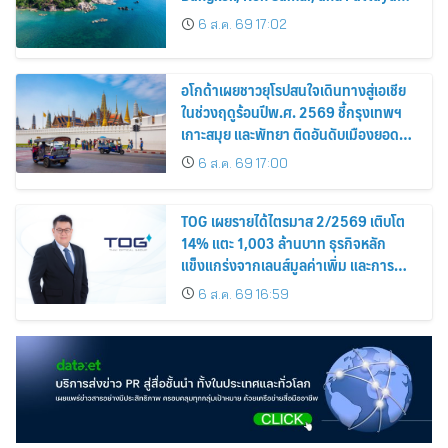
Among the Top Cities
6 ส.ค. 69 17:02
อโกด้าเผยชาวยุโรปสนใจเดินทางสู่เอเชีย
ในช่วงฤดูร้อนปีพ.ศ. 2569 ชี้กรุงเทพฯ
เกาะสมุย และพัทยา ติดอันดับเมืองยอด
นิยม
6 ส.ค. 69 17:00
TOG เผยรายได้ไตรมาส 2/2569 เติบโต
14% แตะ 1,003 ล้านบาท ธุรกิจหลัก
แข็งแกร่งจากเลนส์มูลค่าเพิ่ม และการ
ขยายตลาดต่างประเทศ พร้อมเดินหน้า
6 ส.ค. 69 16:59
ลงทุนเพื่อการเติบโตระยะยาว