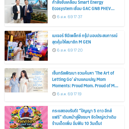
กำลังขับเคลื่อน Smart Energy
Ecosystem เชื่อม GAC GN8 PHEV
รถยนต์ MPV ระดับพรีเมียม เข้ากับ
6 ส.ค. 69 17:37
พลังงานแสงอาทิตย์ภายในบ้าน
เมเจอร์ ซีนีเพล็กซ์ กรุ้ป มอบประสบการณ์
สุดคุ้มให้สมาชิก M GEN
6 ส.ค. 69 17:20
เซ็นทรัลพัฒนา ชวนค้นหา ‘The Art of
Letting Go’ ผ่านแคมเปญ Mom
Moments: Proud Mom. Proud of My
Mom.
6 ส.ค. 69 17:19
กระแสตอบรับดี! “ปัญญา 5 ดาว อีทส์
แฟร์” เดินหน้าสู่ฝั่งธนฯ จัดใหญ่กว่าเดิม
ร้านเด็ดเพิ่ม อิ่มฟิน 10 วันเต็ม!