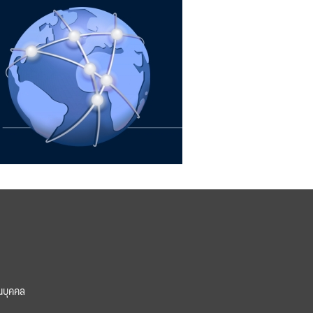
นบุคคล