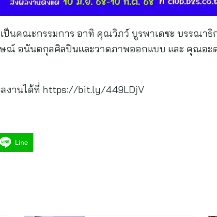
่วมเป็นคณะกรรมการ อาทิ คุณวิภว์ บูรพาเดชะ บรรณาธิ
กฤษณ์ อนันตกุลศิลปินและวาดภาพออกแบบ และ คุณอะต
งานได้ที่ https://bit.ly/449LDjV
Line