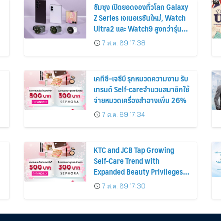
ซัมซุง เปิดยอดจองทั่วโลก Galaxy
Z Series เจเนอเรชันใหม่, Watch
Ultra2 และ Watch9 สูงกว่ารุ่น
ก่อนหน้ากว่า 30%
7 ส.ค. 69 17:38
เคทีซี–เจซีบี รุกหมวดความงาม รับ
เทรนด์ Self-careจำนวนสมาชิกใช้
จ่ายหมวดเครื่องสำอางเพิ่ม 26%
7 ส.ค. 69 17:34
KTC and JCB Tap Growing
Self-Care Trend with
Expanded Beauty Privileges
น
Number of KTC JCB
7 ส.ค. 69 17:30
Cardmembers Spending on
Cosmetics Rises 26%