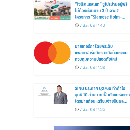
“ไซมิส แอสเสท” ชูโปรบ้านอยู่ฟรี
ไม่ต้องผ่อนนาน 3 ปี เจาะ 2
โครงการ “Siamese Holm–
Siamese Blossom” พร้อม
7 ส.ค. 69 17:40
ส่วนลดและสิทธิพิเศษถึง 31
สิงหาคม 2569
มาสเตอร์การ์ดยกระดับ
แพลตฟอร์มบัตรดิจิทัลด้วยระบบ
ควบคุมความปลอดภัยใหม่
7 ส.ค. 69 17:36
SINO ประกาศ Q2/69 ทำกำไร
สุทธิ 10 ล้านบาท ฟื้นตัวแกร่งจาก
ไตรมาสก่อน เตรียมจ่ายปันผล
ระหว่างกาล 0.014423 บาทต่อหุ้
7 ส.ค. 69 17:33
ครึ่งปีหลังมุ่งเติบโตต่อเนื่อง