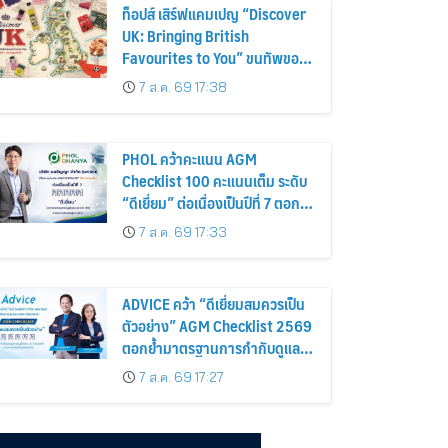
ท็อปส์ เสิร์ฟแคมเปญ “Discover
UK: Bringing British
Favourites to You” ขนทัพของ
อร่อยและไอเท็มฮิตจากสหราช
7 ส.ค. 69 17:38
อาณาจักร ส่งตรงถึงมือตั้งแต่วัน
นี้ – 18 สิงหาคมนี้
PHOL คว้าคะแนน AGM
Checklist 100 คะแนนเต็ม ระดับ
“ดีเยี่ยม” ต่อเนื่องเป็นปีที่ 7 ตอกย้ำ
การดำเนินธุรกิจตามหลักธรรมาภิ
7 ส.ค. 69 17:33
บาล โปร่งใส สร้างความเชื่อมั่นผู้
ถือหุ้น
ADVICE คว้า “ดีเยี่ยมสมควรเป็น
ตัวอย่าง” AGM Checklist 2569
ตอกย้ำมาตรฐานการกำกับดูแล
กิจการที่ดี
7 ส.ค. 69 17:27