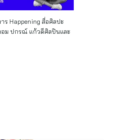
การ Happening สื่อศิลปะ
อม ปกรณ์ แก้วดีศิลปินและ