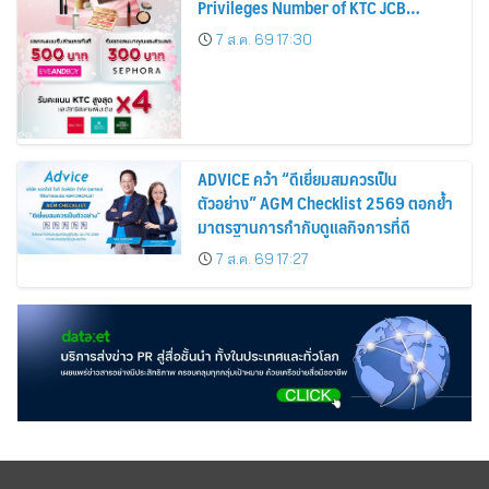
Privileges Number of KTC JCB
Cardmembers Spending on
7 ส.ค. 69 17:30
Cosmetics Rises 26%
ADVICE คว้า “ดีเยี่ยมสมควรเป็น
ตัวอย่าง” AGM Checklist 2569 ตอกย้ำ
มาตรฐานการกำกับดูแลกิจการที่ดี
7 ส.ค. 69 17:27