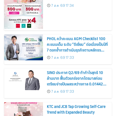
7 ส.ค. 69 17:34
PHOL คว้าคะแนน AGM Checklist 100
คะแนนเต็ม ระดับ “ดีเยี่ยม” ต่อเนื่องเป็นปีที่
7 ตอกย้ำการดำเนินธุรกิจตามหลักธร
รมาภิบาล โปร่งใส สร้างความเชื่อมั่นผู้ถือ
7 ส.ค. 69 17:33
หุ้น
SINO ประกาศ Q2/69 ทำกำไรสุทธิ 10
ล้านบาท ฟื้นตัวแกร่งจากไตรมาสก่อน
เตรียมจ่ายปันผลระหว่างกาล 0.014423
บาทต่อหุ้น ครึ่งปีหลังมุ่งเติบโตต่อเนื่อง
7 ส.ค. 69 17:33
KTC and JCB Tap Growing Self-Care
Trend with Expanded Beauty