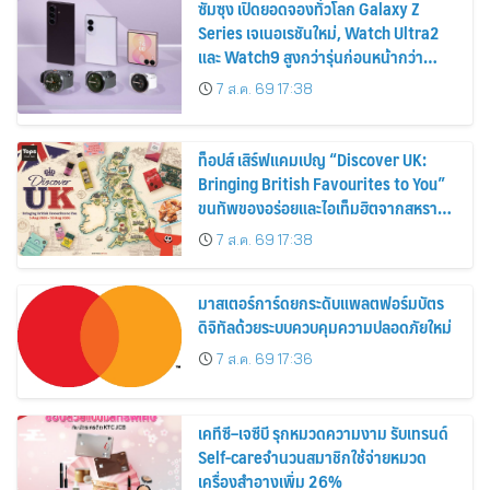
ซัมซุง เปิดยอดจองทั่วโลก Galaxy Z
Series เจเนอเรชันใหม่, Watch Ultra2
และ Watch9 สูงกว่ารุ่นก่อนหน้ากว่า
30%
7 ส.ค. 69 17:38
ท็อปส์ เสิร์ฟแคมเปญ “Discover UK:
Bringing British Favourites to You”
ขนทัพของอร่อยและไอเท็มฮิตจากสหราช
อาณาจักร ส่งตรงถึงมือตั้งแต่วันนี้ – 18
7 ส.ค. 69 17:38
สิงหาคมนี้
มาสเตอร์การ์ดยกระดับแพลตฟอร์มบัตร
ดิจิทัลด้วยระบบควบคุมความปลอดภัยใหม่
7 ส.ค. 69 17:36
เคทีซี–เจซีบี รุกหมวดความงาม รับเทรนด์
Self-careจำนวนสมาชิกใช้จ่ายหมวด
เครื่องสำอางเพิ่ม 26%