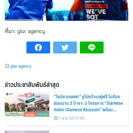
ที่มา:
glur agency
glur agency
ข่าวประชาสัมพันธ์ล่าสุด
“ไซมิส แอสเสท” ชูโปรบ้านอยู่ฟรี ไม่ต้อง
ผ่อนนาน 3 ปี เจาะ 2 โครงการ “Siamese
Holm–Siamese Blossom” พร้อม
ส่วนลดและสิทธิพิเศษถึง 31 สิงหาคม
7 ส.ค. 69 17:40
2569