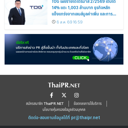
TOG เผยรายได้ไตรมาส 2/2569 เติบโต
14% แตะ 1,003 ล้านบาท ธุรกิจหลัก
แข็งแกร่งจากเลนส์มูลค่าเพิ่ม และการ
ขยายตลาดต่างประเทศ พร้อมเดินหน้า
6 ส.ค. 69 16:59
ลงทุนเพื่อการเติบโตระยะยาว
สมัครสมาชิก ThaiPR.NET
ข้อตกลงการใช้บริการ
นโยบายคุ้มครองข้อมูลส่วนบุคคล
ติดต่อ-สอบถามข้อมูลได้ที่
pr@thaipr.net