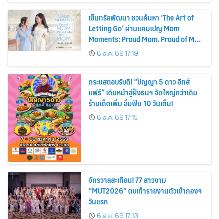
เซ็นทรัลพัฒนา ชวนค้นหา ‘The Art of
Letting Go’ ผ่านแคมเปญ Mom
Moments: Proud Mom. Proud of My
Mom.
6 ส.ค. 69 17:19
กระแสตอบรับดี! “ปัญญา 5 ดาว อีทส์
แฟร์” เดินหน้าสู่ฝั่งธนฯ จัดใหญ่กว่าเดิม
ร้านเด็ดเพิ่ม อิ่มฟิน 10 วันเต็ม!
6 ส.ค. 69 17:15
จักรวาลสะเทือน! 77 สาวงาม
“MUT2026” ตบเท้ารายงานตัวเข้ากองฯ
วันแรก
6 ส.ค. 69 17:13