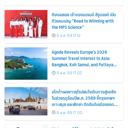
ดีเคเอสเอช เจ้าของแบรนด์ ฮีรูดอยด์ เปิด
ตัวแคมเปญ “Road to Winning with
the MPS Science”
6 ส.ค. 69 17:12
Agoda Reveals Europe’s 2026
Summer Travel Interest to Asia:
Bangkok, Koh Samui, and Pattaya
Among the Top Cities
6 ส.ค. 69 17:02
อโกด้าเผยชาวยุโรปสนใจเดินทางสู่เอเชีย
ในช่วงฤดูร้อนปีพ.ศ. 2569 ชี้กรุงเทพฯ
เกาะสมุย และพัทยา ติดอันดับเมืองยอด
นิยม
6 ส.ค. 69 17:00