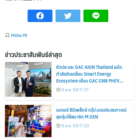
Midas PR
ข่าวประชาสัมพันธ์ล่าสุด
หัวเว่ย และ GAC AION Thailand ผนึก
กำลังขับเคลื่อน Smart Energy
Ecosystem เชื่อม GAC GN8 PHEV
รถยนต์ MPV ระดับพรีเมียม เข้ากับ
6 ส.ค. 69 17:37
พลังงานแสงอาทิตย์ภายในบ้าน
เมเจอร์ ซีนีเพล็กซ์ กรุ้ป มอบประสบการณ์
สุดคุ้มให้สมาชิก M GEN
6 ส.ค. 69 17:20