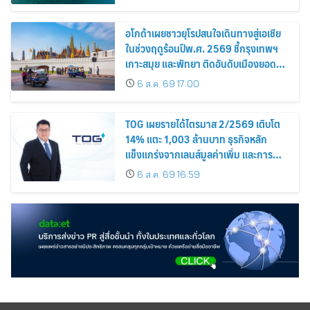
อโกด้าเผยชาวยุโรปสนใจเดินทางสู่เอเชีย
ในช่วงฤดูร้อนปีพ.ศ. 2569 ชี้กรุงเทพฯ
เกาะสมุย และพัทยา ติดอันดับเมืองยอด
นิยม
6 ส.ค. 69 17:00
TOG เผยรายได้ไตรมาส 2/2569 เติบโต
14% แตะ 1,003 ล้านบาท ธุรกิจหลัก
แข็งแกร่งจากเลนส์มูลค่าเพิ่ม และการ
ขยายตลาดต่างประเทศ พร้อมเดินหน้า
6 ส.ค. 69 16:59
ลงทุนเพื่อการเติบโตระยะยาว