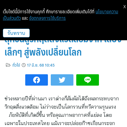
X
เว็บไซต์นี้มีการใช้งานคุกกี้ ศึกษารายละเอียดเพิ่มเติมได้ที่
นโยบายความ
เป็นส่วนตัว
และ
ข้อตกลงการใช้บริการ
มูลนิธิศุภนิมิตฯ หนุนเยาวชนทั่วไทย
ลุกขึ้นสู้วิกฤตสิ่งแวดล้อมจาก เสียง
รับทราบ
เล็กๆ สู่พลังเปลี่ยนโลก
ทั่วไป
17 มิ.ย. 68 10:45
ช่วงหลายปีที่ผ่านมา เราต่างก็สัมผัสได้ถึงผลกระทบจาก
วิกฤตสิ่งแวดล้อม ไม่ว่าจะเป็นโลกรวนที่ทวีความรุนแรง
ภัยพิบัติที่เกิดถี่ขึ้น หรือคุณภาพอากาศที่แย่ลง โดย
เฉพาะในประเทศไทย แม้เราจะปล่อยก๊าซเรือนกระจก