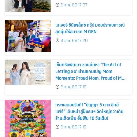
รถยนต์ MPV ระดับพรีเมียม เข้ากับ
6 ส.ค. 69 17:37
พลังงานแสงอาทิตย์ภายในบ้าน
เมเจอร์ ซีนีเพล็กซ์ กรุ้ป มอบประสบการณ์
สุดคุ้มให้สมาชิก M GEN
6 ส.ค. 69 17:20
เซ็นทรัลพัฒนา ชวนค้นหา ‘The Art of
Letting Go’ ผ่านแคมเปญ Mom
Moments: Proud Mom. Proud of My
Mom.
6 ส.ค. 69 17:19
กระแสตอบรับดี! “ปัญญา 5 ดาว อีทส์
แฟร์” เดินหน้าสู่ฝั่งธนฯ จัดใหญ่กว่าเดิม
ร้านเด็ดเพิ่ม อิ่มฟิน 10 วันเต็ม!
6 ส.ค. 69 17:15