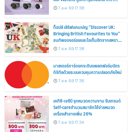
30%
7 ส.ค. 69 17:38
ท็อปส์ เสิร์ฟแคมเปญ “Discover UK:
Bringing British Favourites to You”
ขนทัพของอร่อยและไอเท็มฮิตจากสหราช
อาณาจักร ส่งตรงถึงมือตั้งแต่วันนี้ – 18
7 ส.ค. 69 17:38
สิงหาคมนี้
มาสเตอร์การ์ดยกระดับแพลตฟอร์มบัตร
ดิจิทัลด้วยระบบควบคุมความปลอดภัยใหม่
7 ส.ค. 69 17:36
เคทีซี–เจซีบี รุกหมวดความงาม รับเทรนด์
Self-careจำนวนสมาชิกใช้จ่ายหมวด
เครื่องสำอางเพิ่ม 26%
7 ส.ค. 69 17:34