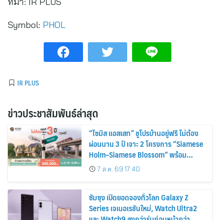
ที่มา:
IR PLUS
Symbol:
PHOL
IR PLUS
ข่าวประชาสัมพันธ์ล่าสุด
“ไซมิส แอสเสท” ชูโปรบ้านอยู่ฟรี ไม่ต้อง
ผ่อนนาน 3 ปี เจาะ 2 โครงการ “Siamese
Holm–Siamese Blossom” พร้อม
ส่วนลดและสิทธิพิเศษถึง 31 สิงหาคม
7 ส.ค. 69 17:40
2569
ซัมซุง เปิดยอดจองทั่วโลก Galaxy Z
Series เจเนอเรชันใหม่, Watch Ultra2
และ Watch9 สูงกว่ารุ่นก่อนหน้ากว่า