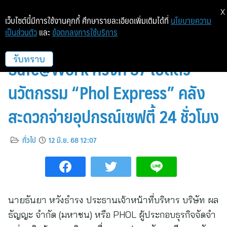
X
เว็บไซต์นี้มีการใช้งานคุกกี้ ศึกษารายละเอียดเพิ่มเติมได้ที่
นโยบายความ
เป็นส่วนตัว
และ
ข้อตกลงการใช้บริการ
PHOL ร่วมออกบูธงาน Thailand
Safe@Work ครั้งที่ 37 เปิดตัว
รับทราบ
นวัตกรรม “Phol Express” คลัง
สะดวกจ่ายอุปกรณ์เซฟตี้ 24 ชั่วโมง
ทั่วไป
12 มิ.ย. 68 12:07
นายธันยา หวังธำรง ประธานเจ้าหน้าที่บริหาร บริษัท ผล
ธัญญะ จํากัด (มหาชน) หรือ PHOL ผู้ประกอบธุรกิจจัดจํา