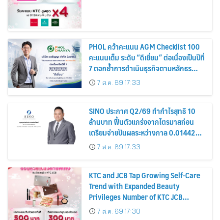
PHOL คว้าคะแนน AGM Checklist 100
คะแนนเต็ม ระดับ “ดีเยี่ยม” ต่อเนื่องเป็นปีที่
7 ตอกย้ำการดำเนินธุรกิจตามหลักธร
รมาภิบาล โปร่งใส สร้างความเชื่อมั่นผู้ถือ
7 ส.ค. 69 17:33
หุ้น
SINO ประกาศ Q2/69 ทำกำไรสุทธิ 10
ล้านบาท ฟื้นตัวแกร่งจากไตรมาสก่อน
เตรียมจ่ายปันผลระหว่างกาล 0.014423
บาทต่อหุ้น ครึ่งปีหลังมุ่งเติบโตต่อเนื่อง
7 ส.ค. 69 17:33
KTC and JCB Tap Growing Self-Care
Trend with Expanded Beauty
Privileges Number of KTC JCB
Cardmembers Spending on
7 ส.ค. 69 17:30
Cosmetics Rises 26%