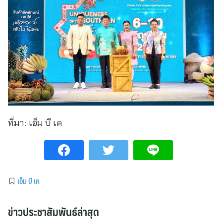
ที่มา:
เอ็ม บี เค
เอ็ม บี เค
ข่าวประชาสัมพันธ์ล่าสุด