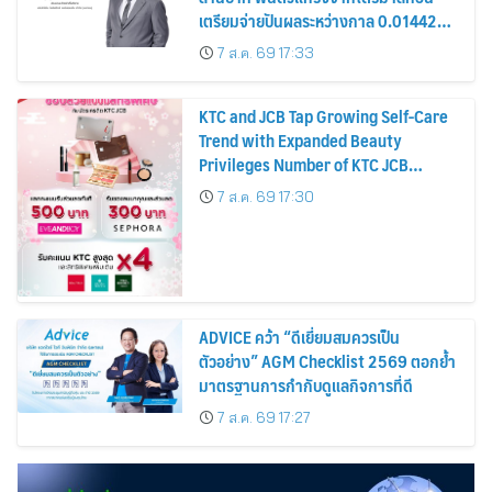
เตรียมจ่ายปันผลระหว่างกาล 0.014423
บาทต่อหุ้น ครึ่งปีหลังมุ่งเติบโตต่อเนื่อง
7 ส.ค. 69 17:33
KTC and JCB Tap Growing Self-Care
Trend with Expanded Beauty
Privileges Number of KTC JCB
Cardmembers Spending on
7 ส.ค. 69 17:30
Cosmetics Rises 26%
ADVICE คว้า “ดีเยี่ยมสมควรเป็น
ตัวอย่าง” AGM Checklist 2569 ตอกย้ำ
มาตรฐานการกำกับดูแลกิจการที่ดี
7 ส.ค. 69 17:27