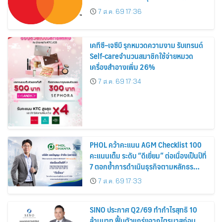
7 ส.ค. 69 17:36
เคทีซี–เจซีบี รุกหมวดความงาม รับเทรนด์
Self-careจำนวนสมาชิกใช้จ่ายหมวด
เครื่องสำอางเพิ่ม 26%
7 ส.ค. 69 17:34
PHOL คว้าคะแนน AGM Checklist 100
คะแนนเต็ม ระดับ “ดีเยี่ยม” ต่อเนื่องเป็นปีที่
7 ตอกย้ำการดำเนินธุรกิจตามหลักธร
รมาภิบาล โปร่งใส สร้างความเชื่อมั่นผู้ถือ
7 ส.ค. 69 17:33
หุ้น
SINO ประกาศ Q2/69 ทำกำไรสุทธิ 10
ล้านบาท ฟื้นตัวแกร่งจากไตรมาสก่อน