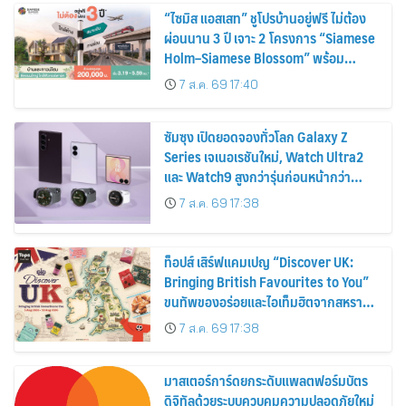
“ไซมิส แอสเสท” ชูโปรบ้านอยู่ฟรี ไม่ต้อง
ผ่อนนาน 3 ปี เจาะ 2 โครงการ “Siamese
Holm–Siamese Blossom” พร้อม
ส่วนลดและสิทธิพิเศษถึง 31 สิงหาคม
7 ส.ค. 69 17:40
2569
ซัมซุง เปิดยอดจองทั่วโลก Galaxy Z
Series เจเนอเรชันใหม่, Watch Ultra2
และ Watch9 สูงกว่ารุ่นก่อนหน้ากว่า
30%
7 ส.ค. 69 17:38
ท็อปส์ เสิร์ฟแคมเปญ “Discover UK:
Bringing British Favourites to You”
ขนทัพของอร่อยและไอเท็มฮิตจากสหราช
อาณาจักร ส่งตรงถึงมือตั้งแต่วันนี้ – 18
7 ส.ค. 69 17:38
สิงหาคมนี้
มาสเตอร์การ์ดยกระดับแพลตฟอร์มบัตร
ดิจิทัลด้วยระบบควบคุมความปลอดภัยใหม่