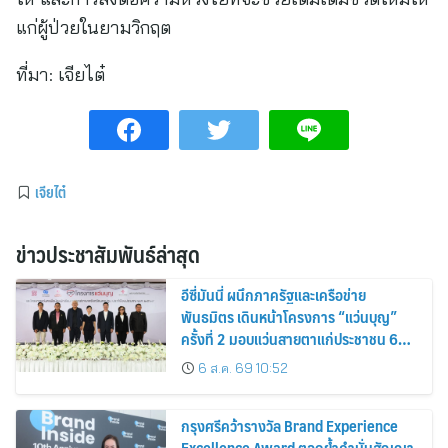
แก่ผู้ป่วยในยามวิกฤต
ที่มา:
เจียไต๋
เจียไต๋
ข่าวประชาสัมพันธ์ล่าสุด
อีซี่มันนี่ ผนึกภาครัฐและเครือข่าย
พันธมิตร เดินหน้าโครงการ “แว่นบุญ”
ครั้งที่ 2 มอบแว่นสายตาแก่ประชาชน 600
คน ขยายโอกาสการมองเห็นสู่ชุมชนไทย
6 ส.ค. 69 10:52
กรุงศรีคว้ารางวัล Brand Experience
Excellence Award ตอกย้ำคำมั่นสัญญา