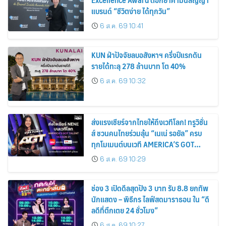
แบรนด์ “ชีวิตง่าย ได้ทุกวัน”
6 ส.ค. 69 10:41
KUN ฝ่าปัจจัยลบอสังหาฯ ครึ่งปีแรกดัน
รายได้ทะลุ 278 ล้านบาท โต 40%
6 ส.ค. 69 10:32
ส่งแรงเชียร์จากไทยให้ถึงเวทีโลก! ทรูวิชั่น
ส์ ชวนคนไทยร่วมลุ้น “เนเน่ รอยัล” ครบ
ทุกโมเมนต์บนเวที AMERICA’S GOT
TALENT SEASON 21
6 ส.ค. 69 10:29
ช่อง 3 เปิดดีลสุดปัง 3 บาท รับ 8.8 ยกทัพ
นักแสดง – พิธีกร ไลฟ์สดมาราธอน ใน “ดี
ลดีที่ตึกเตย 24 ชั่วโมง”
6 ส.ค. 69 10:27