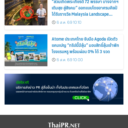
“สวนเทิดพระเกียรติ 72 พรรษา บางจากฯ
เติมสุข สู่สังคม” ออกแบบโดยอาศรมศิลป์
ได้รับรางวัล Malaysia Landscape
Architecture Award 2026
6 ส.ค. 69 10:10
Atome ประเทศไทย จับมือ Agoda เปิดตัว
แคมเปญ “ทริปนี้มีลุ้น” มอบสิทธิ์ลุ้นเข้าพัก
โรงแรมหรู พร้อมผ่อน 0% ได้ 3 งวด
6 ส.ค. 69 10:00