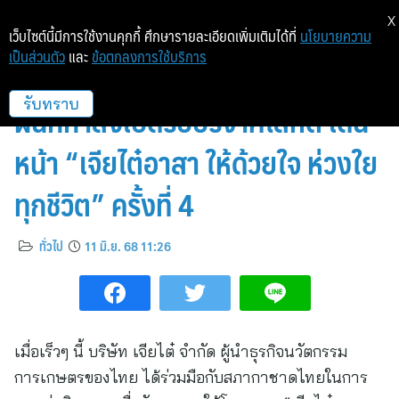
X
เว็บไซต์นี้มีการใช้งานคุกกี้ ศึกษารายละเอียดเพิ่มเติมได้ที่
นโยบายความ
เป็นส่วนตัว
และ
ข้อตกลงการใช้บริการ
“เจียไต๋” จับมือ “สภากาชาดไทย”
ผนึกกำลังเปิดรับบริจาคโลหิต เดิน
รับทราบ
หน้า “เจียไต๋อาสา ให้ด้วยใจ ห่วงใย
ทุกชีวิต” ครั้งที่ 4
ทั่วไป
11 มิ.ย. 68 11:26
เมื่อเร็วๆ นี้ บริษัท เจียไต๋ จำกัด ผู้นำธุรกิจนวัตกรรม
การเกษตรของไทย ได้ร่วมมือกับสภากาชาดไทยในการ