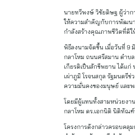
นายทวีพงษ์ วิชัยดิษฐ ผู้ว
ให้ความสำคัญกับการพัฒนาโ
กำลังสร้างคุณภาพชีวิตที่ดีใ
พิธีลงนามจัดขึ้น เมื่อวันท
กลาโหม ถนนศรีสมาน ตำบลบ้า
เกียรติเป็นสักขีพยาน ได้แ
เผ่าภูมิ โรจนสกุล รัฐมนตร
ความมั่นคงของมนุษย์ และ
โดยมีผู้แทนทั้งสามหน่วยงา
กลาโหม ดร.เอกนิติ นิติทัณฑ
โครงการดังกล่าวครอบคลุมก