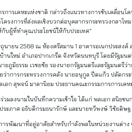
่าการการเคหะแห่งชาติ กล่าวถึงแนวทางการขับเคลื่อนโ
ครงการที่ส่งผลเชิงบวกต่อบุคลากรกระทรวงกลาโหม เร
ห้กับผู้ที่ทำคุณประโยชน์ให้กับประเทศ”
ี่ 9 มิถุนายน 2568 ณ ห้องศรีสมาน 1 อาคารอเนกประสง
นใหม่ อำเภอปากเกร็ด จังหวัดนนทบุรี โดยมีรัฐมนตรีแ
ก่ นายภูมิธรรม เวชยชัย รองนายกรัฐมนตรีและรัฐมนตร
ีช่วยว่าการกระทรวงการคลัง นายอนุกูล ปีดแก้ว ปลัด
พลเอก สุพจน์ มาลานิยม ประธานคณะกรรมการการเคหะ
นร่วมลงนามในบันทึกความเข้าใจ ได้แก่ พลเอก สนิธชนก
์ประภาศ อธิบดีกรมธนารักษ์ และนายทวีพงษ์ วิชัยดิษฐ
ารพัฒนาที่อยู่อาศัยสำหรับกำลังพลในหน่วยงานต่าง