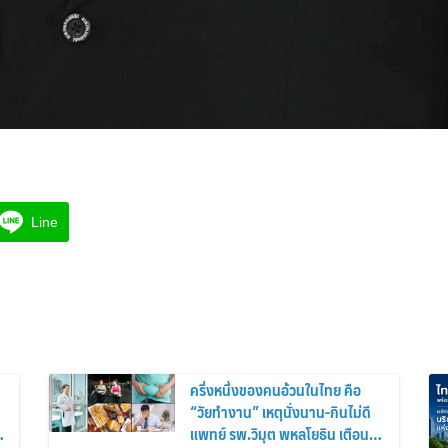
Line
ครึ่งหนึ่งของคนอ้วนในไทย คือ
“วัยทำงาน” เหตุนั่งนาน-กินไม่ดี
แพทย์ รพ.วิมุต พหลโยธิน เตือน