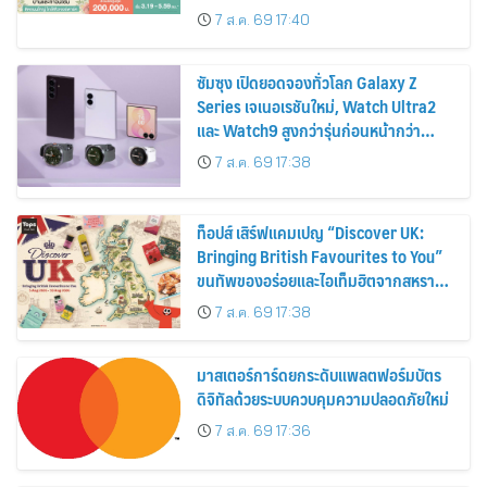
ส่วนลดและสิทธิพิเศษถึง 31 สิงหาคม
7 ส.ค. 69 17:40
2569
ซัมซุง เปิดยอดจองทั่วโลก Galaxy Z
Series เจเนอเรชันใหม่, Watch Ultra2
และ Watch9 สูงกว่ารุ่นก่อนหน้ากว่า
30%
7 ส.ค. 69 17:38
ท็อปส์ เสิร์ฟแคมเปญ “Discover UK:
Bringing British Favourites to You”
ขนทัพของอร่อยและไอเท็มฮิตจากสหราช
อาณาจักร ส่งตรงถึงมือตั้งแต่วันนี้ – 18
7 ส.ค. 69 17:38
สิงหาคมนี้
มาสเตอร์การ์ดยกระดับแพลตฟอร์มบัตร
ดิจิทัลด้วยระบบควบคุมความปลอดภัยใหม่
7 ส.ค. 69 17:36