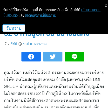
X
เว็บไซต์นี้มีการใช้งานคุกกี้ ศึกษารายละเอียดเพิ่มเติมได้ที่
นโยบายความ
เป็นส่วนตัว
และ
ข้อตกลงการใช้บริการ
UMI GROUP จัดพิธีทำบุญครบรอบ
52 ปี ก้าวสู่ปีที่ 53 อย่างมั่นคง
รับทราบ
ทั่วไป
10 มิ.ย. 68 17:09
คุณปวีณา เหล่าวิวัฒน์วงศ์ ประธานคณะกรรมการบริหาร
บริษัท สหโมเสคอุตสาหกรรม จำกัด (มหาชน) หรือ UMI
GROUP นำคณะผู้บริหารและพนักงานร่วมพิธีทำบุญเนื่อง
ในโอกาสครบรอบ 52 ปี ก้าวสู่ปีที่ 53 ในการก่อตั้งบริษัท
ภายในงานมีพิธีสักการะศาลพระพรหมและศาลตายาย
พร้อมนิมนต์พระสงฆ์ 9 รูป สวดเจริญพระพุทธมนต์ เพื่อ