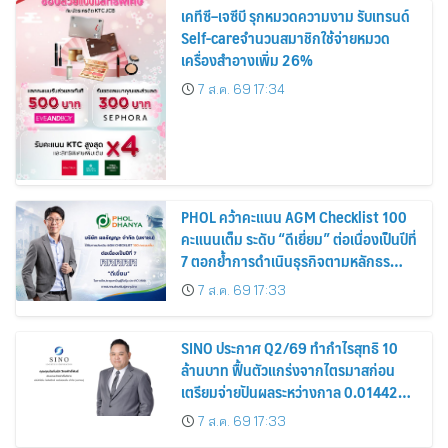
เคทีซี–เจซีบี รุกหมวดความงาม รับเทรนด์
Self-careจำนวนสมาชิกใช้จ่ายหมวด
เครื่องสำอางเพิ่ม 26%
7 ส.ค. 69 17:34
PHOL คว้าคะแนน AGM Checklist 100
คะแนนเต็ม ระดับ “ดีเยี่ยม” ต่อเนื่องเป็นปีที่
7 ตอกย้ำการดำเนินธุรกิจตามหลักธร
รมาภิบาล โปร่งใส สร้างความเชื่อมั่นผู้ถือ
7 ส.ค. 69 17:33
หุ้น
SINO ประกาศ Q2/69 ทำกำไรสุทธิ 10
ล้านบาท ฟื้นตัวแกร่งจากไตรมาสก่อน
เตรียมจ่ายปันผลระหว่างกาล 0.014423
บาทต่อหุ้น ครึ่งปีหลังมุ่งเติบโตต่อเนื่อง
7 ส.ค. 69 17:33