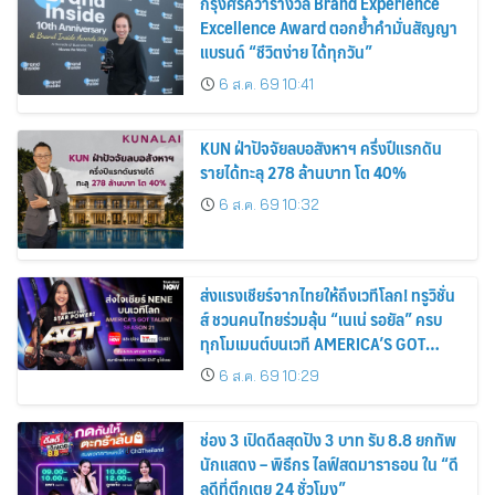
กรุงศรีคว้ารางวัล Brand Experience
Excellence Award ตอกย้ำคำมั่นสัญญา
แบรนด์ “ชีวิตง่าย ได้ทุกวัน”
6 ส.ค. 69 10:41
KUN ฝ่าปัจจัยลบอสังหาฯ ครึ่งปีแรกดัน
รายได้ทะลุ 278 ล้านบาท โต 40%
6 ส.ค. 69 10:32
ส่งแรงเชียร์จากไทยให้ถึงเวทีโลก! ทรูวิชั่น
ส์ ชวนคนไทยร่วมลุ้น “เนเน่ รอยัล” ครบ
ทุกโมเมนต์บนเวที AMERICA’S GOT
TALENT SEASON 21
6 ส.ค. 69 10:29
ช่อง 3 เปิดดีลสุดปัง 3 บาท รับ 8.8 ยกทัพ
นักแสดง – พิธีกร ไลฟ์สดมาราธอน ใน “ดี
ลดีที่ตึกเตย 24 ชั่วโมง”