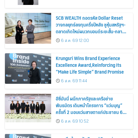
SCB WEALTH ถอดรหัส Dollar Reset
วางกลยุทธ์ลงทุนครึ่งปีหลัง ชูหุ้นสหรัฐฯ-
ตลาดเกิดใหม่ผนวกบอนด์ระยะสั้น-กลาง
เสริมพอร์ตแกร่ง
6 ส.ค. 69 12:00
Krungsri Wins Brand Experience
Excellence Award,Reinforcing Its
“Make Life Simple” Brand Promise
6 ส.ค. 69 11:44
อีซี่มันนี่ ผนึกภาครัฐและเครือข่าย
พันธมิตร เดินหน้าโครงการ “แว่นบุญ”
ครั้งที่ 2 มอบแว่นสายตาแก่ประชาชน 600
คน ขยายโอกาสการมองเห็นสู่ชุมชนไทย
6 ส.ค. 69 10:52