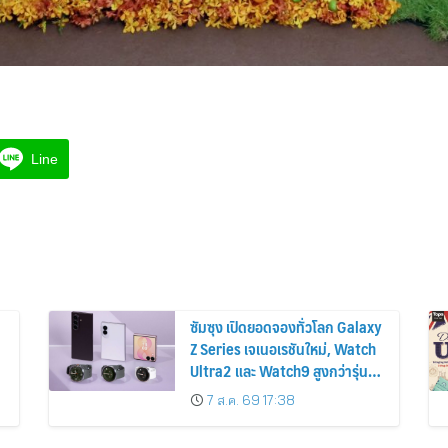
Line
ซัมซุง เปิดยอดจองทั่วโลก Galaxy
Z Series เจเนอเรชันใหม่, Watch
Ultra2 และ Watch9 สูงกว่ารุ่น
ก่อนหน้ากว่า 30%
7 ส.ค. 69 17:38