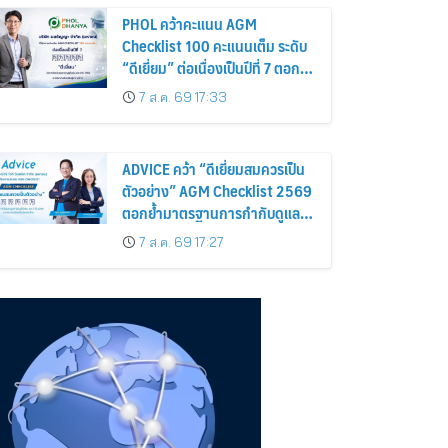
PHOL คว้าคะแนน AGM
Checklist 100 คะแนนเต็ม ระดับ
“ดีเยี่ยม” ต่อเนื่องเป็นปีที่ 7 ตอกย้ำ
การดำเนินธุรกิจตามหลักธรรมาภิ
7 ส.ค. 69 17:33
บาล โปร่งใส สร้างความเชื่อมั่นผู้
ถือหุ้น
ADVICE คว้า “ดีเยี่ยมสมควรเป็น
ตัวอย่าง” AGM Checklist 2569
ตอกย้ำมาตรฐานการกำกับดูแล
กิจการที่ดี
7 ส.ค. 69 17:27