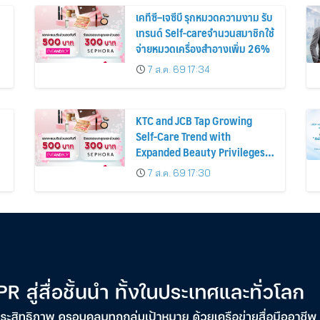
เคทีซี–เจซีบี รุกหมวดความงาม รับ
เทรนด์ Self-careจำนวนสมาชิกใช้
จ่ายหมวดเครื่องสำอางเพิ่ม 26%
7 ส.ค. 69 17:34
KTC and JCB Tap Growing
Self-Care Trend with
Expanded Beauty Privileges
น
Number of KTC JCB
7 ส.ค. 69 17:30
Cardmembers Spending on
Cosmetics Rises 26%