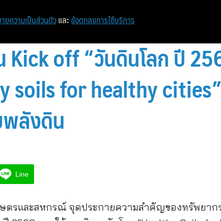
หน้าแรก
ท่องเที่ยว
ไอที
เศรษฐกิจ/การเงิน
ายความเป็นส่วนตัว
และ
ข้อตกลงการใช้บริการ
น Kick off “วันดินโลก ปี 25
y soils for healthy cities”
ยพลังดิน
Line
กษตรและสหกรณ์ จุดประกายความสำคัญของทรัพยากรดิน