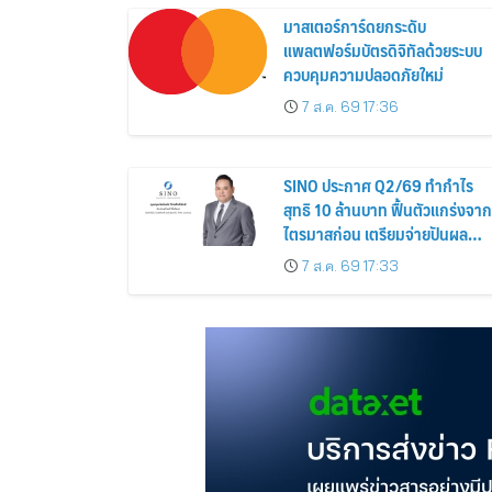
มาสเตอร์การ์ดยกระดับ
แพลตฟอร์มบัตรดิจิทัลด้วยระบบ
ควบคุมความปลอดภัยใหม่
7 ส.ค. 69 17:36
SINO ประกาศ Q2/69 ทำกำไร
สุทธิ 10 ล้านบาท ฟื้นตัวแกร่งจาก
ไตรมาสก่อน เตรียมจ่ายปันผล
ระหว่างกาล 0.014423 บาทต่อหุ้
7 ส.ค. 69 17:33
ครึ่งปีหลังมุ่งเติบโตต่อเนื่อง