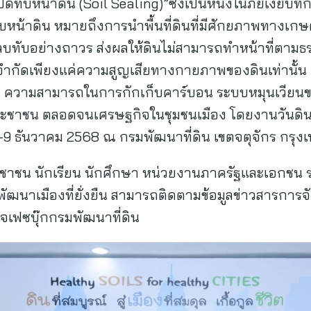
ดทับหน้าดิน (Soil Sealing)”ซึ่งเป็นหนึ่งในภัยเงียบท
ับหน้าดิน หมายถึงการนำพื้นที่ดินที่มีศักยภาพทางเกษต
บทับอย่างถาวร ส่งผลให้ดินไม่สามารถทำหน้าที่ตามธร
จำกัดเพียงแค่ความสูญเสียทางกายภาพของดินเท่านั้น 
วามสามารถในการกักเก็บคาร์บอน ระบบหมุนเวียนข
ะชาชน ตลอดจนเศรษฐกิจในชุมชนเมือง โดยงานวันดินโ
 5–9 ธันวาคม 2568 ณ กรมพัฒนาที่ดิน เขตจตุจักร กรุง
าชน นักเรียน นักศึกษา หน่วยงานภาครัฐและเอกชน ร่วมเ
ัฒนาเมืองที่ยั่งยืน สามารถติดตามข้อมูลข่าวสารการจั
พจเฟซบุ๊กกรมพัฒนาที่ดิน