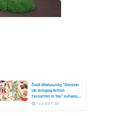
ท็อปส์ เสิร์ฟแคมเปญ “Discover
UK: Bringing British
Favourites to You” ขนทัพของ
อร่อยและไอเท็มฮิตจากสหราช
7 ส.ค. 69 17:38
อาณาจักร ส่งตรงถึงมือตั้งแต่วัน
นี้ – 18 สิงหาคมนี้