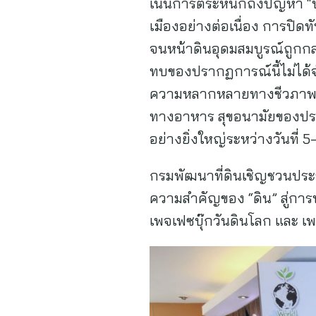
เน้นการตระหนักถึงปัญหา “ปิ
เมืองอย่างต่อเนื่อง การปิดท
จนหน้าดินอุดมสมบูรณ์ถูกกล
ทบของปรากฏการณ์นี้ไม่ได้
ความหลากหลายทางชีวภาพ ค
ทางอาหาร สุขอนามัยของปร
อย่างยิ่งใหญ่ระหว่างวันที่
กรมพัฒนาที่ดินเชิญชวนประช
ความสำคัญของ “ดิน” สู่การพ
เพจเฟซบุ๊กวันดินโลก และ เ