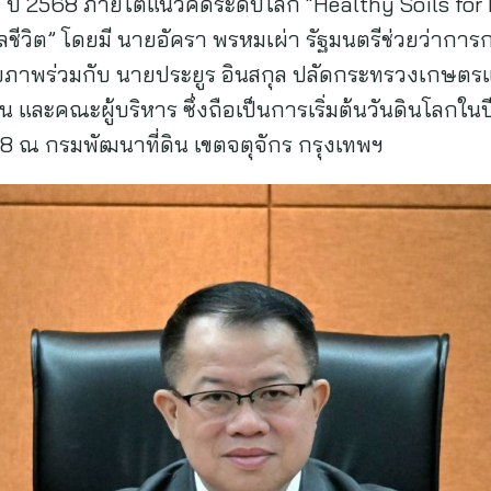
 ปี 2568 ภายใต้แนวคิดระดับโลก “Healthy Soils for H
กื้อกูลชีวิต” โดยมี นายอัครา พรหมเผ่า รัฐมนตรีช่วยว
ยภาพร่วมกับ นายประยูร อินสกุล ปลัดกระทรวงเกษตรแล
น และคณะผู้บริหาร ซึ่งถือเป็นการเริ่มต้นวันดินโลกใ
68 ณ กรมพัฒนาที่ดิน เขตจตุจักร กรุงเทพฯ