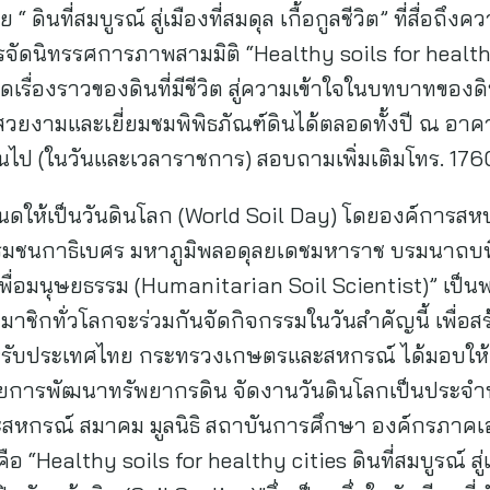
ดินที่สมบูรณ์ สู่เมืองที่สมดุล เกื้อกูลชีวิต” ที่สื่อ
ารจัดนิทรรศการภาพสามมิติ “Healthy soils for healthy 
ดเรื่องราวของดินที่มีชีวิต สู่ความเข้าใจในบทบาทของด
วยงามและเยี่ยมชมพิพิธภัณฑ์ดินได้ตลอดทั้งปี ณ อาคาร
็นต้นไป (ในวันและเวลาราชการ) สอบถามเพิ่มเติมโทร. 176
นดให้เป็นวันดินโลก (World Soil Day) โดยองค์การสหป
รมชนกาธิเบศร มหาภูมิพลอดุลยเดชมหาราช บรมนาถบพ
 เพื่อมนุษยธรรม (Humanitarian Soil Scientist)” เป
มาชิกทั่วโลกจะร่วมกันจัดกิจกรรมในวันสำคัญนี้ เพื่
รับประเทศไทย กระทรวงเกษตรและสหกรณ์ ได้มอบให้กร
่ายการพัฒนาทรัพยากรดิน จัดงานวันดินโลกเป็นประจำท
หกรณ์ สมาคม มูลนิธิ สถาบันการศึกษา องค์กรภาคเอ
“Healthy soils for healthy cities ดินที่สมบูรณ์ สู่เมือง