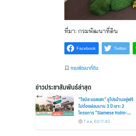
ที่มา:
กรมพัฒนาที่ดิน
Facebook
Twitter
กรมพัฒนาที่ดิน
ข่าวประชาสัมพันธ์ล่าสุด
“ไซมิส แอสเสท” ชูโปรบ้านอยู่ฟรี
ไม่ต้องผ่อนนาน 3 ปี เจาะ 2
โครงการ “Siamese Holm–
Siamese Blossom” พร้อม
7 ส.ค. 69 17:40
ส่วนลดและสิทธิพิเศษถึง 31
สิงหาคม 2569