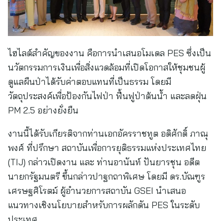
ไฮไลต์สำคัญของงาน คือการนำเสนอโมเดล PES ซึ่งเป็น
นวัตกรรมการเงินเพื่อสิ่งแวดล้อมที่เปิดโอกาสให้ชุมชนผู้
ดูแลผืนป่าได้รับค่าตอบแทนที่เป็นธรรม โดยมี
วัตถุประสงค์เพื่อป้องกันไฟป่า ฟื้นฟูป่าต้นน้ำ และลดฝุ่น
PM 2.5 อย่างยั่งยืน
งานนี้ได้รับเกียรติจากท่านเอกอัครราชทูต อดิศักดิ์ ภาณุ
พงศ์ ที่ปรึกษา สถาบันเพื่อการยุติธรรมแห่งประเทศไทย
(TIJ) กล่าวเปิดงาน และ ท่านอานันท์ ปันยารชุน อดีต
นายกรัฐมนตรี ขึ้นกล่าวปาฐกถาพิเศษ โดยมี ดร.บัณฑูร
เศรษฐศิโรตม์ ผู้อำนวยการสถาบัน GSEI นำเสนอ
แนวทางเชิงนโยบายสำหรับการผลักดัน PES ในระดับ
ประเทศ