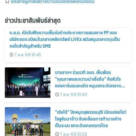
เครือข่ายผู้นำเพื่อสร้างความเข้มแข็งของหลักนิติธรรม
ข่าวประชาสัมพันธ์ล่าสุด
ก.ล.ต. เปิดรับฟังความเห็นต่อร่างประกาศการเสนอขาย PP ของ
บริษัทจดทะเบียนในตลาดหลักทรัพย์ LiVEx สนับสนุนตลาดทุนเป็น
กลไกสำคัญสำหรับ SME
7 ส.ค. 69 10:45
บางจากฯ ร่วมเวที อบก. เห็นพ้อง
“คุณภาพและความน่าเชื่อถือ” คือหัวใจ
ของคาร์บอนเครดิต หนุนยกระดับตลาด
คาร์บอนไทย เชื่อมโยงอาเซียน เปิดโอกาสสู่
7 ส.ค. 69 10:43
ตลาดสากล
“เจียไต๋” ปักหมุดสุพรรณบุรี! เปิดแปลงโชว์
โซลูชันนาข้าว ขับเคลื่อนการทำนาอย่าง
เป็นระบบ ยกระดับเกษตรกรไทย
7 ส.ค. 69 10:02