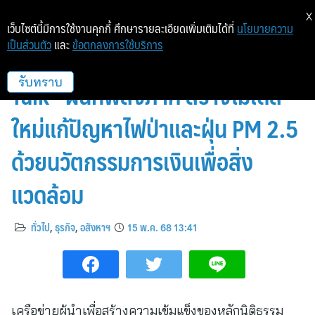
X
เว็บไซต์นี้มีการใช้งานคุกกี้ ศึกษารายละเอียดเพิ่มเติมได้ที่
นโยบายความ
เป็นส่วนตัว
และ
ข้อตกลงการใช้บริการ
“Forest Guardians Dinner
Talk” ผนึกพลังภาคี สร้างโมเดล
รับทราบ
ใหม่แก้ปัญหาไฟป่าและฝุ่น PM 2.5
ด้วยนวัตกรรมการเงินเพื่อสิ่ง
แวดล้อม
ทั่วไป
,
ธุรกิจ
,
อสังหาฯ
15 พ.ค. 68 13:41
เครือข่ายผู้นำเพื่อสร้างความเข้มแข็งของหลักนิติธรรม