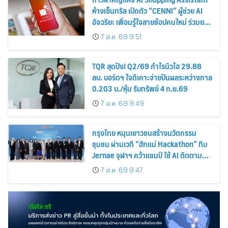
ห้างเซ็นทรัล เปิดตัว “CENNI” ผู้ช่วย AI
อัจฉริยะ เพื่อนรู้ใจสายช้อปคนใหม่ ร่วมยก
ระดับประสบการณ์ช้อปปิ้งให้ง่ายขึ้นได้ ใน
7 ส.ค. 69 9:51
แชตเดียว
TQR สุดปัง! Q2/69 กำไรนิวไฮ 29.88
ลบ. บอร์ดฯ ใจดีเคาะจ่ายปันผลระหว่างกาล
0.203 บ./หุ้น รับทรัพย์ 4 ก.ย.69
7 ส.ค. 69 9:49
กรุงไทย หนุนเยาวชนสร้างนวัตกรรม
ชุมชน ผ่านเวที “ฮักแม่ Hackathon” ทีม
Jernae จุฬาฯ คว้าแชมป์ ใช้ AI ติดตาม
ทรัพย์สินสูญหาย
7 ส.ค. 69 9:47