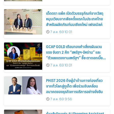
เต็ดตรา แพ้ค เปิดตัวบรรจุภัณฑ์จากวัสดุ
หมุนเวียนจากพืชครั้งแรกในประเทศไทย
สำหรับผลิตภัณฑ์นมเชียงใหม่ เฟรชมิลค์
7 ส.ค. 69 10:01
GCAP GOLD เตือนทองคำเสี่ยงผันผวน
แรง จับตา 2 ศึก “สหรัฐฯ-อิหร่าน” และ
“ตัวเลขแรงงานสหรัฐฯ” ชี้ชะตาดอกเบี้ย
เฟด
7 ส.ค. 69 10:01
PHIST 2026 ดึงผู้นำด้านการท่องเที่ยว
จากทั่วโลกสู่ภูเก็ต เพื่อร่วมขับเคลื่อน
อนาคตของธุรกิจการบริการอย่างยั่งยืน
7 ส.ค. 69 9:56
ก้าวสำคัญแห่ง AI Shopping Assistant