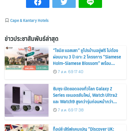
Cape & Kantary Hotels
ข่าวประชาสัมพันธ์ล่าสุด
“ไซมิส แอสเสท” ชูโปรบ้านอยู่ฟรี ไม่ต้อง
ผ่อนนาน 3 ปี เจาะ 2 โครงการ “Siamese
Holm–Siamese Blossom” พร้อม
ส่วนลดและสิทธิพิเศษถึง 31 สิงหาคม
7 ส.ค. 69 17:40
2569
ซัมซุง เปิดยอดจองทั่วโลก Galaxy Z
Series เจเนอเรชันใหม่, Watch Ultra2
และ Watch9 สูงกว่ารุ่นก่อนหน้ากว่า
30%
7 ส.ค. 69 17:38
ท็อปส์ เสิร์ฟแคมเปญ “Discover UK: