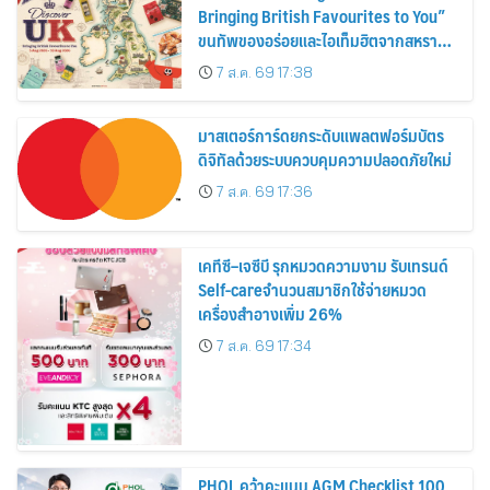
Bringing British Favourites to You”
ขนทัพของอร่อยและไอเท็มฮิตจากสหราช
อาณาจักร ส่งตรงถึงมือตั้งแต่วันนี้ – 18
7 ส.ค. 69 17:38
สิงหาคมนี้
มาสเตอร์การ์ดยกระดับแพลตฟอร์มบัตร
ดิจิทัลด้วยระบบควบคุมความปลอดภัยใหม่
7 ส.ค. 69 17:36
เคทีซี–เจซีบี รุกหมวดความงาม รับเทรนด์
Self-careจำนวนสมาชิกใช้จ่ายหมวด
เครื่องสำอางเพิ่ม 26%
7 ส.ค. 69 17:34
PHOL คว้าคะแนน AGM Checklist 100