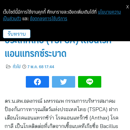
X
เว็บไซต์นี้มีการใช้งานคุกกี้ ศึกษารายละเอียดเพิ่มเติมได้ที่
นโยบายความ
เป็นส่วนตัว
และ
ข้อตกลงการใช้บริการ
สมาคมป้องกันการทารุณสัตว์แห่ง
ประเทศไทย (TSPCA) เตือนโรค
รับทราบ
แอนแทรกซ์ระบาด
ทั่วไป
7 พ.ค. 68 17:44
ดร.น.สพ.อลงกรณ์ มหรรณพ กรรมการบริหารสมาคม
ป้องกันการทารุณสัตว์แห่งประเทศไทย (TSPCA) ฝาก
เตือนโรคแอนแทรกซ์ว่า โรคแอนแทร็กซ์ (Anthax) โรค
กาลี เป็นโรคติดต่อที่เกิดจากเชื้อแบคทีเรียชื่อ Bacillus