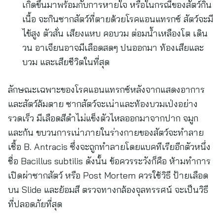
เกิดขึ้นมาพร้อมกับการหายใจ หรือในกรณีของสัตว์กิน
เนื้อ จะกินซากสัตว์ที่ตายด้วยโรคแอนแทรกซ์ สัตว์จะมี
ไข้สูง ตัวสั่น เสียงแหบ คอบวม ต่อมน้ำเหลืองโต เดิน
วน อาเจียนอาจมีเลือดสดๆ ปนออกมา ท้องเสียและ
บวม และเสียชีวิตในที่สุด
ลักษณะเฉพาะของโรคแอนแทรกซ์หลังจากแสดงอาการ
และสัตว์ล้มตาย ซากสัตว์จะเน่าและท้องบวมเป่งอย่าง
รวดเร็ว มีเลือดสีดำไม่แข็งตัวไหลออกมาจากปาก จมูก
และก้น ขบวนการเน่าภายในร่างกายของสัตว์จะทำลาย
เชื้อ B. Antracis ซึ่งจะถูกทำลายโดยแบคทีเรียอีกตัวหนึ่ง
ชื่อ Bacillus subtilis ดังนั้น ข้อควรระวังก็คือ ห้ามทำการ
เปิดผ่าซากสัตว์ หรือ Post Mortem ควรใช้วิธี ป้ายเลือด
บน Slide และย้อมสี ตรวจทางกล้องจุลทรรศน์ จะเป็นวิธี
ที่ปลอดภัยที่สุด