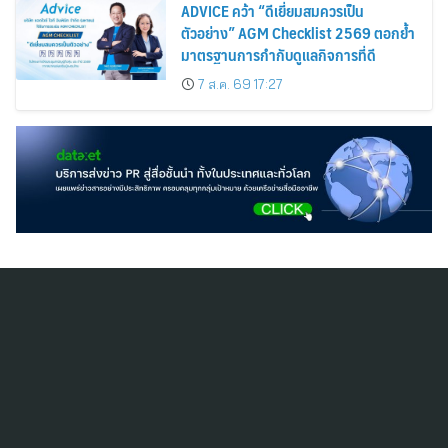
ADVICE คว้า “ดีเยี่ยมสมควรเป็น
ตัวอย่าง” AGM Checklist 2569 ตอกย้ำ
มาตรฐานการกำกับดูแลกิจการที่ดี
7 ส.ค. 69 17:27
สมัครสมาชิก ThaiPR.NET
ข้อตกลงการใช้บริการ
นโยบายคุ้มครองข้อมูลส่วนบุคคล
ติดต่อ-สอบถามข้อมูลได้ที่
pr@thaipr.net