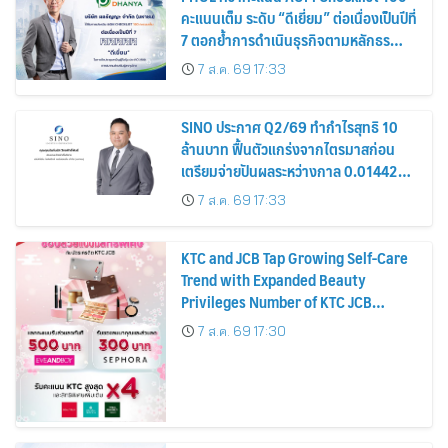
คะแนนเต็ม ระดับ “ดีเยี่ยม” ต่อเนื่องเป็นปีที่
7 ตอกย้ำการดำเนินธุรกิจตามหลักธร
รมาภิบาล โปร่งใส สร้างความเชื่อมั่นผู้ถือ
7 ส.ค. 69 17:33
หุ้น
SINO ประกาศ Q2/69 ทำกำไรสุทธิ 10
ล้านบาท ฟื้นตัวแกร่งจากไตรมาสก่อน
เตรียมจ่ายปันผลระหว่างกาล 0.014423
บาทต่อหุ้น ครึ่งปีหลังมุ่งเติบโตต่อเนื่อง
7 ส.ค. 69 17:33
KTC and JCB Tap Growing Self-Care
Trend with Expanded Beauty
Privileges Number of KTC JCB
Cardmembers Spending on
7 ส.ค. 69 17:30
Cosmetics Rises 26%