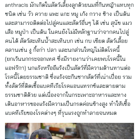
anthracis มักเกิดในสัตว์เลี้ยงลูกด้วยนมที่กินหญ้าแทบทุก
ชนิด เช่น วัว ควาย แพะ แกะ หมู เก้ง กวาง ช้าง เป็นต้น
และสามารถติดต่อไปสู่คนและสัตว์อื่นๆ ได้ เช่น สุนัข แมว
เสือ หมูป่า เป็นต้น ในคนยังไม่มีหลักฐานว่าจากคนไปสู่
คนได้ สัตว์สะเทินน้ำสะเทินบก เช่น กบ เขียด สัตว์เลื้อย
คลานเช่น งู กิ้งก่า ปลา และนกส่วนใหญ่ไม่ติดโรคนี้
(ยกเว้นนกกระจอกเทศ ซึ่งมีรายงานว่าเคยพบโรคนี้ใน
แอฟริกา) นกแร้งหรืออีแร้งเป็นสัตว์ที่มีความต้านทานต่อ
โรคนี้โดยธรรมชาติ ซึ่งแร้งจะกินซากสัตว์ที่เน่าเปื่อย รวม
ทั้งสัตว์ที่ติดเชื้อแบคทีเรียโรคแอนแทรกซ์และตายตาม
ธรรมชาติด้วย แต่เนื่องจากในกระเพาะอาหารและทาง
เดินอาหารของแร้งมีความเป็นกรดค่อนข้างสูง ทำให้เชื้อ
แบคทีเรียของโรคต่างๆ ที่รุนแรงถูกทำลายจนหมด