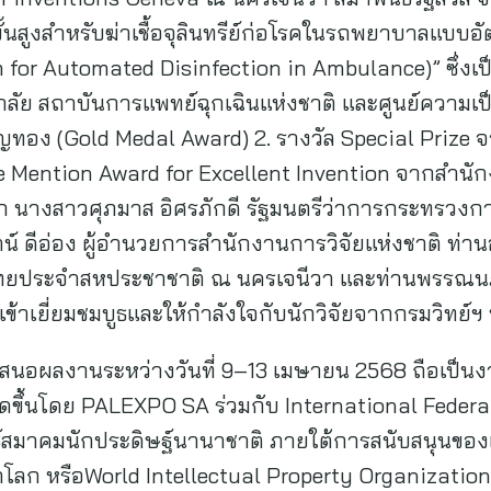
้นสูงสำหรับฆ่าเชื้อจุลินทรีย์ก่อโรคในรถพยาบาลแบบอั
 for Automated Disinfection in Ambulance)” ซึ่ง
ลัย สถาบันการแพทย์ฉุกเฉินแห่งชาติ และศูนย์ความเป็
รียญทอง (Gold Medal Award) 2. รางวัล Special Priz
e Mention Award for Excellent Invention จากสำนักง
าก นางสาวศุภมาส อิศรภักดี รัฐมนตรีว่าการกระทรวงก
ตน์ ดีอ่อง ผู้อำนวยการสำนักงานการวิจัยแห่งชาติ ท่า
ไทยประจำสหประชาชาติ ณ นครเจนีวา และท่านพรรณนภ
เข้าเยี่ยมชมบูธและให้กำลังใจกับนักวิจัยจากกรมวิทย์ฯ
นำเสนอผลงานระหว่างวันที่ 9–13 เมษายน 2568 ถือเป็น
ัดขึ้นโดย PALEXPO SA ร่วมกับ International Federat
ธ์สมาคมนักประดิษฐ์นานาชาติ ภายใต้การสนับสนุนของเ
ลก หรือWorld Intellectual Property Organization (