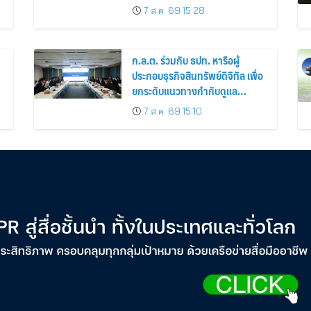
ม
แปลกแต่มีอยู่จริง พร้อมทดลอง
7 ส.ค. 69 15:28
สกิลใหม่และค้นหาคณะที่ใช่ใน
“KMITL EXPO 2026”
ก.ล.ต. ร่วมกับ ธปท. หารือผู้
ประกอบธุรกิจสินทรัพย์ดิจิทัล เพื่อ
ยกระดับแนวทางกำกับดูแล
ธุรกรรม stablecoin มุ่งสกัดกั้น
7 ส.ค. 69 15:10
อาชญากรรมทางเทคโนโลยี