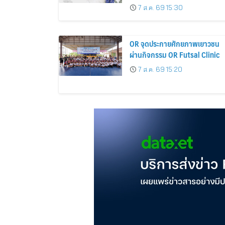
ลดทันที 30% เริ่ม 8 – 12 สิงหาค
7 ส.ค. 69 15:30
2569
OR จุดประกายศักยภาพเยาวชน
ผ่านกิจกรรม OR Futsal Clinic
7 ส.ค. 69 15:20