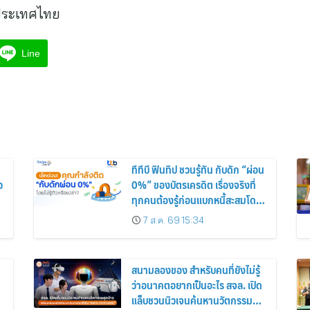
 ประเทศไทย
Line
ทีทีบี ฟินทิป ชวนรู้ทัน กับดัก “ผ่อน
ว
0%” ของบัตรเครดิต เรื่องจริงที่
ทุกคนต้องรู้ก่อนแบกหนี้สะสมโดย
ไม่รู้ตัว
7 ส.ค. 69 15:34
สนามลองของ สำหรับคนที่ยังไม่รู้
ว่าอนาคตอยากเป็นอะไร สจล. เปิด
แล็บชวนนิวเจนค้นหานวัตกรรมสุด