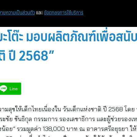
หน้าแรก
ท่องเที่ยว
ไอที
เศรษฐกิจ/การเงิน
ายความเป็นส่วนตัว
และ
ข้อตกลงการใช้บริการ
โมะโต๊ะ มอบผลิตภัณฑ์เพื่อสน
ติ ปี 2568”
Line
ามสุขให้เด็กไทยเนื่องใน วันเด็กแห่งชาติ ปี 2568 โดย
ชัย ขันธิกุล กรรมการ รองเลขาธิการ และผู้ช่วยรองเ
ช้างน้อย” รวมมูลค่า 138,000 บาท ณ อาคารศรีอยุธยา ใ