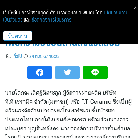
X
เว็บไซต์นี้มีการใช้งานคุกกี้ ศึกษารายละเอียดเพิ่มเติมได้ที่
นโยบายความ
เป็นส่วนตัว
และ
ข้อตกลงการใช้บริการ
TTC ร่วมปลูกป่า เพิ่มพื้นที่สีเขียว
เพื่อความยั่งยืนด้านสิ่งแวดล้อม
รับทราบ
ทั่วไป
24 ต.ค. 67 16:23
นายโสภณ เลิศฐิติตระกูล ผู้จัดการฝ่ายผลิต บริษัท
ที.ที.เซรามิค จำกัด (มหาชน) หรือ T.T. Ceramic ซึ่งเป็นผู้
ผลิตและจัดจำหน่ายกระเบื้องพอร์ซเลนชั้นนำของ
ประเทศไทย ภายใต้แบรนด์เซอเกรส พร้อมด้วยนางสาว
เปรมยุดา บุญจันทร์แดง นายกองค์การบริหารส่วนตำบล
โคกแย้, นายสมพร เกตุสุวรรณ์ รองนายกองค์การบริหาร