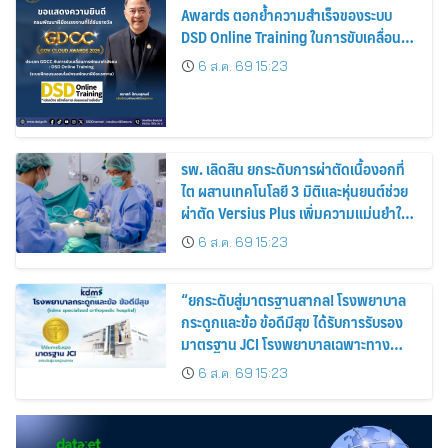
Awards ตอกย้ำความสำเร็จของระบบ
DSD Online Training ในการขับเคลื่อน
การพัฒนากำลังคนที่ทันสมัย
6 ส.ค. 69 15:23
รพ. เลิดสิน ยกระดับการผ่าตัดเนื้องอกที่
ไต ผสานเทคโนโลยี 3 มิติและหุ่นยนต์ช่วย
ผ่าตัด Versius Plus เพิ่มความแม่นยำใน
การรักษา
6 ส.ค. 69 15:23
“ยกระดับสู่มาตรฐานสากล! โรงพยาบาล
กระดูกและข้อ ข้อดีมีสุข ได้รับการรับรอง
มาตรฐาน JCI โรงพยาบาลเฉพาะทาง
กระดูกและข้อแห่งแรกของประเทศไทย
6 ส.ค. 69 15:23