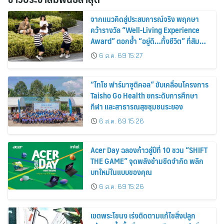
จากแนวคิดสู่ประสบการณ์จริง พฤกษา
คว้ารางวัล “Well-Living Experience
Award” ตอกย้ำ “อยู่ดี…ทั้งชีวิต” ที่สัมผัส
ได้ในทุกวัน
6 ส.ค. 69 15:27
“ไทโช ฟาร์มาซูติคอล” ขับเคลื่อนโครงการ
Taisho Go Health ยกระดับการศึกษา
กีฬา และสาธารณสุขชุมชนระยอง
6 ส.ค. 69 15:26
Acer Day ฉลองก้าวสู่ปีที่ 10 ชวน “SHIFT
THE GAME” จุดพลังข้ามขีดจำกัด พลิก
บทใหม่ในแบบของคุณ
6 ส.ค. 69 15:26
เขตพระโขนง เร่งติดตามแก้ไขสิ่งปลูก