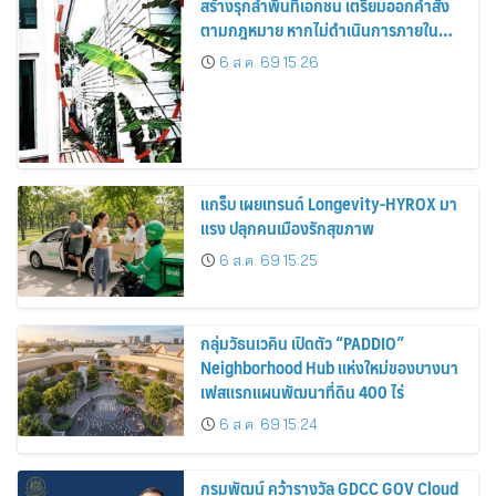
สร้างรุกล้ำพื้นที่เอกชน เตรียมออกคำสั่ง
ตามกฎหมาย หากไม่ดำเนินการภายใน
กำหนด
6 ส.ค. 69 15:26
แกร็บ เผยเทรนด์ Longevity-HYROX มา
แรง ปลุกคนเมืองรักสุขภาพ
6 ส.ค. 69 15:25
กลุ่มวัธนเวคิน เปิดตัว “PADDIO”
Neighborhood Hub แห่งใหม่ของบางนา
เฟสแรกแผนพัฒนาที่ดิน 400 ไร่
6 ส.ค. 69 15:24
กรมพัฒน์ คว้ารางวัล GDCC GOV Cloud