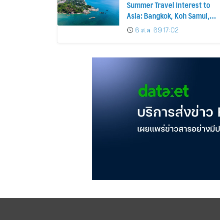
Summer Travel Interest to
Asia: Bangkok, Koh Samui,
and Pattaya Among the Top
6 ส.ค. 69 17:02
Cities