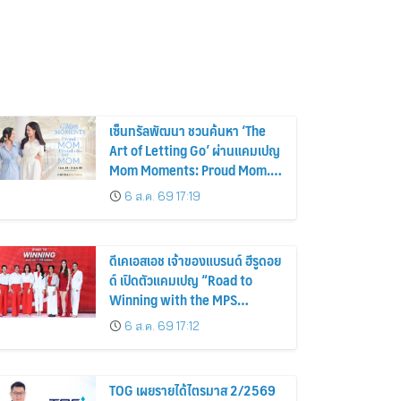
เซ็นทรัลพัฒนา ชวนค้นหา ‘The
Art of Letting Go’ ผ่านแคมเปญ
Mom Moments: Proud Mom.
Proud of My Mom.
6 ส.ค. 69 17:19
ดีเคเอสเอช เจ้าของแบรนด์ ฮีรูดอย
ด์ เปิดตัวแคมเปญ “Road to
Winning with the MPS
Science”
6 ส.ค. 69 17:12
TOG เผยรายได้ไตรมาส 2/2569