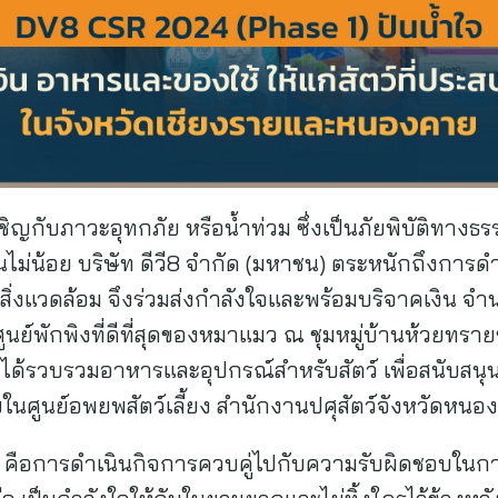
ิญกับภาวะอุทกภัย หรือน้ำท่วม ซึ่งเป็นภัยพิบัติทาง
ไม่น้อย บริษัท ดีวี8 จำกัด (มหาชน) ตระหนักถึงการด
่งแวดล้อม จึงร่วมส่งกำลังใจและพร้อมบริจาคเงิน จำน
ูนย์พักพิงที่ดีที่สุดของหมาแมว ณ ชุมหมู่บ้านห้วยทร
ายังได้รวบรวมอาหารและอุปกรณ์สำหรับสัตว์ เพื่อสนับ
ัยในศูนย์อพยพสัตว์เลี้ยง สำนักงานปศุสัตว์จังหวัดห
ด คือการดำเนินกิจการควบคู่ไปกับความรับผิดชอบในกา