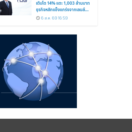
เติบโต 14% แตะ 1,003 ล้านบาท
ธุรกิจหลักแข็งแกร่งจากเลนส์
มูลค่าเพิ่ม และการขยายตลาดต่าง
6 ส.ค. 69 16:59
ประเทศ พร้อมเดินหน้าลงทุนเพื่อ
การเติบโตระยะยาว