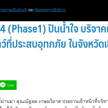
หน้าแรก
ท่องเที่ยว
ไอที
เศรษฐกิจ/การเงิน
ายความเป็นส่วนตัว
และ
ข้อตกลงการใช้บริการ
(Phase1) ปันน้ำใจ บริจาค
ัตว์ที่ประสบอุทกภัย ในจังหวั
Line
 ที่ผ่านมา คุณณัฐพล เกษมวิลาศ ประธานเจ้าหน้าที่บริหา