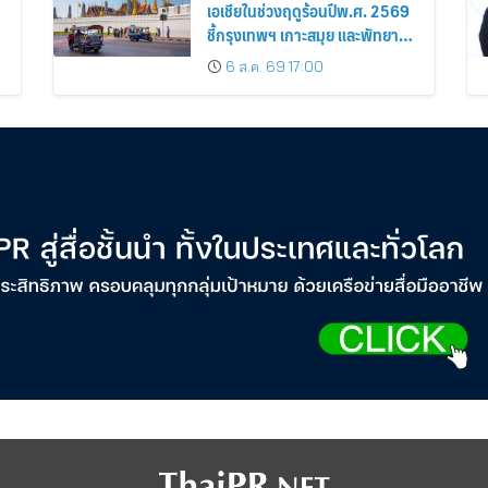
เอเชียในช่วงฤดูร้อนปีพ.ศ. 2569
ชี้กรุงเทพฯ เกาะสมุย และพัทยา
ติดอันดับเมืองยอดนิยม
6 ส.ค. 69 17:00