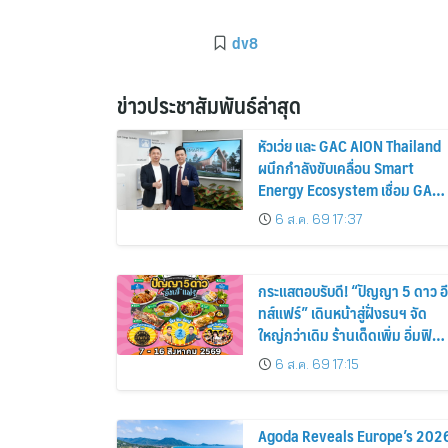
dv8
ข่าวประชาสัมพันธ์ล่าสุด
หัวเว่ย และ GAC AION Thailand
ผนึกกำลังขับเคลื่อน Smart
Energy Ecosystem เชื่อม GAC
GN8 PHEV รถยนต์ MPV ระดับ
6 ส.ค. 69 17:37
พรีเมียม เข้ากับพลังงานแสง
อาทิตย์ภายในบ้าน
กระแสตอบรับดี! “ปัญญา 5 ดาว อี
ทส์แฟร์” เดินหน้าสู่ฝั่งธนฯ จัด
ใหญ่กว่าเดิม ร้านเด็ดเพิ่ม อิ่มฟิน
10 วันเต็ม!
6 ส.ค. 69 17:15
Agoda Reveals Europe’s 202