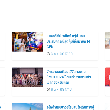
เมเจอร์ ซีนีเพล็กซ์ กรุ้ป มอบ
ประสบการณ์สุดคุ้มให้สมาชิก M
GEN
6 ส.ค. 69 17:20
จักรวาลสะเทือน! 77 สาวงาม
“MUT2026” ตบเท้ารายงานตัว
เข้ากองฯวันแรก
6 ส.ค. 69 17:13
6
อโกด้าเผยชาวยุโรปสนใจเดินทางสู่