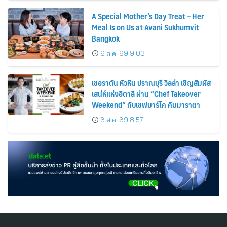
A Special Mother’s Day Treat – Her
Meal Is on Us at Avani Sukhumvit
Bangkok
6 ส.ค. 69 9:03
เชอราตัน หัวหิน ปราณบุรี วิลล่า เชิญสัมผัส
เสน่ห์แห่งอิตาลี ผ่าน “Chef Takeover
Weekend” กับเชฟมาร์โค คัมมาราตา
6 ส.ค. 69 8:57