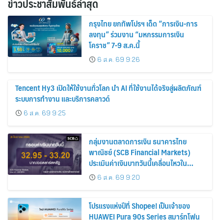
ข่าวประชาสัมพันธ์ล่าสุด
กรุงไทย ยกทัพโปรฯ เด็ด “การเงิน-การ
ลงทุน” ร่วมงาน “มหกรรมการเงิน
โคราช” 7-9 ส.ค.นี้
6 ส.ค. 69 9:26
Tencent Hy3 เปิดให้ใช้งานทั่วโลก นำ AI ที่ใช้งานได้จริงสู่ผลิตภัณฑ์
ระบบการทำงาน และบริการคลาวด์
6 ส.ค. 69 9:25
กลุ่มงานตลาดการเงิน ธนาคารไทย
พาณิชย์ (SCB Financial Markets)
ประเมินค่าเงินบาทวันนี้เคลื่อนไหวใน
กรอบ 32.95-33.20 บาท/ดอลลาร์
6 ส.ค. 69 9:20
โปรแรงแห่งปีที่ Shopee! เป็นเจ้าของ
HUAWEI Pura 90s Series สมาร์ทโฟน