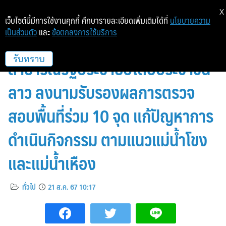
X
เว็บไซต์นี้มีการใช้งานคุกกี้ ศึกษารายละเอียดเพิ่มเติมได้ที่
นโยบายความ
เป็นส่วนตัว
และ
ข้อตกลงการใช้บริการ
กรมโยธาธิการและผังเมือง ร่วมกับ
สาธารณรัฐประชาธิปไตยประชาชน
รับทราบ
ลาว ลงนามรับรองผลการตรวจ
สอบพื้นที่ร่วม 10 จุด แก้ปัญหาการ
ดำเนินกิจกรรม ตามแนวแม่น้ำโขง
และแม่น้ำเหือง
ทั่วไป
21 ส.ค. 67 10:17