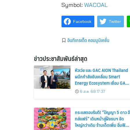
Symbol:
WACOAL
Facebook
Twitter
อินทิเกรเต็ด คอมมูนิเคชั่น
ข่าวประชาสัมพันธ์ล่าสุด
หัวเว่ย และ GAC AION Thailand
ผนึกกำลังขับเคลื่อน Smart
Energy Ecosystem เชื่อม GAC
GN8 PHEV รถยนต์ MPV ระดับ
6 ส.ค. 69 17:37
พรีเมียม เข้ากับพลังงานแสง
อาทิตย์ภายในบ้าน
กระแสตอบรับดี! “ปัญญา 5 ดาว อี
ทส์แฟร์” เดินหน้าสู่ฝั่งธนฯ จัด
ใหญ่กว่าเดิม ร้านเด็ดเพิ่ม อิ่มฟิน