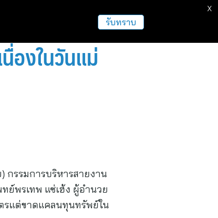
X
รับทราบ
นื่องในวันแม่
้าย) กรรมการบริหารสายงาน
พทย์พรเทพ แซ่เฮ้ง ผู้อำนวย
บุตรแต่ขาดแคลนทุนทรัพย์ใน