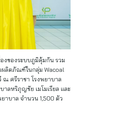
ื่องของระบบภูมิคุ้มกัน รวม
นผลิตภัณฑ์ในกลุ่ม Wacoal
วี ณ ศรีราชา โรงพยาบาล
บาลหริภุญชัย เมโมเรียล และ
รงพยาบาล จำนวน 1,500 ตัว