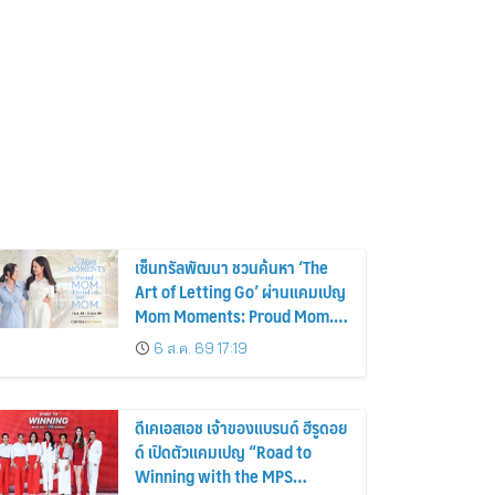
เซ็นทรัลพัฒนา ชวนค้นหา ‘The
Art of Letting Go’ ผ่านแคมเปญ
Mom Moments: Proud Mom.
Proud of My Mom.
6 ส.ค. 69 17:19
ดีเคเอสเอช เจ้าของแบรนด์ ฮีรูดอย
ด์ เปิดตัวแคมเปญ “Road to
Winning with the MPS