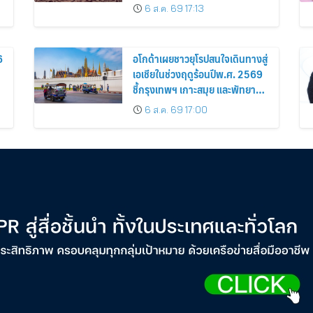
6 ส.ค. 69 17:13
6
อโกด้าเผยชาวยุโรปสนใจเดินทางสู่
เอเชียในช่วงฤดูร้อนปีพ.ศ. 2569
ชี้กรุงเทพฯ เกาะสมุย และพัทยา
ติดอันดับเมืองยอดนิยม
6 ส.ค. 69 17:00