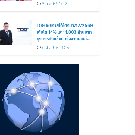
Science”
6 ส.ค. 69 17:12
TOG เผยรายได้ไตรมาส 2/2569
เติบโต 14% แตะ 1,003 ล้านบาท
ธุรกิจหลักแข็งแกร่งจากเลนส์
มูลค่าเพิ่ม และการขยายตลาดต่าง
6 ส.ค. 69 16:59
ประเทศ พร้อมเดินหน้าลงทุนเพื่อ
การเติบโตระยะยาว