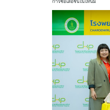
การซื้อเสื้อชั้นในให้นม