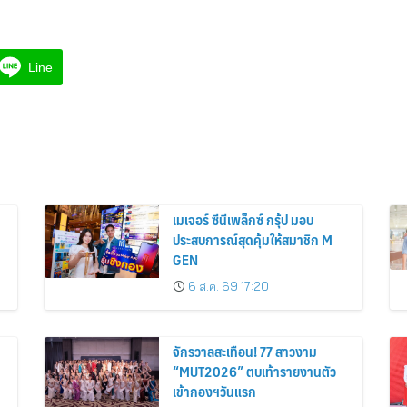
Line
เมเจอร์ ซีนีเพล็กซ์ กรุ้ป มอบ
ประสบการณ์สุดคุ้มให้สมาชิก M
GEN
6 ส.ค. 69 17:20
จักรวาลสะเทือน! 77 สาวงาม
“MUT2026” ตบเท้ารายงานตัว
เข้ากองฯวันแรก