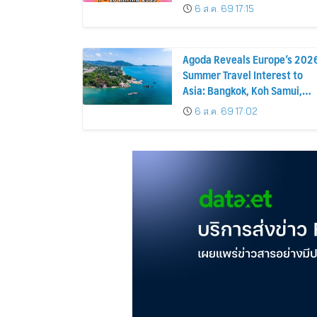
10 วันเต็ม!
6 ส.ค. 69 17:15
Agoda Reveals Europe’s 202
Summer Travel Interest to
Asia: Bangkok, Koh Samui,
and Pattaya Among the Top
6 ส.ค. 69 17:02
Cities