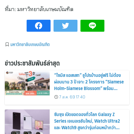
ที่มา:
มหาวิทยาลับเกษมบัณฑิต
มหาวิทยาลับเกษมบัณฑิต
ข่าวประชาสัมพันธ์ล่าสุด
“ไซมิส แอสเสท” ชูโปรบ้านอยู่ฟรี ไม่ต้อง
ผ่อนนาน 3 ปี เจาะ 2 โครงการ “Siamese
Holm–Siamese Blossom” พร้อม
ส่วนลดและสิทธิพิเศษถึง 31 สิงหาคม
7 ส.ค. 69 17:40
2569
ซัมซุง เปิดยอดจองทั่วโลก Galaxy Z
Series เจเนอเรชันใหม่, Watch Ultra2
และ Watch9 สูงกว่ารุ่นก่อนหน้ากว่า
30%