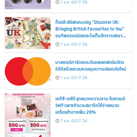
7 ส.ค. 69 17:38
ท็อปส์ เสิร์ฟแคมเปญ “Discover UK:
Bringing British Favourites to You”
ขนทัพของอร่อยและไอเท็มฮิตจากสหราช
อาณาจักร ส่งตรงถึงมือตั้งแต่วันนี้ – 18
7 ส.ค. 69 17:38
สิงหาคมนี้
มาสเตอร์การ์ดยกระดับแพลตฟอร์มบัตร
ดิจิทัลด้วยระบบควบคุมความปลอดภัยใหม่
7 ส.ค. 69 17:36
เคทีซี–เจซีบี รุกหมวดความงาม รับเทรนด์
Self-careจำนวนสมาชิกใช้จ่ายหมวด
เครื่องสำอางเพิ่ม 26%
7 ส.ค. 69 17:34