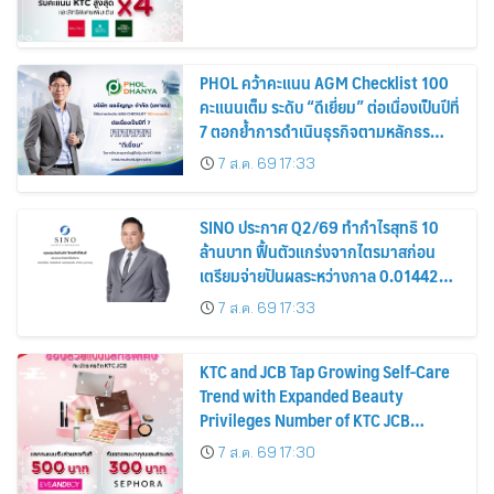
PHOL คว้าคะแนน AGM Checklist 100
คะแนนเต็ม ระดับ “ดีเยี่ยม” ต่อเนื่องเป็นปีที่
7 ตอกย้ำการดำเนินธุรกิจตามหลักธร
รมาภิบาล โปร่งใส สร้างความเชื่อมั่นผู้ถือ
7 ส.ค. 69 17:33
หุ้น
SINO ประกาศ Q2/69 ทำกำไรสุทธิ 10
ล้านบาท ฟื้นตัวแกร่งจากไตรมาสก่อน
เตรียมจ่ายปันผลระหว่างกาล 0.014423
บาทต่อหุ้น ครึ่งปีหลังมุ่งเติบโตต่อเนื่อง
7 ส.ค. 69 17:33
KTC and JCB Tap Growing Self-Care
Trend with Expanded Beauty
Privileges Number of KTC JCB
Cardmembers Spending on
7 ส.ค. 69 17:30
Cosmetics Rises 26%