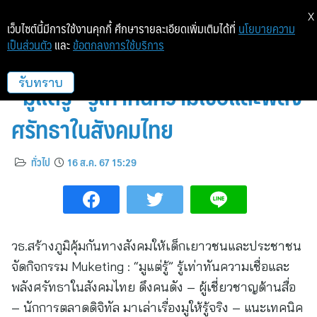
X
เว็บไซต์นี้มีการใช้งานคุกกี้ ศึกษารายละเอียดเพิ่มเติมได้ที่
นโยบายความ
เป็นส่วนตัว
และ
ข้อตกลงการใช้บริการ
กระทรวงวัฒนธรรม จัดกิจกรรม
“มูแต่รู้” รู้เท่าทันความเชื่อและพลัง
รับทราบ
ศรัทธาในสังคมไทย
ทั่วไป
16 ส.ค. 67 15:29
วธ.สร้างภูมิคุ้มกันทางสังคมให้เด็กเยาวชนและประชาชน
จัดกิจกรรม Muketing : “มูแต่รู้” รู้เท่าทันความเชื่อและ
พลังศรัทธาในสังคมไทย ดึงคนดัง – ผู้เชี่ยวชาญด้านสื่อ
– นักการตลาดดิจิทัล มาเล่าเรื่องมูให้รู้จริง – แนะเทคนิค