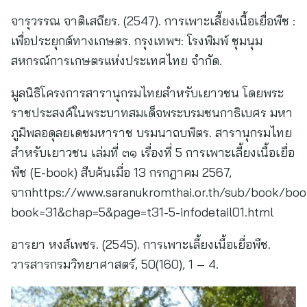
จารุวรรณ จาติเสถียร. (2547). การเพาะเลี้ยงเนื้อเยื่อพืช :
เพื่อประยุกต์ทางเกษตร. กรุงเทพฯ: โรงพิมพ์ ชุมนุม
สหกรณ์การเกษตรแห่งประเทศไทย จำกัด.
มูลนิธิโครงการสารานุกรมไทยสำหรับเยาวชน โดยพระ
ราชประสงค์ในพระบาทสมเด็จพระบรมชนกาธิเบศร มหา
ภูมิพลอดุลยเดชมหาราช บรมนาถบพิตร. สารานุกรมไทย
สำหรับเยาวชน เล่มที่ ๓๑ เรื่องที่ 5 การเพาะเลี้ยงเนื้อเยื่อ
พืช (E-book) สืบค้นเมื่อ 13 กรกฎาคม 2567,
จากhttps://www.saranukromthai.or.th/sub/book/bo
book=31&chap=5&page=t31-5-infodetail01.html
อารยา หงส์เพชร. (2545). การเพาะเลี้ยงเนื้อเยื่อพืช.
วารสารกรมวิทยาศาสตร์, 50(160), 1 – 4.