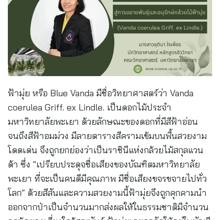
ฟ้ามุ่ย หรือ Blue Vanda มีชื่อวิทยาศาสตร์ว่า Vanda
coerulea Griff. ex Lindle. เป็นดอกไม้ประจำ
มหาวิทยาลัยพะเยา ด้วยลักษณะของดอกที่มีสีฟ้าอ่อน
จนถึงสีฟ้าอมม่วง มีลายตารางสีครามเข้มบนพื้นสวยงาม
โดดเด่น จึงถูกยกย่องว่าเป็นราชินีแห่งกล้วยไม้สกุลแวน
ด้า ซึ่ง “เปรียบประดุจชื่อเสียงของบัณฑิตมหาวิทยาลัย
พะเยา ที่จะเป็นคนดีมีคุณภาพ มีชื่อเสียงขจรขจายไปทั่ว
โลก” ด้วยสีสันและความสวยงามนี้ฟ้ามุ่ยจึงถูกคุกคามนำ
ออกจากป่าเป็นจำนวนมากส่งผลให้ในธรรมชาติมีจำนวน