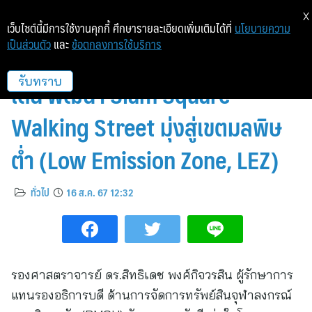
X
เว็บไซต์นี้มีการใช้งานคุกกี้ ศึกษารายละเอียดเพิ่มเติมได้ที่
นโยบายความ
เป็นส่วนตัว
และ
ข้อตกลงการใช้บริการ
PMCU ได้รับรางวัลเขตมลพิษต่ำดี
เด่น พัฒนา Siam Square
รับทราบ
Walking Street มุ่งสู่เขตมลพิษ
ต่ำ (Low Emission Zone, LEZ)
ทั่วไป
16 ส.ค. 67 12:32
รองศาสตราจารย์ ดร.สิทธิเดช พงศ์กิจวรสิน ผู้รักษาการ
แทนรองอธิการบดี ด้านการจัดการทรัพย์สินจุฬาลงกรณ์