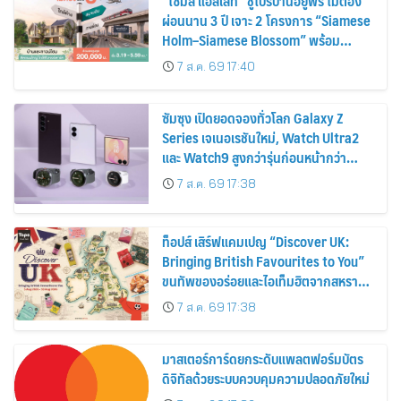
“ไซมิส แอสเสท” ชูโปรบ้านอยู่ฟรี ไม่ต้อง
ผ่อนนาน 3 ปี เจาะ 2 โครงการ “Siamese
Holm–Siamese Blossom” พร้อม
ส่วนลดและสิทธิพิเศษถึง 31 สิงหาคม
7 ส.ค. 69 17:40
2569
ซัมซุง เปิดยอดจองทั่วโลก Galaxy Z
Series เจเนอเรชันใหม่, Watch Ultra2
และ Watch9 สูงกว่ารุ่นก่อนหน้ากว่า
30%
7 ส.ค. 69 17:38
ท็อปส์ เสิร์ฟแคมเปญ “Discover UK:
Bringing British Favourites to You”
ขนทัพของอร่อยและไอเท็มฮิตจากสหราช
อาณาจักร ส่งตรงถึงมือตั้งแต่วันนี้ – 18
7 ส.ค. 69 17:38
สิงหาคมนี้
มาสเตอร์การ์ดยกระดับแพลตฟอร์มบัตร
ดิจิทัลด้วยระบบควบคุมความปลอดภัยใหม่