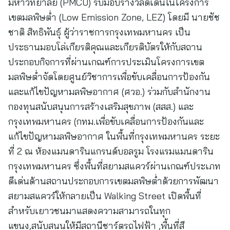
มหาวิทยาลัย (PMCU) รับมอบรางวัลดีเด่นในโครงการ
เขตมลพิษต่ำ (Low Emission Zone, LEZ) โดยมี นายชัช
ชาติ สิทธิพันธุ์ ผู้ว่าราชการกรุงเทพมหานคร เป็น
ประธานมอบโล่เกียรติคุณและเกียรติบัตรให้กับสถาน
ประกอบกิจการที่ผ่านเกณฑ์การประเมินโครงการเขต
มลพิษต่ำจัดโดยศูนย์วิชาการเพื่อขับเคลื่อนการป้องกัน
และแก้ไขปัญหามลพิษอากาศ (ศวอ.) ร่วมกับสำนักงาน
กองทุนสนับสนุนการสร้างเสริมสุขภาพ (สสส.) และ
กรุงเทพมหานคร (กทม.เพื่อขับเคลื่อนการป้องกันและ
แก้ไขปัญหามลพิษอากาศ ในพื้นที่กรุงเทพมหานคร ระยะ
ที่ 2 ณ ห้องแมนดารินแกรนด์บอลรูม โรงแรมแมนดาริน
กรุงเทพมหานคร ซึ่งพื้นที่สยามสแควร์ผ่านเกณฑ์ประเภท
ดีเด่นด้านสถานประกอบการเขตมลพิษต่ำด้วยการพัฒนา
สยามสแควร์ให้กลายเป็น Walking Street เปิดพื้นที่
สำหรับเยาวชนมาแสดงความสามารถในทุก
แขนง,สนับสนุนให้มีสถานีชาร์ตรถไฟฟ้า ,พื้นที่สี