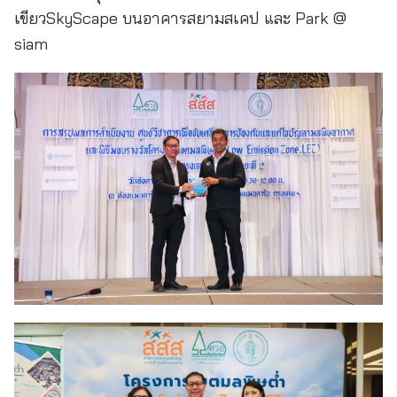
เขียวSkyScape บนอาคารสยามสเคป และ Park @
siam