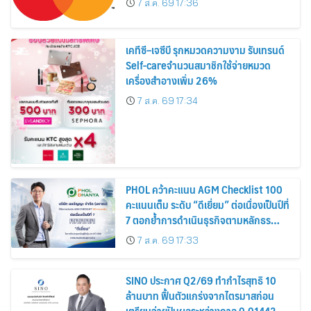
7 ส.ค. 69 17:36
เคทีซี–เจซีบี รุกหมวดความงาม รับเทรนด์
Self-careจำนวนสมาชิกใช้จ่ายหมวด
เครื่องสำอางเพิ่ม 26%
7 ส.ค. 69 17:34
PHOL คว้าคะแนน AGM Checklist 100
คะแนนเต็ม ระดับ “ดีเยี่ยม” ต่อเนื่องเป็นปีที่
7 ตอกย้ำการดำเนินธุรกิจตามหลักธร
รมาภิบาล โปร่งใส สร้างความเชื่อมั่นผู้ถือ
7 ส.ค. 69 17:33
หุ้น
SINO ประกาศ Q2/69 ทำกำไรสุทธิ 10
ล้านบาท ฟื้นตัวแกร่งจากไตรมาสก่อน
เตรียมจ่ายปันผลระหว่างกาล 0.014423