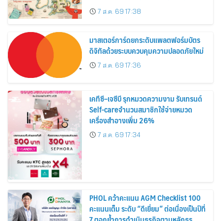
อาณาจักร ส่งตรงถึงมือตั้งแต่วันนี้ – 18
7 ส.ค. 69 17:38
สิงหาคมนี้
มาสเตอร์การ์ดยกระดับแพลตฟอร์มบัตร
ดิจิทัลด้วยระบบควบคุมความปลอดภัยใหม่
7 ส.ค. 69 17:36
เคทีซี–เจซีบี รุกหมวดความงาม รับเทรนด์
Self-careจำนวนสมาชิกใช้จ่ายหมวด
เครื่องสำอางเพิ่ม 26%
7 ส.ค. 69 17:34
PHOL คว้าคะแนน AGM Checklist 100
คะแนนเต็ม ระดับ “ดีเยี่ยม” ต่อเนื่องเป็นปีที่
7 ตอกย้ำการดำเนินธุรกิจตามหลักธร