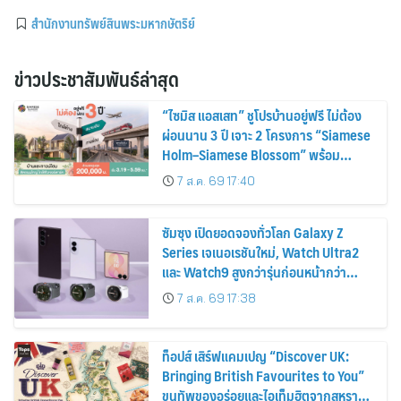
สำนักงานทรัพย์สินพระมหากษัตริย์
ข่าวประชาสัมพันธ์ล่าสุด
“ไซมิส แอสเสท” ชูโปรบ้านอยู่ฟรี ไม่ต้อง
ผ่อนนาน 3 ปี เจาะ 2 โครงการ “Siamese
Holm–Siamese Blossom” พร้อม
ส่วนลดและสิทธิพิเศษถึง 31 สิงหาคม
7 ส.ค. 69 17:40
2569
ซัมซุง เปิดยอดจองทั่วโลก Galaxy Z
Series เจเนอเรชันใหม่, Watch Ultra2
และ Watch9 สูงกว่ารุ่นก่อนหน้ากว่า
30%
7 ส.ค. 69 17:38
ท็อปส์ เสิร์ฟแคมเปญ “Discover UK:
Bringing British Favourites to You”
ขนทัพของอร่อยและไอเท็มฮิตจากสหราช