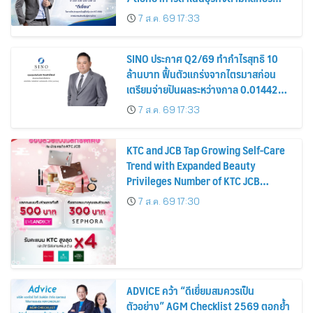
รมาภิบาล โปร่งใส สร้างความเชื่อมั่นผู้ถือ
7 ส.ค. 69 17:33
หุ้น
SINO ประกาศ Q2/69 ทำกำไรสุทธิ 10
ล้านบาท ฟื้นตัวแกร่งจากไตรมาสก่อน
เตรียมจ่ายปันผลระหว่างกาล 0.014423
บาทต่อหุ้น ครึ่งปีหลังมุ่งเติบโตต่อเนื่อง
7 ส.ค. 69 17:33
KTC and JCB Tap Growing Self-Care
Trend with Expanded Beauty
Privileges Number of KTC JCB
Cardmembers Spending on
7 ส.ค. 69 17:30
Cosmetics Rises 26%
ADVICE คว้า “ดีเยี่ยมสมควรเป็น
ตัวอย่าง” AGM Checklist 2569 ตอกย้ำ