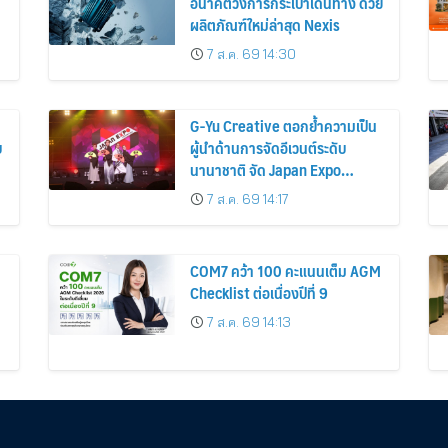
อนาคตวงการกระเป๋าเดินทาง ด้วย
ผลิตภัณฑ์ใหม่ล่าสุด Nexis
7 ส.ค. 69 14:30
G-Yu Creative ตอกย้ำความเป็น
บ
ผู้นำด้านการจัดอีเวนต์ระดับ
นานาชาติ จัด Japan Expo
Malaysia 2026 ณ กรุง
7 ส.ค. 69 14:17
กัวลาลัมเปอร์อย่างยิ่งใหญ่
COM7 คว้า 100 คะแนนเต็ม AGM
Checklist ต่อเนื่องปีที่ 9
7 ส.ค. 69 14:13