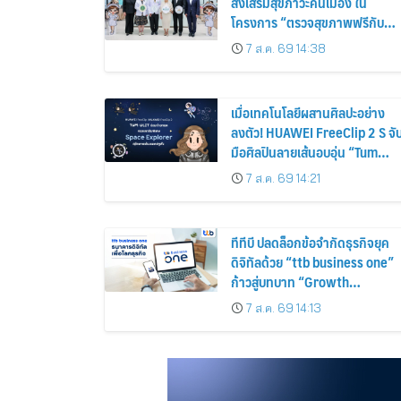
ส่งเสริมสุขภาวะคนเมือง ใน
โครงการ “ตรวจสุขภาพฟรีกับ
กทม.”
7 ส.ค. 69 14:38
เมื่อเทคโนโลยีผสานศิลปะอย่าง
ลงตัว! HUAWEI FreeClip 2 S จั
มือศิลปินลายเส้นอบอุ่น “Tum
Ulit” ถ่ายทอดคอลเลกชันพิเศษ
7 ส.ค. 69 14:21
“Space Explorer” สลักลายเส้น
บนเคสหูฟัง
ทีทีบี ปลดล็อกข้อจำกัดธุรกิจยุค
ดิจิทัลด้วย “ttb business one”
ก้าวสู่บทบาท “Growth
Navigator” หนุนลูกค้าสู่การ
7 ส.ค. 69 14:13
เติบโตอย่างแท้จริง