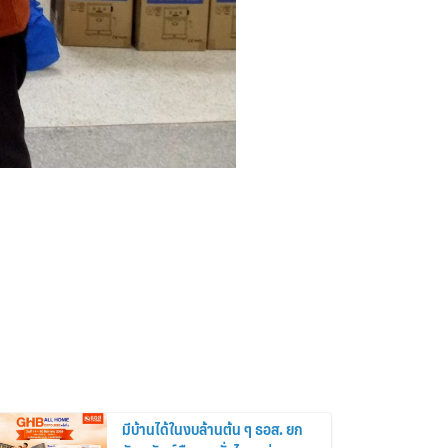
มีบ้านได้ในงบล้านต้น ๆ ธอส. ยก