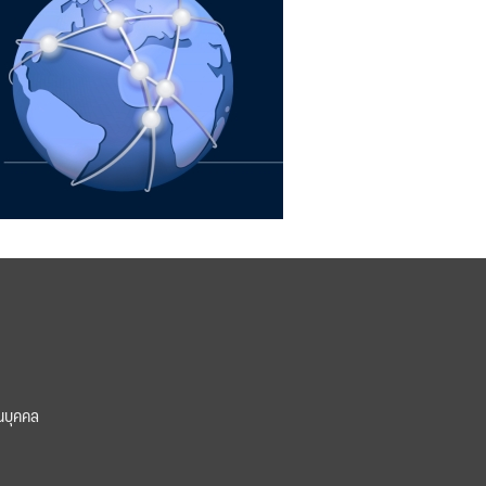
นบุคคล