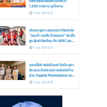
ทัพทรัพย์มือสองทั่วไทยกว่า
1,500 รายการ บุกโคราช
7 ส.ค. 69 14:21
เดือดทะลุเกาะลอมบอก! ทัพนักบิด
“ฮอนด้า เรซซิ่ง ไทยแลนด์” จัดเต็ม
สูบ ลุ้นล่าโพเดียม ศึก ARRC สนาม
4 ที่มัลดาลิกา
7 ส.ค. 69 14:15
คอนเซ็ปต์ เฟอร์นิเจอร์ จับมือ ศุภา
ลัย ยกระดับประสบการณ์แต่งบ้าน
ผ่าน Supalai Marketplace บน
SABAI Application
7 ส.ค. 69 14:12