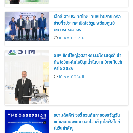
เอ็กซ์เผิง ประเทศไทย เดินหน้าขยายเครือ
ข่ายทั่วประเทศ เปิดโชว์รูม พร้อมศูนย์
บริการครบวงจร
10 ส.ค. 69 14:16
STM ยักษ์ใหญ่อุตสาหกรรมโดรนตุรกี นำ
ทัพโชว์เทคโนโลยีสุดล้ำในงาน DronTech
Asia 2026
10 ส.ค. 69 14:11
สยามดิสคัฟเวอรี่ ชวนค้นหาของขวัญวัน
แม่และเมนูพิเศษ ตอบโจทย์ทุกไลฟ์สไตล์
ในวันสำคัญ