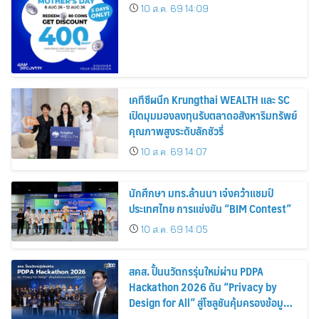
10 ส.ค. 69 14:09
เคทีซีผนึก Krungthai WEALTH และ SC
เปิดมุมมองลงทุนรับตลาดอสังหาริมทรัพย์
คุณภาพสูงระดับลักชัวรี่
10 ส.ค. 69 14:07
นักศึกษา มทร.ล้านนา เจ๋งคว้าแชมป์
ประเทศไทย การแข่งขัน “BIM Contest”
10 ส.ค. 69 14:05
สคส. ปั้นนวัตกรรุ่นใหม่ผ่าน PDPA
Hackathon 2026 ดัน “Privacy by
Design for All” สู่โซลูชันคุ้มครองข้อมูล
ส่วนบุคคลที่ใช้ได้จริง