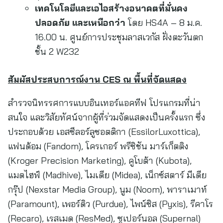
เทคโนโลยีและเอไอสร้างอนาคตที่มั่นคง
ปลอดภัย และเหนือกว่า
โดย HS4A – 8 ม.ค.
16.00 น. ศูนย์การประชุมลาสเวกัส ฝั่งตะวันตก
ชั้น 2 W232
สัมผัสประสบการณ์งาน
CES ณ พื้นที่จัดแสดง
สำรวจนิทรรศการแบบอินเทอร์แอคทีฟ โปรแกรมที่น่า
สนใจ และวิสัยทัศน์จากผู้ที่ร่วมจัดแสดงเป็นครั้งแรก ซึ่ง
ประกอบด้วย เอสซีลอร์ลูซอตติกา (EssilorLuxottica),
แฟนด้อม (Fandom), โครเกอร์ พรีซิชัน มาร์เก็ตติง
(Kroger Precision Marketing), คูโบต้า (Kubota),
แมดไฮฟ์ (Madhive), ไมเดีย (Midea), เน็กซ์สตาร์ มีเดีย
กรุ๊ป (Nexstar Media Group), นูม (Noom), พาราเมาท์
(Paramount), เพอร์ดิว (Purdue), ไพน์ซิส (Pyxis), รีคาโร
(Recaro), เรสเมด (ResMed), ซูเปอร์นอล (Supernal)