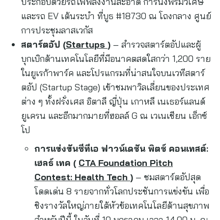
ประกอบด้วยรถไฟพลังงานสะอาด การนั่งพรมวิเศษ
และรถ EV เต้นระบำ ที่บูธ #18730 ณ โถงกลาง ศูนย์
การประชุมลาสเวกัส
สตาร์ตอัป (
Startups
)
– สำรวจสตาร์ตอัปและผู้
บุกเบิกด้านเทคโนโลยีที่มีอนาคตสดใสกว่า 1,200 ราย
ในยูเรก้าพาร์ค และโปรแกรมที่น่าสนใจบนเวทีสตาร์
ตอัป (Startup Stage) เข้าชมพาวิลเลี่ยนของประเทศ
ต่าง ๆ ทั้งฝรั่งเศส อิตาลี ญี่ปุ่น เกาหลี เนเธอร์แลนด์
ยูเครน และอีกมากมายที่ฮอลล์ G ณ เวเนเชียน เอ็กซ์
โป
การแข่งขันซีทีเอ ฟาวน์เดชัน พิตช์ คอนเทสต์:
เฮลธ์ เทค (
CTA Foundation Pitch
Contest: Health Tech
)
– ชมสตาร์ตอัปสุด
โดดเด่น 8 รายจากทั่วโลกประชันการแข่งขัน เพื่อ
ชิงรางวัลใหญ่ภายใต้หัวข้อเทคโนโลยีด้านสุขภาพ
สำหรับปีนี้ ในวันที่ 10 มกราคม เวลา 14.00 น. ณ