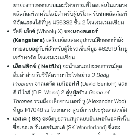
ยกย่องการออกแบบและวิศวกรรมที่โดดเด่นในแวดวง
ผลิตภัณฑ์เทคโนโลยีสำหรับผู้บริโภค รับชมผลิตภัณฑ์
ที่จัดแสดงได้ที่บูธ #56332 ชั้น 2 โรงเรมเวเนเชียน
วีลลี-เอ็กซ์ (Wheely-X) ของ
แกงสเตอร์
(
Kangsters)
เตรียมจัดแสดงอุปกรณ์ฝึกออกกำลัง
กายแบบอยู่กับที่สำหรับผู้ใช้รถเข็นที่บูธ #62919 ในยู
เรก้าพาร์ค โรงเรมเวเนเชียน
เน็ตฟลิกซ์ (
Netflix)
จะนำเสนอประสบการณ์สุด
ดื่มด่ำสำหรับซีรีส์ดรามาไซไฟอย่าง
3 Body
Problem
จากเดวิด เบนิออฟฟ์ (David Benioff) และ
ดี.บี.ไวส์ (D.B. Weiss) 2 คู่หูผู้สร้าง
Game of
Thrones
รวมถึงอเล็กซานเดอร์ วู (Alexander Woo)
ที่บูธ #17048 ณ โถงกลาง ศูนย์การประชุมลาสเวกัส
เอสเค (
SK)
จะจัดบูธสวนสนุกแบบอินเทอร์แอคทีฟใน
ชื่อเอสเค วันเดอร์แลนด์ (SK Wonderland) ซึ่งจะ