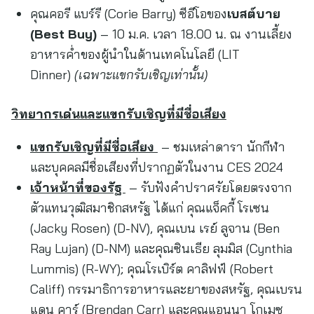
คุณคอรี แบร์รี (Corie Barry) ซีอีโอของ
เบสต์บาย
(
Best Buy)
– 10 ม.ค. เวลา 18.00 น. ณ งานเลี้ยง
อาหารค่ำของผู้นำในด้านเทคโนโลยี (LIT
Dinner)
(เฉพาะแขกรับเชิญเท่านั้น)
วิทยากรเด่นและแขกรับเชิญที่มีชื่อเสียง
แขกรับเชิญที่มีชื่อเสียง
– ชมเหล่าดารา นักกีฬา
และบุคคลมีชื่อเสียงที่ปรากฏตัวในงาน CES 2024
เจ้าหน้าที่ของรัฐ
– รับฟังคำปราศรัยโดยตรงจาก
ตัวแทนวุฒิสมาชิกสหรัฐ ได้แก่ คุณแจ็คกี้ โรเซน
(Jacky Rosen) (D-NV), คุณเบน เรย์ ลูจาน (Ben
Ray Lujan) (D-NM) และคุณซินเธีย ลุมมิส (Cynthia
Lummis) (R-WY); คุณโรเบิร์ต คาลิฟฟ์ (Robert
Califf) กรรมาธิการอาหารและยาของสหรัฐ, คุณเบรน
แดน คาร์ (Brendan Carr) และคุณแอนนา โกเมซ