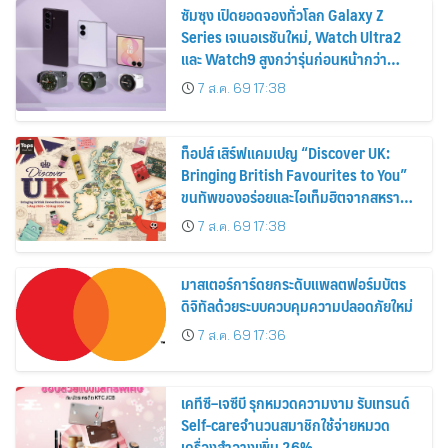
ซัมซุง เปิดยอดจองทั่วโลก Galaxy Z
Series เจเนอเรชันใหม่, Watch Ultra2
และ Watch9 สูงกว่ารุ่นก่อนหน้ากว่า
30%
7 ส.ค. 69 17:38
ท็อปส์ เสิร์ฟแคมเปญ “Discover UK:
Bringing British Favourites to You”
ขนทัพของอร่อยและไอเท็มฮิตจากสหราช
อาณาจักร ส่งตรงถึงมือตั้งแต่วันนี้ – 18
7 ส.ค. 69 17:38
สิงหาคมนี้
มาสเตอร์การ์ดยกระดับแพลตฟอร์มบัตร
ดิจิทัลด้วยระบบควบคุมความปลอดภัยใหม่
7 ส.ค. 69 17:36
เคทีซี–เจซีบี รุกหมวดความงาม รับเทรนด์
Self-careจำนวนสมาชิกใช้จ่ายหมวด
เครื่องสำอางเพิ่ม 26%