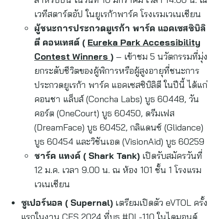
เวทีสตาร์ตอัป ในยูเรก้าพาร์ค โรงเรมเวเนเชียน
ผู้ชนะการประกวดยูเรก้า พาร์ค แอคเซสซิบิลิ
ตี คอนเทสต์ (
Eureka Park Accessibility
Contest Winners
)
– เข้าชม 5 นวัตกรรมที่มุ่ง
ยกระดับชีวิตของผู้พิการหรือผู้สูงอายุที่ชนะการ
ประกวดยูเรก้า พาร์ค แอคเซสซิบิลิตี ในปีนี้ ได้แก่
คอนชา แล็บส์ (Concha Labs) บูธ 60448, วัน
คอร์ต (OneCourt) บูธ 60450, ดรีมเฟส
(DreamFace) บูธ 60452, กลิแดนซ์ (Glidance)
บูธ 60454 และวิชันเอด (VisionAid) บูธ 60259
ชาร์ค แทงค์ (
Shark Tank)
เปิดรับสมัครวันที่
12 ม.ค. เวลา 9.00 น. ณ ห้อง 101 ชั้น 1 โรงแรม
เวเนเชียน
ซูเปอร์นอล (
Supernal)
เตรียมเปิดตัว eVTOL ครั้ง
แรกในงาน CES 2024 ที่บูธ #DL-110 ในไดมอนด์