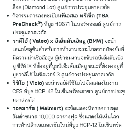
ล็อต (Diamond Lot) ศูนย์การประชุมลาสเวกัส
กิจกรรมการลงทะเบียน
ทีเอสเอ พรีเช็ก (
TSA
®
PreCheck
)
ที่บูธ #9671 ในนอร์ทฮอลล์ ศูนย์การ
ประชุมลาสเวกัส
วาลีโอ้ (
Valeo) x บีเอ็มดับเบิลยู (BMW)
จะนำ
เสนอโซลูชันสำหรับการทำงานระยะไกลจากห้องขับที่
มีความน่าเชื่อถือสูง ผู้เข้าชมงานจะขับรถบีเอ็มดับเบิล
ยู ซีรีส์ iX ที่ตั้งอยู่ที่บูธบีเอ็มดับเบิลยู ขณะที่ยังคงอยู่ที่
บูธวาลีโอ้ ในซิลเวอร์ 3 ศูนย์การประชุมลาสเวกัส
วิซิโอ (
Vizio)
จะนำรถบัสวิซิโอไปจัดแสดงในงาน
CES ที่บูธ #CP-42 ในเซ็นทรัลพลาซา ศูนย์การประชุ
มลาสเวกัส
วอลมาร์ต (
Walmart)
จะจัดแสดงนิทรรศการสุด
ดื่มด่ำขนาด 10,000 ตารางฟุต ซึ่งแสดงให้เห็นโลก
การค้าปลีกเจเนอเรชันใหม่ที่บูธ #CP-12 ในเซ็นทรัล