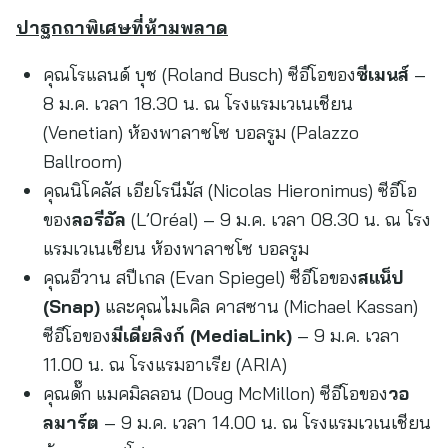
ปาฐกถาพิเศษที่ห้ามพลาด
คุณโรแลนด์ บุช (Roland Busch) ซีอีโอของ
ซีเมนส์
–
8 ม.ค. เวลา 18.30 น. ณ โรงแรมเวเนเชียน
(Venetian) ห้องพาลาซโซ บอลรูม (Palazzo
Ballroom)
คุณนิโคลัส เอียโรนีมัส (Nicolas Hieronimus) ซีอีโอ
ของ
ลอรีอัล
(L’Oréal) – 9 ม.ค. เวลา 08.30 น. ณ โรง
แรมเวเนเชียน ห้องพาลาซโซ บอลรูม
คุณอีวาน สปีเกล (Evan Spiegel) ซีอีโอของ
สแน็ป
(
Snap)
และคุณไมเคิล คาสซาน (Michael Kassan)
ซีอีโอของ
มีเดียลิงก์ (
MediaLink)
– 9 ม.ค. เวลา
11.00 น. ณ โรงแรมอาเรีย (ARIA)
คุณดั๊ก แมคมิลลอน (Doug McMillon) ซีอีโอของ
วอ
ลมาร์ต
– 9 ม.ค. เวลา 14.00 น. ณ โรงแรมเวเนเชียน