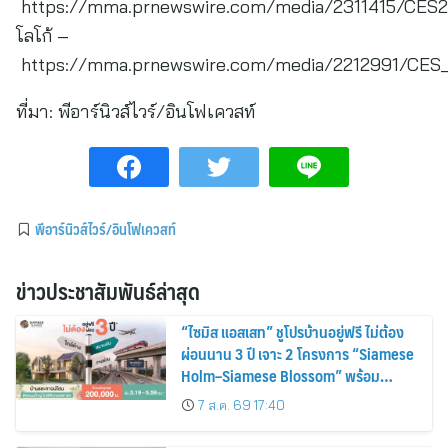
https://mma.prnewswire.com/media/2311415/CES2
โลโก้ –
https://mma.prnewswire.com/media/2212991/CES
ที่มา:
พีอาร์นิวส์ไวร์/อินโฟเควสท์
พีอาร์นิวส์ไวร์/อินโฟเควสท์
ข่าวประชาสัมพันธ์ล่าสุด
“ไซมิส แอสเสท” ชูโปรบ้านอยู่ฟรี ไม่ต้อง
ผ่อนนาน 3 ปี เจาะ 2 โครงการ “Siamese
Holm–Siamese Blossom” พร้อม
ส่วนลดและสิทธิพิเศษถึง 31 สิงหาคม
7 ส.ค. 69 17:40
2569