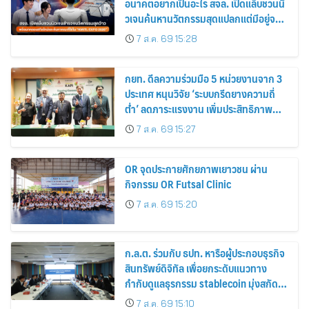
อนาคตอยากเป็นอะไร สจล. เปิดแล็บชวนนิ
วเจนค้นหานวัตกรรมสุดแปลกแต่มีอยู่จริง
พร้อมทดลองสกิลใหม่และค้นหาคณะที่ใช่
7 ส.ค. 69 15:28
ใน “KMITL EXPO 2026”
กยท. ดีลความร่วมมือ 5 หน่วยงานจาก 3
ประเทศ หนุนวิจัย ‘ระบบกรีดยางความถี่
ต่ำ’ ลดภาระแรงงาน เพิ่มประสิทธิภาพ
การจัดการสวนยาง เสริมคุณภาพผลผลิต
7 ส.ค. 69 15:27
ยาง
OR จุดประกายศักยภาพเยาวชน ผ่าน
กิจกรรม OR Futsal Clinic
7 ส.ค. 69 15:20
ก.ล.ต. ร่วมกับ ธปท. หารือผู้ประกอบธุรกิจ
สินทรัพย์ดิจิทัล เพื่อยกระดับแนวทาง
กำกับดูแลธุรกรรม stablecoin มุ่งสกัด
กั้นอาชญากรรมทางเทคโนโลยี
7 ส.ค. 69 15:10