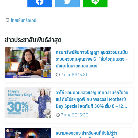
ไทยเซ็นทรัลเคมี
ข่าวประชาสัมพันธ์ล่าสุด
กรมทรัพย์สินทางปัญญา ลุยตรวจประเมิน
ระบบควบคุมคุณภาพ GI “ส้มโชกุนเบตง –
มังคุดในสายหมอกเบตง”
7 ส.ค. 69 15:31
วาโก้ ชวนมอบของขวัญแทนความรักในวัน
แม่ กับโปรฯ สุดพิเศษ Wacoal Mother’s
Day Special ลดทันที 30% เริ่ม 8 – 12
สิงหาคม 2569
7 ส.ค. 69 15:30
สนามลองของ สำหรับคนที่ยังไม่รู้ว่า