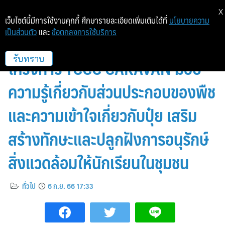
X
เว็บไซต์นี้มีการใช้งานคุกกี้ ศึกษารายละเอียดเพิ่มเติมได้ที่
นโยบายความ
เป็นส่วนตัว
และ
ข้อตกลงการใช้บริการ
บมจ.ไทยเซ็นทรัลเคมี เดินหน้าจัด
โครงการ TCCC CARAVAN มอบ
รับทราบ
ความรู้เกี่ยวกับส่วนประกอบของพืช
และความเข้าใจเกี่ยวกับปุ๋ย เสริม
สร้างทักษะและปลูกฝังการอนุรักษ์
สิ่งแวดล้อมให้นักเรียนในชุมชน
ทั่วไป
6 ก.ย. 66 17:33