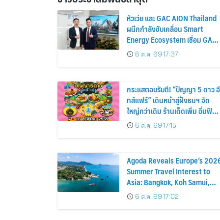
หัวเว่ย และ GAC AION Thailand
ผนึกกำลังขับเคลื่อน Smart
Energy Ecosystem เชื่อม GAC
GN8 PHEV รถยนต์ MPV ระดับ
6 ส.ค. 69 17:37
พรีเมียม เข้ากับพลังงานแสง
อาทิตย์ภายในบ้าน
กระแสตอบรับดี! “ปัญญา 5 ดาว อี
ทส์แฟร์” เดินหน้าสู่ฝั่งธนฯ จัด
ใหญ่กว่าเดิม ร้านเด็ดเพิ่ม อิ่มฟิน
10 วันเต็ม!
6 ส.ค. 69 17:15
Agoda Reveals Europe’s 202
Summer Travel Interest to
Asia: Bangkok, Koh Samui,
and Pattaya Among the Top
6 ส.ค. 69 17:02
Cities