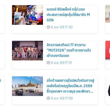
เมเจอร์ ซีนีเพล็กซ์ กรุ้ป มอบ
ประสบการณ์สุดคุ้มให้สมาชิก M
GEN
6 ส.ค. 69 17:20
จักรวาลสะเทือน! 77 สาวงาม
“MUT2026” ตบเท้ารายงานตัว
เข้ากองฯวันแรก
6 ส.ค. 69 17:13
6
อโกด้าเผยชาวยุโรปสนใจเดินทางสู่
เอเชียในช่วงฤดูร้อนปีพ.ศ. 2569
ชี้กรุงเทพฯ เกาะสมุย และพัทยา
ติดอันดับเมืองยอดนิยม
6 ส.ค. 69 17:00