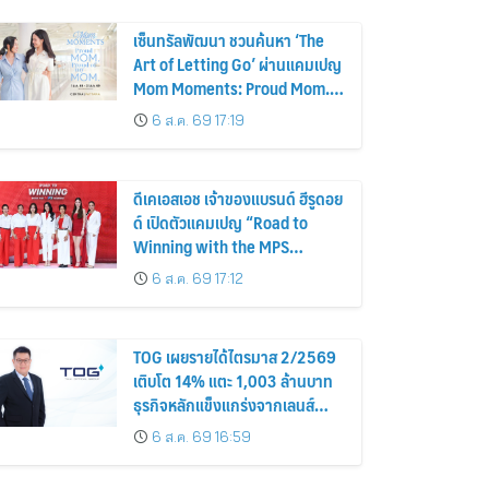
เซ็นทรัลพัฒนา ชวนค้นหา ‘The
Art of Letting Go’ ผ่านแคมเปญ
Mom Moments: Proud Mom.
Proud of My Mom.
6 ส.ค. 69 17:19
ดีเคเอสเอช เจ้าของแบรนด์ ฮีรูดอย
ด์ เปิดตัวแคมเปญ “Road to
Winning with the MPS
Science”
6 ส.ค. 69 17:12
TOG เผยรายได้ไตรมาส 2/2569
เติบโต 14% แตะ 1,003 ล้านบาท
ธุรกิจหลักแข็งแกร่งจากเลนส์
มูลค่าเพิ่ม และการขยายตลาดต่าง
6 ส.ค. 69 16:59
ประเทศ พร้อมเดินหน้าลงทุนเพื่อ
การเติบโตระยะยาว