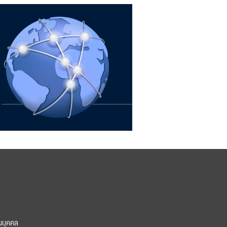
นบุคคล