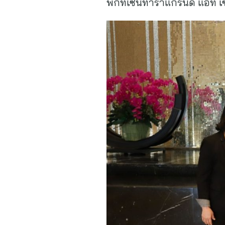
พักที่เซ็นทาราแกรนด์ แอท 