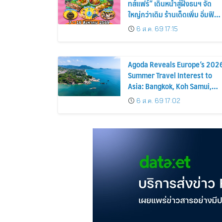
ทส์แฟร์” เดินหน้าสู่ฝั่งธนฯ จัด
ใหญ่กว่าเดิม ร้านเด็ดเพิ่ม อิ่มฟิน
10 วันเต็ม!
6 ส.ค. 69 17:15
Agoda Reveals Europe’s 202
Summer Travel Interest to
Asia: Bangkok, Koh Samui,
and Pattaya Among the Top
6 ส.ค. 69 17:02
Cities