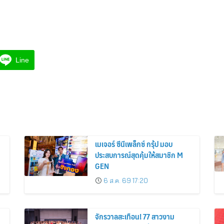
Line
เมเจอร์ ซีนีเพล็กซ์ กรุ้ป มอบ
ประสบการณ์สุดคุ้มให้สมาชิก M
GEN
6 ส.ค. 69 17:20
จักรวาลสะเทือน! 77 สาวงาม