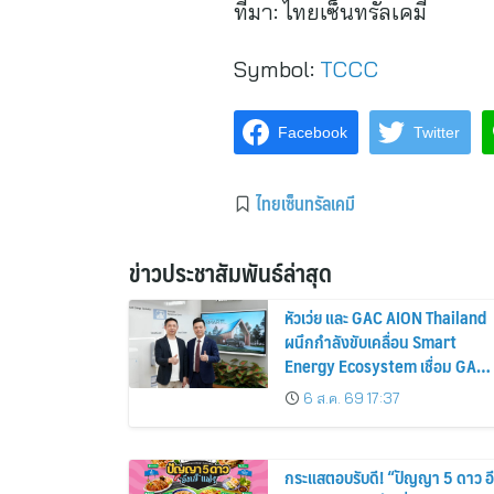
ที่มา:
ไทยเซ็นทรัลเคมี
Symbol:
TCCC
Facebook
Twitter
ไทยเซ็นทรัลเคมี
ข่าวประชาสัมพันธ์ล่าสุด
หัวเว่ย และ GAC AION Thailand
ผนึกกำลังขับเคลื่อน Smart
Energy Ecosystem เชื่อม GAC
GN8 PHEV รถยนต์ MPV ระดับ
6 ส.ค. 69 17:37
พรีเมียม เข้ากับพลังงานแสง
อาทิตย์ภายในบ้าน
กระแสตอบรับดี! “ปัญญา 5 ดาว อี