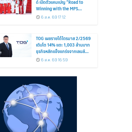
ด์ เปิดตัวแคมเปญ “Road to
Winning with the MPS
Science”
6 ส.ค. 69 17:12
TOG เผยรายได้ไตรมาส 2/2569
เติบโต 14% แตะ 1,003 ล้านบาท
ธุรกิจหลักแข็งแกร่งจากเลนส์
มูลค่าเพิ่ม และการขยายตลาดต่าง
6 ส.ค. 69 16:59
ประเทศ พร้อมเดินหน้าลงทุนเพื่อ
การเติบโตระยะยาว