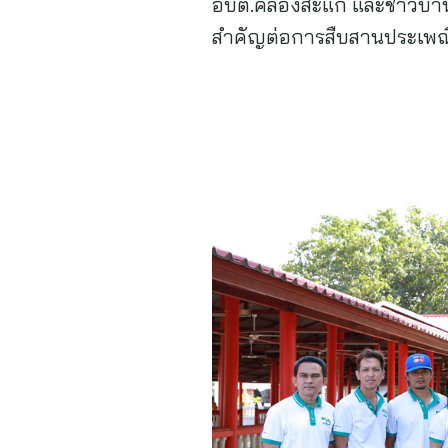
อบต.คลองสะแก และชาวบ้านใน
สำคัญต่อการสืบสานประเพณี