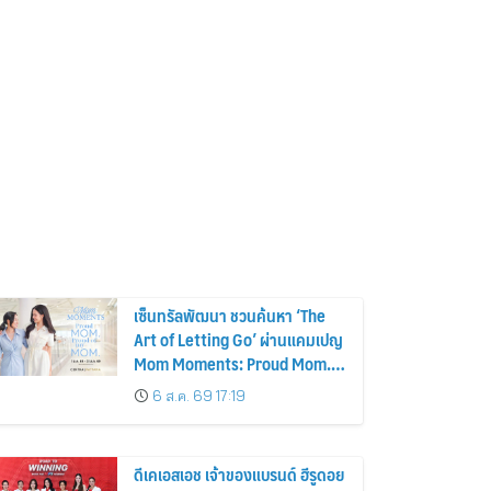
เซ็นทรัลพัฒนา ชวนค้นหา ‘The
Art of Letting Go’ ผ่านแคมเปญ
Mom Moments: Proud Mom.
Proud of My Mom.
6 ส.ค. 69 17:19
ดีเคเอสเอช เจ้าของแบรนด์ ฮีรูดอย