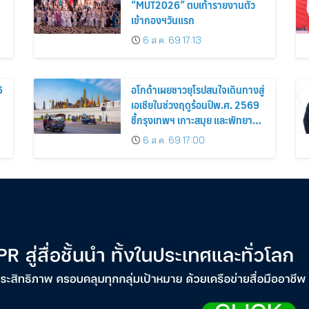
“MUT2026” ตบเท้ารายงานตัว
เข้ากองฯวันแรก
6 ส.ค. 69 17:13
6
อโกด้าเผยชาวยุโรปสนใจเดินทางสู่
เอเชียในช่วงฤดูร้อนปีพ.ศ. 2569
ชี้กรุงเทพฯ เกาะสมุย และพัทยา
ติดอันดับเมืองยอดนิยม
6 ส.ค. 69 17:00