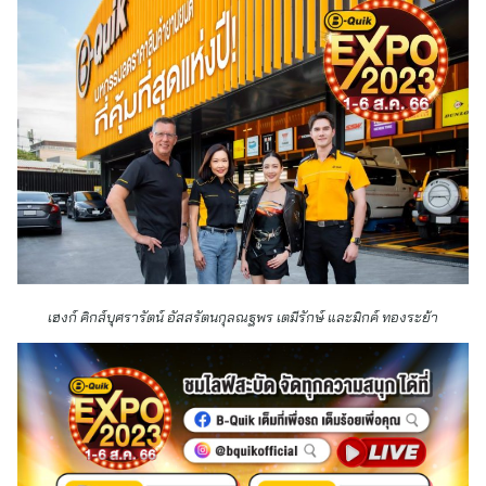
เฮงก์ คิกส์บุศรารัตน์ อัสสรัตนกุลณฐพร เตมีรักษ์ และมิกค์ ทองระย้า