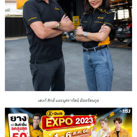
เฮงก์ คิกส์ และบุศรารัตน์ อัสสรัตนกุล