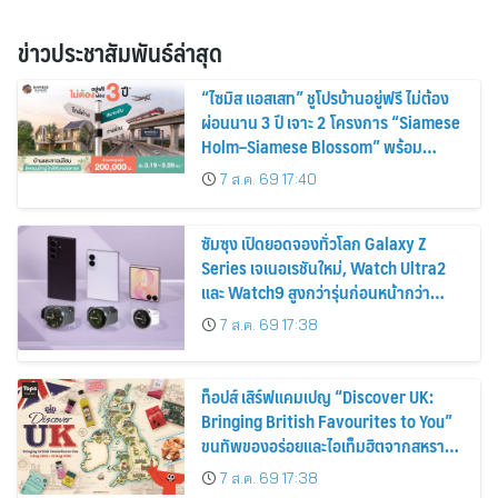
ข่าวประชาสัมพันธ์ล่าสุด
“ไซมิส แอสเสท” ชูโปรบ้านอยู่ฟรี ไม่ต้อง
ผ่อนนาน 3 ปี เจาะ 2 โครงการ “Siamese
Holm–Siamese Blossom” พร้อม
ส่วนลดและสิทธิพิเศษถึง 31 สิงหาคม
7 ส.ค. 69 17:40
2569
ซัมซุง เปิดยอดจองทั่วโลก Galaxy Z
Series เจเนอเรชันใหม่, Watch Ultra2
และ Watch9 สูงกว่ารุ่นก่อนหน้ากว่า
30%
7 ส.ค. 69 17:38
ท็อปส์ เสิร์ฟแคมเปญ “Discover UK:
Bringing British Favourites to You”
ขนทัพของอร่อยและไอเท็มฮิตจากสหราช
อาณาจักร ส่งตรงถึงมือตั้งแต่วันนี้ – 18
7 ส.ค. 69 17:38
สิงหาคมนี้