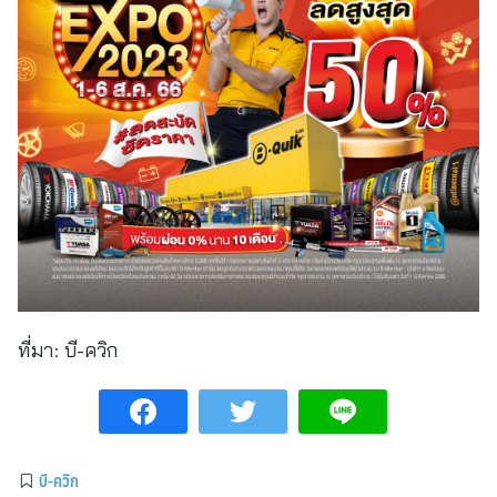
ที่มา:
บี-ควิก
บี-ควิก