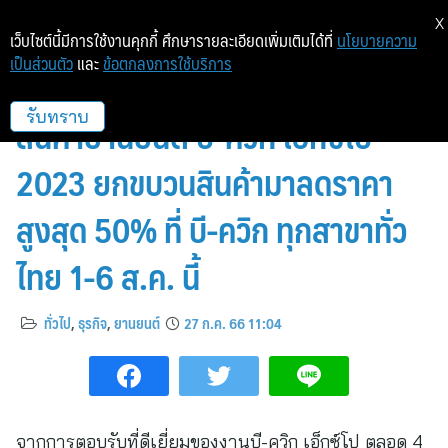
X
เว็บไซต์นี้มีการใช้งานคุกกี้ ศึกษารายละเอียดเพิ่มเติมได้ที่
นโยบายความ
เป็นส่วนตัว
และ
ข้อตกลงการใช้บริการ
ลดสะบัดซัดราคา! มหกรรมลดราคา
สินค้ายานยนต์ บี-ควิก เอ็กซ์โป
รับทราบ
2023 ยกขบวนสินค้ามาลดราคา
สูงสุด 50% ที่ บี-ควิก ทุกสาขาทั่ว
ไทย 1-6 ส.ค. นี้
ทั่วไป
,
ธุรกิจ
,
ยานยนต์
27 ก.ค. 66 11:04
จากการตอบรับที่ดีเยี่ยมของงานบี-ควิก เอ็กซ์โป ตลอด 4