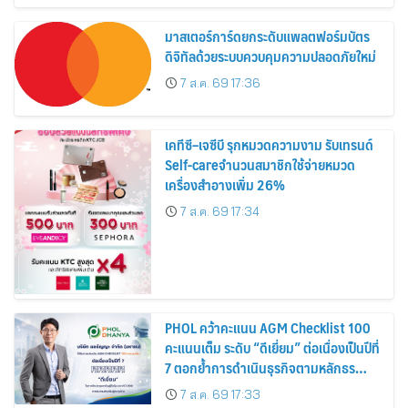
มาสเตอร์การ์ดยกระดับแพลตฟอร์มบัตร
ดิจิทัลด้วยระบบควบคุมความปลอดภัยใหม่
7 ส.ค. 69 17:36
เคทีซี–เจซีบี รุกหมวดความงาม รับเทรนด์
Self-careจำนวนสมาชิกใช้จ่ายหมวด
เครื่องสำอางเพิ่ม 26%
7 ส.ค. 69 17:34
PHOL คว้าคะแนน AGM Checklist 100
คะแนนเต็ม ระดับ “ดีเยี่ยม” ต่อเนื่องเป็นปีที่
7 ตอกย้ำการดำเนินธุรกิจตามหลักธร
รมาภิบาล โปร่งใส สร้างความเชื่อมั่นผู้ถือ
7 ส.ค. 69 17:33
หุ้น