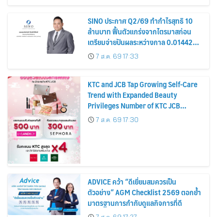
SINO ประกาศ Q2/69 ทำกำไรสุทธิ 10
ล้านบาท ฟื้นตัวแกร่งจากไตรมาสก่อน
เตรียมจ่ายปันผลระหว่างกาล 0.014423
บาทต่อหุ้น ครึ่งปีหลังมุ่งเติบโตต่อเนื่อง
7 ส.ค. 69 17:33
KTC and JCB Tap Growing Self-Care
Trend with Expanded Beauty
Privileges Number of KTC JCB
Cardmembers Spending on
7 ส.ค. 69 17:30
Cosmetics Rises 26%
ADVICE คว้า “ดีเยี่ยมสมควรเป็น
ตัวอย่าง” AGM Checklist 2569 ตอกย้ำ
มาตรฐานการกำกับดูแลกิจการที่ดี
7 ส.ค. 69 17:27