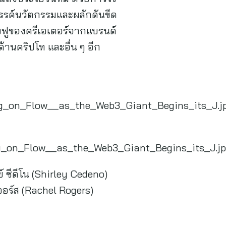
สรรค์นวัตกรรมและผลักดันขีด
ื่องฟูของครีเอเตอร์จากแบรนด์
ด้านคริปโท และอื่น ๆ อีก
g_on_Flow__as_the_Web3_Giant_Begins_its_J.j
g_on_Flow__as_the_Web3_Giant_Begins_its_J.j
ย์ ซีดีโน (Shirley Cedeno)
เจอร์ส (Rachel Rogers)