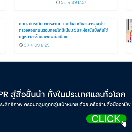
ของไทย สู่ 6 ทศวรรษแห่งการ
5 ส.ค. 69 17:27
พัฒนาสุขภาพคนไทย
กทม. ยกระดับมาตรฐานความปลอดภัยอาคารสูง สั่ง
ตรวจสอบถนนรอบคอนโดมิเนียม 50 แห่ง เข้มบังคับใช้
กฎหมาย-ซ้อมอพยพต่อเนื่อง
5 ส.ค. 69 17:25