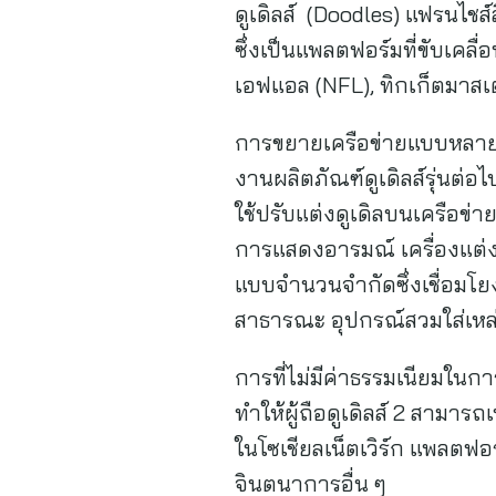
ดูเดิลส์ (Doodles) แฟรนไชส์
ซึ่งเป็นแพลตฟอร์มที่ขับเคลื
เอฟแอล (NFL), ทิกเก็ตมาสเต
การขยายเครือข่ายแบบหลายเคร
งานผลิตภัณฑ์ดูเดิลส์รุ่นต่อไ
ใช้ปรับแต่งดูเดิลบนเครือข่
การแสดงอารมณ์ เครื่องแต่ง
แบบจำนวนจำกัดซึ่งเชื่อมโย
สาธารณะ อุปกรณ์สวมใส่เหล่
การที่ไม่มีค่าธรรมเนียมในก
ทำให้ผู้ถือดูเดิลส์ 2 สามารถ
ในโซเชียลเน็ตเวิร์ก แพลตฟอ
จินตนาการอื่น ๆ