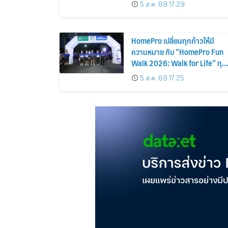
5 ส.ค. 69 17:29
HomePro เปลี่ยนทุกก้าวให้มี
ความหมาย กับ “HomePro Fun
Walk 2026: Walk for Life” ทุก
ก้าวที่เดิน… คือโอกาสแห่งการมี
5 ส.ค. 69 17:25
ชีวิต