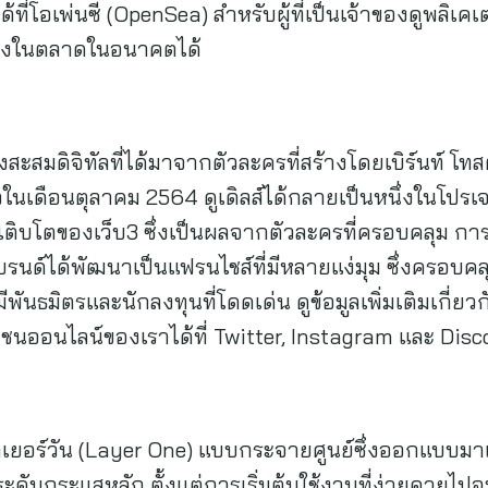
ที่โอเพ่นซี (OpenSea) สำหรับผู้ที่เป็นเจ้าของดูพลิเคเตอ
เองในตลาดในอนาคตได้
งสะสมดิจิทัลที่ได้มาจากตัวละครที่สร้างโดยเบิร์นท์ โทสต
ัวในเดือนตุลาคม 2564 ดูเดิลส์ได้กลายเป็นหนึ่งในโปรเจ
เติบโตของเว็บ3 ซึ่งเป็นผลจากตัวละครที่ครอบคลุม กา
บรนด์ได้พัฒนาเป็นแฟรนไชส์ที่มีหลายแง่มุม ซึ่งครอบคลุ
ธมิตรและนักลงทุนที่โดดเด่น ดูข้อมูลเพิ่มเติมเกี่ยวกั
ชุมชนออนไลน์ของเราได้ที่ Twitter, Instagram และ Disc
เลเยอร์วัน (Layer One) แบบกระจายศูนย์ซึ่งออกแบบมาเ
ะดับกระแสหลัก ตั้งแต่การเริ่มต้นใช้งานที่ง่ายดายไปจน