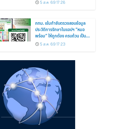
สุดถนนโอ๊ค
5 ส.ค. 69 17:26
กทม. เข้มกำชับตรวจสอบข้อมูล
ประวัติการรักษาในแอปฯ “หมอ
พร้อม” ให้ถูกต้อง ครบถ้วน เป็น
ปัจจุบันป้องกันสวมสิทธิการรักษา
5 ส.ค. 69 17:23