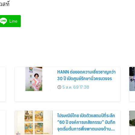
วสท์
Line
HANN ต่อยอดความเชี่ยวชาญกว่า
30 ปี เปิดศูนย์รักษานิ่วครบวงจร
5 ส.ค. 69 17:38
ไปรษณีย์ไทย เปิดตัวแสตมป์ที่ระลึก
“60 ปี องค์การเภสัชกรรม” บันทึก
จุดเริ่มต้นการพึ่งพาตนเองด้านยา