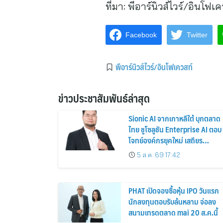
ที่มา:
พีอาร์นิวส์ไวร์/อินโฟเค
Facebook
Twitter
พีอาร์นิวส์ไวร์/อินโฟเควสท์
ข่าวประชาสัมพันธ์ล่าสุด
Sionic AI จากเกาหลีใต้ บุกตลาด
ไทย ชูโซลูชัน Enterprise AI ตอบ
โจทย์องค์กรยุคใหม่ เสถียร
ปลอดภัย และใช้งานได้จริง
5 ส.ค. 69 17:42
PHAT เปิดจองซื้อหุ้น IPO วันแรก
นักลงทุนตอบรับล้นหลาม จ่อลง
สนามเทรดตลาด mai 20 ส.ค.นี้