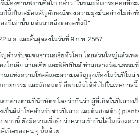
เมืองซานฟรานซิสโก กล่าว “ในขณะที่เรารอคอยที่จะ
ตมป์นี้เป็นเสมือนสัญลักษณ์ของความมุ่งมั่นอย่างไม่ย
ของปีเท่านั้น แต่หมายถึงตลอดทั้งปี”
ที่ 22 ม.ค. และสิ้นสุดลงในวันที่ 9 ก.พ. 2567
ำคัญสำหรับชุมชนชาวเอเชียทั่วโลก โดยส่วนใหญ่แล้วเ
มองโกเลีย มาเลเซีย และฟิลิปปินส์ ท่ามกลางวัฒนธรรมที่
าณแห่งความโชคดีและความเจริญรุ่งเรืองในวันปีใหม
นักกายกรรม และนักดนตรี ก็พบเห็นได้ทั่วไปในเทศกาลนี้
่างตามปีนักษัตร โดยว่ากันว่า ผู้ที่เกิดในปีเถาะเป็น
่วงเป็นสีนำโชคสำหรับชาวปีเถาะ และต้นฮอสต้า ( plantain
จากนี้ ยังมีความเชื่ออีกว่าความเข้ากันได้ในเรื่องค
ศีเกิดของคน ๆ นั้นด้วย