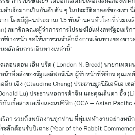
รษ การไปรษณีย์ฯ ได้ออกแสตมป์เพื่อเฉลิมฉลองเทศก
มสำเร็จมากเป็นอันดับต้น ๆ ในประวัติศาสตร์ของเรา นี่
 โดยมีผู้คนประมาณ 1.5 พันล้านคนทั่วโลกที่ร่วมเฉ
an) สมาชิกคณะผู้ว่าการการไปรษณีย์แห่งสหรัฐอเมริกา 
ัปดาห์ข้างหน้า ขอให้เราหวนรำลึกถึงการเดินทางของชาว
วนผลักดันการเดินทางเหล่านี้”
ได้แก่ คุณลอนดอน เอ็น บรีด ( London N. Breed) นายกเท
น้าที่คลังของรัฐแคลิฟอร์เนีย ผู้รับหน้าที่พิธีกร คุณเจย
ลอดีน เฉิง (Claudine Cheng) ประธานมูลนิธิเอพีเอ เฮ
่(Donald Lu) ประธานหอการค้าจีน และคุณลินดา อึ้ง 
มริกันเชื้อสายเอเชียและแปซิฟิก (OCA – Asian Pacifi
กา รวมถึงพนักงานทุกท่าน ที่ทุ่มเททำงานอย่างหนักทุกวั
ป์ที่ระลึกต้อนรับปีเถาะ (Year of the Rabbit Commem