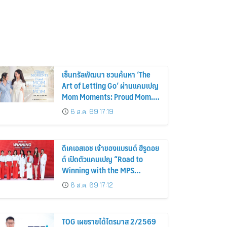
เซ็นทรัลพัฒนา ชวนค้นหา ‘The
Art of Letting Go’ ผ่านแคมเปญ
Mom Moments: Proud Mom.
Proud of My Mom.
6 ส.ค. 69 17:19
ดีเคเอสเอช เจ้าของแบรนด์ ฮีรูดอย
ด์ เปิดตัวแคมเปญ “Road to
Winning with the MPS
Science”
6 ส.ค. 69 17:12
TOG เผยรายได้ไตรมาส 2/2569