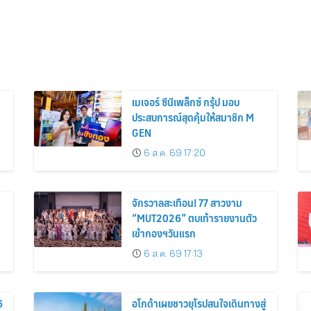
เมเจอร์ ซีนีเพล็กซ์ กรุ้ป มอบ
ประสบการณ์สุดคุ้มให้สมาชิก M
GEN
6 ส.ค. 69 17:20
จักรวาลสะเทือน! 77 สาวงาม
“MUT2026” ตบเท้ารายงานตัว
เข้ากองฯวันแรก
6 ส.ค. 69 17:13
6
อโกด้าเผยชาวยุโรปสนใจเดินทางสู่