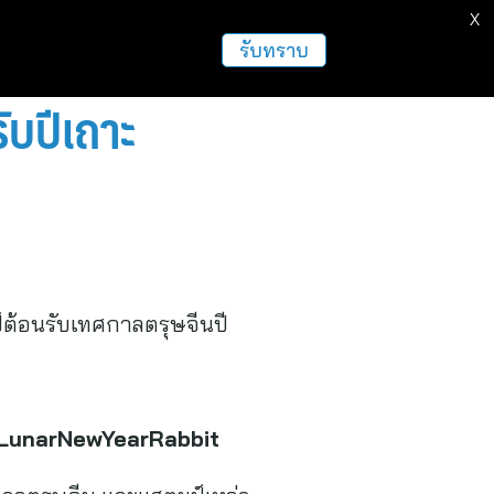
X
รับทราบ
ับปีเถาะ
์ต้อนรับเทศกาลตรุษจีนปี
LunarNewYearRabbit