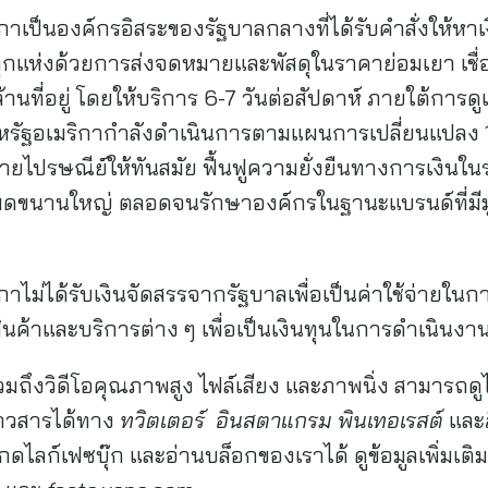
กาเป็นองค์กรอิสระของรัฐบาลกลางที่ได้รับคำสั่งให้หา
ทุกแห่งด้วยการส่งจดหมายและพัสดุในราคาย่อมเยา เชื่
ล้านที่อยู่ โดยให้บริการ 6-7 วันต่อสัปดาห์ ภายใต้
หรัฐอเมริกากำลังดำเนินการตามแผนการเปลี่ยนแปลง 10
อข่ายไปรษณีย์ให้ทันสมัย ฟื้นฟูความยั่งยืนทางการเงิน
ดขนานใหญ่ ตลอดจนรักษาองค์กรในฐานะแบรนด์ที่มีมูลค่
าไม่ได้รับเงินจัดสรรจากรัฐบาลเพื่อเป็นค่าใช้จ่ายใน
นค้าและบริการต่าง ๆ เพื่อเป็นเงินทุนในการดำเนินงา
อ รวมถึงวิดีโอคุณภาพสูง ไฟล์เสียง และภาพนิ่ง สามารถดูไ
่าวสารได้ทาง
ทวิตเตอร์
อินสตาแกรม
พินเทอเรสต์
และ
ไลก์เฟซบุ๊ก และอ่านบล็อกของเราได้ ดูข้อมูลเพิ่มเติ