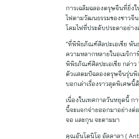
การเฉลิมฉลองตรุษจีนที่ยิ่งให
ไฟตามวัฒนธรรมของชาวจีน ซึ
โคมไฟที่ประดับประดาอย่าง
“ที่พิพิธภัณฑ์ศิลปะเอเชีย พ
ความหลากหลายในอเมริกาที่เร
พิพิธภัณฑ์ศิลปะเอเชีย กล่าว
ตัวแสตมป์ฉลองตรุษจีนรุ่นพิ
บอกเล่าเรื่องราวสุดพิเศษนี
เนื่องในเทศกาลวันหยุดนี้ ก
นี้จะแจกจ่ายออกมาอย่างต่อ
จอ และกุน จะตามมา
คุณอันโตนิโอ อัลคาลา ( Anto