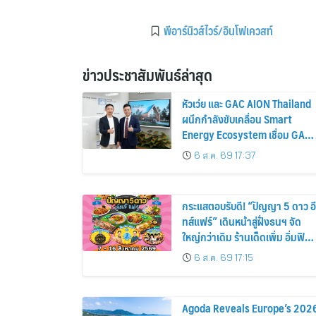
พีอาร์นิวส์ไวร์/อินโฟเควสท์
ข่าวประชาสัมพันธ์ล่าสุด
หัวเว่ย และ GAC AION Thailand
ผนึกกำลังขับเคลื่อน Smart
Energy Ecosystem เชื่อม GAC
GN8 PHEV รถยนต์ MPV ระดับ
6 ส.ค. 69 17:37
พรีเมียม เข้ากับพลังงานแสง
อาทิตย์ภายในบ้าน
กระแสตอบรับดี! “ปัญญา 5 ดาว อี
ทส์แฟร์” เดินหน้าสู่ฝั่งธนฯ จัด
ใหญ่กว่าเดิม ร้านเด็ดเพิ่ม อิ่มฟิน
10 วันเต็ม!
6 ส.ค. 69 17:15
Agoda Reveals Europe’s 202