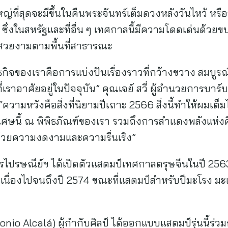
ญ่ที่สุดจะมีขึ้นในคืนพระจันทร์เต็มดวงหลังวันไหว้ หรือ
่งในสหรัฐและที่อื่น ๆ เทศกาลนี้มีความโดดเด่นด้วยข
สวยงามตามพื้นที่สาธารณะ
ันธกิจของเราคือการแบ่งปันเรื่องราวที่กว้างขวาง สมบูร
าอาศัยอยู่ในปัจจุบัน” คุณเจย์ สวี่ ผู้อำนวยการบาร์
 “ความหวังคือสิ่งที่นิยามปีเถาะ 2566 สิ่งนี้ทำให้ผมเ
เศษนี้ ณ พิพิธภัณฑ์ของเรา รวมถึงการสำแดงพลังแห่งศ
้ด้วยความงดงามและความรื่นเริง”
ารไปรษณีย์ฯ ได้เปิดตัวแสตมป์เทศกาลตรุษจีนในปี 2563 
เนื่องไปจนถึงปี 2574 ขณะที่แสตมป์สำหรับปีมะโรง มะ
nio Alcalá) ผู้กำกับศิลป์ ได้ออกแบบแสตมป์รุ่นนี้ร่วม