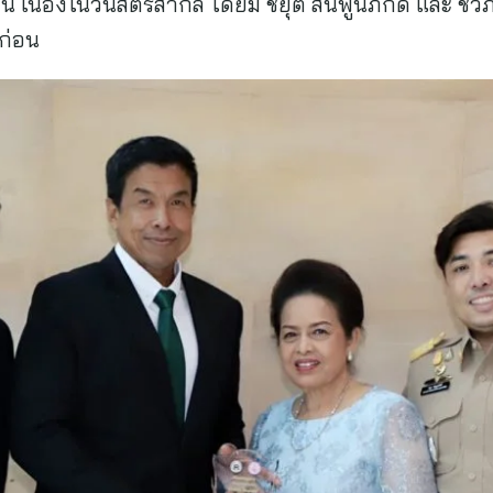
เด่น เนื่องในวันสตรีสากล โดยมี ชยุต สินพูนภักดิ์ และ ช
ก่อน