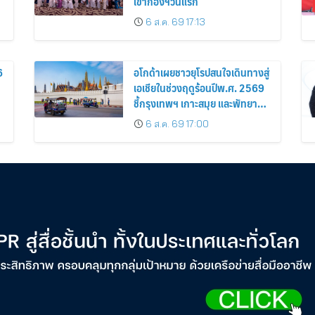
เข้ากองฯวันแรก
6 ส.ค. 69 17:13
6
อโกด้าเผยชาวยุโรปสนใจเดินทางสู่
เอเชียในช่วงฤดูร้อนปีพ.ศ. 2569
ชี้กรุงเทพฯ เกาะสมุย และพัทยา
ติดอันดับเมืองยอดนิยม
6 ส.ค. 69 17:00