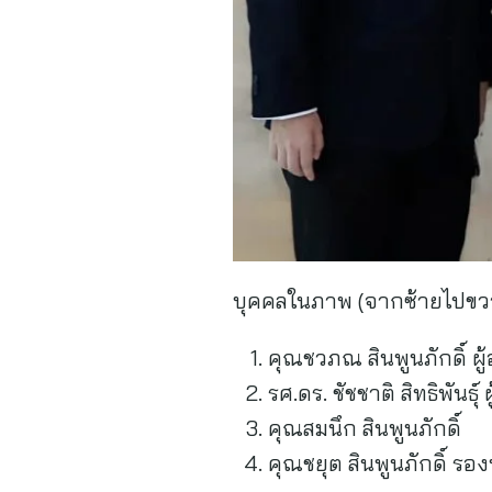
บุคคลในภาพ (จากซ้ายไปขว
คุณชวภณ สินพูนภักดิ์ 
รศ.ดร. ชัชชาติ สิทธิพันธ
คุณสมนึก สินพูนภักดิ์
คุณชยุต สินพูนภักดิ์ ร