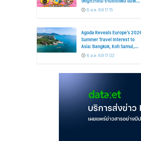
ใหญ่กว่าเดิม ร้านเด็ดเพิ่ม อิ่มฟิน
10 วันเต็ม!
6 ส.ค. 69 17:15
Agoda Reveals Europe’s 202
Summer Travel Interest to
Asia: Bangkok, Koh Samui,
and Pattaya Among the Top
6 ส.ค. 69 17:02
Cities