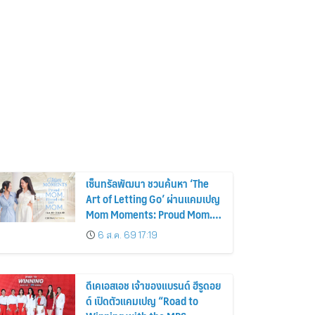
เซ็นทรัลพัฒนา ชวนค้นหา ‘The
Art of Letting Go’ ผ่านแคมเปญ
Mom Moments: Proud Mom.
Proud of My Mom.
6 ส.ค. 69 17:19
ดีเคเอสเอช เจ้าของแบรนด์ ฮีรูดอย
ด์ เปิดตัวแคมเปญ “Road to