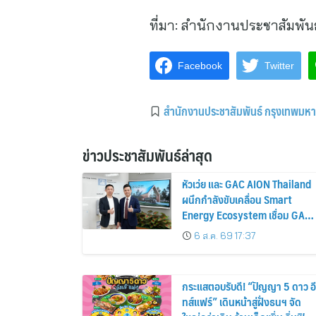
ที่มา:
สำนักงานประชาสัมพัน
Facebook
Twitter
สำนักงานประชาสัมพันธ์ กรุงเทพมห
ข่าวประชาสัมพันธ์ล่าสุด
หัวเว่ย และ GAC AION Thailand
ผนึกกำลังขับเคลื่อน Smart
Energy Ecosystem เชื่อม GAC
GN8 PHEV รถยนต์ MPV ระดับ
6 ส.ค. 69 17:37
พรีเมียม เข้ากับพลังงานแสง
อาทิตย์ภายในบ้าน
กระแสตอบรับดี! “ปัญญา 5 ดาว อี
ทส์แฟร์” เดินหน้าสู่ฝั่งธนฯ จัด