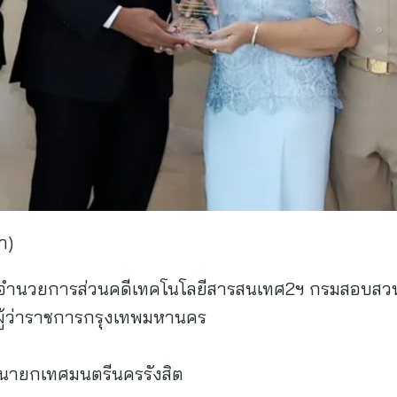
า)
ผู้อำนวยการส่วนคดีเทคโนโลยีสารสนเทศ2ฯ กรมสอบสว
ุ์ ผู้ว่าราชการกรุงเทพมหานคร
องนายกเทศมนตรีนครรังสิต