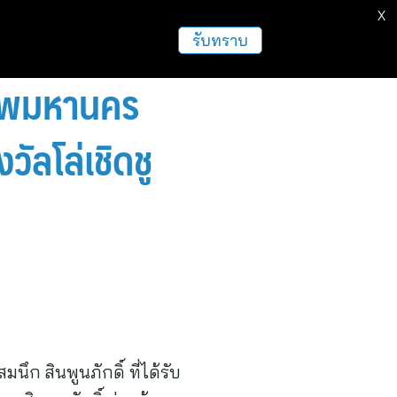
X
รับทราบ
งเทพมหานคร
ัลโล่เชิดชู
ึก สินพูนภักดิ์ ที่ได้รับ