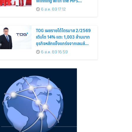
Winning with the MPS
Science”
6 ส.ค. 69 17:12
TOG เผยรายได้ไตรมาส 2/2569
เติบโต 14% แตะ 1,003 ล้านบาท
ธุรกิจหลักแข็งแกร่งจากเลนส์
มูลค่าเพิ่ม และการขยายตลาดต่าง
6 ส.ค. 69 16:59
ประเทศ พร้อมเดินหน้าลงทุนเพื่อ
การเติบโตระยะยาว