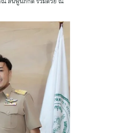
วภณ สินพูนภักดิ์ ร่วมด้วย ณ