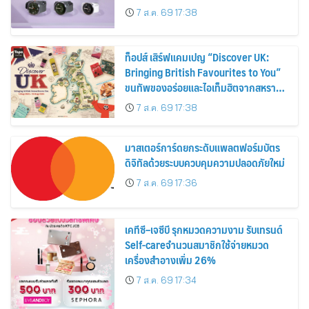
30%
7 ส.ค. 69 17:38
ท็อปส์ เสิร์ฟแคมเปญ “Discover UK:
Bringing British Favourites to You”
ขนทัพของอร่อยและไอเท็มฮิตจากสหราช
อาณาจักร ส่งตรงถึงมือตั้งแต่วันนี้ – 18
7 ส.ค. 69 17:38
สิงหาคมนี้
มาสเตอร์การ์ดยกระดับแพลตฟอร์มบัตร
ดิจิทัลด้วยระบบควบคุมความปลอดภัยใหม่
7 ส.ค. 69 17:36
เคทีซี–เจซีบี รุกหมวดความงาม รับเทรนด์
Self-careจำนวนสมาชิกใช้จ่ายหมวด
เครื่องสำอางเพิ่ม 26%
7 ส.ค. 69 17:34