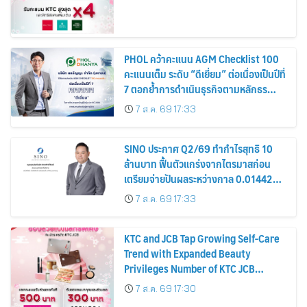
PHOL คว้าคะแนน AGM Checklist 100
คะแนนเต็ม ระดับ “ดีเยี่ยม” ต่อเนื่องเป็นปีที่
7 ตอกย้ำการดำเนินธุรกิจตามหลักธร
รมาภิบาล โปร่งใส สร้างความเชื่อมั่นผู้ถือ
7 ส.ค. 69 17:33
หุ้น
SINO ประกาศ Q2/69 ทำกำไรสุทธิ 10
ล้านบาท ฟื้นตัวแกร่งจากไตรมาสก่อน
เตรียมจ่ายปันผลระหว่างกาล 0.014423
บาทต่อหุ้น ครึ่งปีหลังมุ่งเติบโตต่อเนื่อง
7 ส.ค. 69 17:33
KTC and JCB Tap Growing Self-Care
Trend with Expanded Beauty
Privileges Number of KTC JCB
Cardmembers Spending on
7 ส.ค. 69 17:30
Cosmetics Rises 26%