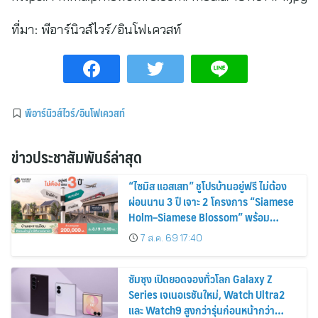
ที่มา:
พีอาร์นิวส์ไวร์/อินโฟเควสท์
พีอาร์นิวส์ไวร์/อินโฟเควสท์
ข่าวประชาสัมพันธ์ล่าสุด
“ไซมิส แอสเสท” ชูโปรบ้านอยู่ฟรี ไม่ต้อง
ผ่อนนาน 3 ปี เจาะ 2 โครงการ “Siamese
Holm–Siamese Blossom” พร้อม
ส่วนลดและสิทธิพิเศษถึง 31 สิงหาคม
7 ส.ค. 69 17:40
2569
ซัมซุง เปิดยอดจองทั่วโลก Galaxy Z
Series เจเนอเรชันใหม่, Watch Ultra2
และ Watch9 สูงกว่ารุ่นก่อนหน้ากว่า