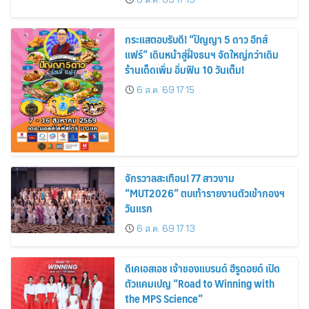
กระแสตอบรับดี! “ปัญญา 5 ดาว อีทส์
แฟร์” เดินหน้าสู่ฝั่งธนฯ จัดใหญ่กว่าเดิม
ร้านเด็ดเพิ่ม อิ่มฟิน 10 วันเต็ม!
6 ส.ค. 69 17:15
จักรวาลสะเทือน! 77 สาวงาม
“MUT2026” ตบเท้ารายงานตัวเข้ากองฯ
วันแรก
6 ส.ค. 69 17:13
ดีเคเอสเอช เจ้าของแบรนด์ ฮีรูดอยด์ เปิด
ตัวแคมเปญ “Road to Winning with
the MPS Science”