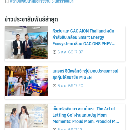
สถาบันพัฒนาฝีมือแรงงาน 5 นครราชสีมา
ข่าวประชาสัมพันธ์ล่าสุด
หัวเว่ย และ GAC AION Thailand ผนึก
กำลังขับเคลื่อน Smart Energy
Ecosystem เชื่อม GAC GN8 PHEV
รถยนต์ MPV ระดับพรีเมียม เข้ากับ
6 ส.ค. 69 17:37
พลังงานแสงอาทิตย์ภายในบ้าน
เมเจอร์ ซีนีเพล็กซ์ กรุ้ป มอบประสบการณ์
สุดคุ้มให้สมาชิก M GEN
6 ส.ค. 69 17:20
เซ็นทรัลพัฒนา ชวนค้นหา ‘The Art of
Letting Go’ ผ่านแคมเปญ Mom
Moments: Proud Mom. Proud of My
Mom.
6 ส.ค. 69 17:19