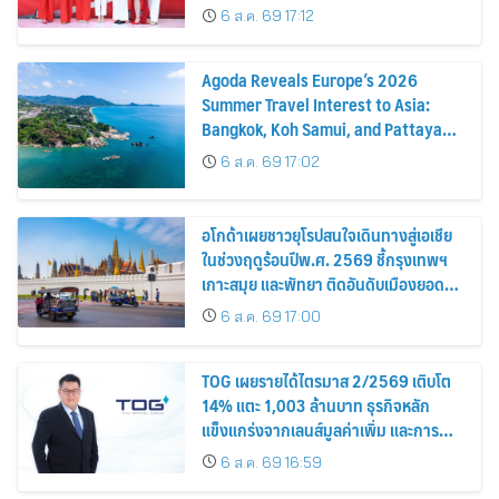
6 ส.ค. 69 17:12
Agoda Reveals Europe’s 2026
Summer Travel Interest to Asia:
Bangkok, Koh Samui, and Pattaya
Among the Top Cities
6 ส.ค. 69 17:02
อโกด้าเผยชาวยุโรปสนใจเดินทางสู่เอเชีย
ในช่วงฤดูร้อนปีพ.ศ. 2569 ชี้กรุงเทพฯ
เกาะสมุย และพัทยา ติดอันดับเมืองยอด
นิยม
6 ส.ค. 69 17:00
TOG เผยรายได้ไตรมาส 2/2569 เติบโต
14% แตะ 1,003 ล้านบาท ธุรกิจหลัก
แข็งแกร่งจากเลนส์มูลค่าเพิ่ม และการ
ขยายตลาดต่างประเทศ พร้อมเดินหน้า
6 ส.ค. 69 16:59
ลงทุนเพื่อการเติบโตระยะยาว