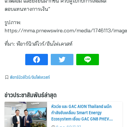
แวดล้อม และยั่งยืนมากขึ้น ควบคู่ไปกับการเพิ่มผล
ตอบแทนทางการเงิน”
รูปภาพ:
https://mma.prnewswire.com/media/1746113/image
ที่มา:
พีอาร์นิวส์ไวร์/อินโฟเควสท์
พีอาร์นิวส์ไวร์/อินโฟเควสท์
ข่าวประชาสัมพันธ์ล่าสุด
หัวเว่ย และ GAC AION Thailand ผนึก
กำลังขับเคลื่อน Smart Energy
Ecosystem เชื่อม GAC GN8 PHEV
รถยนต์ MPV ระดับพรีเมียม เข้ากับ