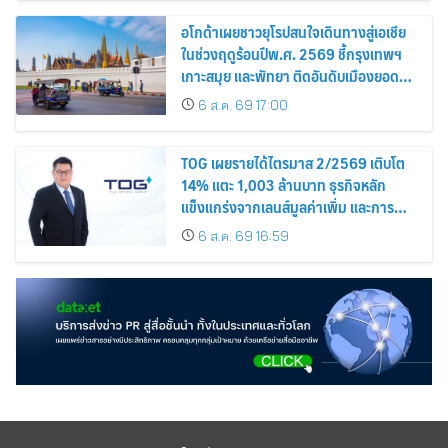
อโกด้าเผยชาวยุโรปสนใจเดินทางสู่เอเชีย
ในช่วงฤดูร้อนปีพ.ศ. 2569 ชี้กรุงเทพฯ
เกาะสมุย และพัทยา ติดอันดับเมืองยอด
นิยม
6 ส.ค. 69 17:00
TOG เผยรายได้ไตรมาส 2/2569 เติบโต
14% แตะ 1,003 ล้านบาท ธุรกิจหลัก
แข็งแกร่งจากเลนส์มูลค่าเพิ่ม และการ
ขยายตลาดต่างประเทศ พร้อมเดินหน้า
6 ส.ค. 69 16:59
ลงทุนเพื่อการเติบโตระยะยาว