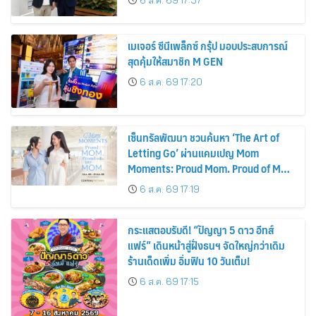
6 ส.ค. 69 17:37
พลังงานแสงอาทิตย์ภายในบ้าน
เมเจอร์ ซีนีเพล็กซ์ กรุ้ป มอบประสบการณ์
สุดคุ้มให้สมาชิก M GEN
6 ส.ค. 69 17:20
เซ็นทรัลพัฒนา ชวนค้นหา ‘The Art of
Letting Go’ ผ่านแคมเปญ Mom
Moments: Proud Mom. Proud of My
Mom.
6 ส.ค. 69 17:19
กระแสตอบรับดี! “ปัญญา 5 ดาว อีทส์
แฟร์” เดินหน้าสู่ฝั่งธนฯ จัดใหญ่กว่าเดิม
ร้านเด็ดเพิ่ม อิ่มฟิน 10 วันเต็ม!
6 ส.ค. 69 17:15