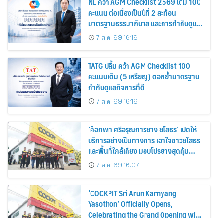
NL คว้า AGM Checklist 2569 เต็ม 100
คะแนน ต่อเนื่องเป็นปีที่ 2 สะท้อน
มาตรฐานธรรมาภิบาล และการกำกับดูแล
กิจการที่ดี
7 ส.ค. 69 16:16
TATG ปลื้ม คว้า AGM Checklist 100
คะแนนเต็ม (5 เหรียญ) ตอกย้ำมาตรฐาน
กำกับดูแลกิจการที่ดี
7 ส.ค. 69 16:16
‘ค็อกพิท ศรีอรุณการยาง ยโสธร’ เปิดให้
บริการอย่างเป็นทางการ เอาใจชาวยโสธร
และพื้นที่ใกล้เคียง มอบโปรยางสุดคุ้ม
ฉลองเปิดสาขาใหม่
7 ส.ค. 69 16:07
‘COCKPIT Sri Arun Karnyang
Yasothon’ Officially Opens,
Celebrating the Grand Opening with