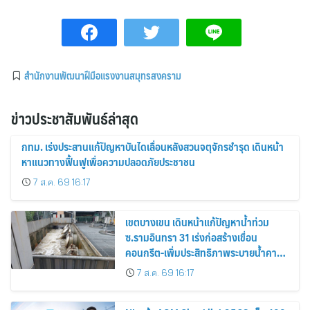
สำนักงานพัฒนาฝีมือแรงงานสมุทรสงคราม
ข่าวประชาสัมพันธ์ล่าสุด
กทม. เร่งประสานแก้ปัญหาบันไดเลื่อนหลังสวนจตุจักรชำรุด เดินหน้า
หาแนวทางฟื้นฟูเพื่อความปลอดภัยประชาชน
7 ส.ค. 69 16:17
เขตบางเขน เดินหน้าแก้ปัญหาน้ำท่วม
ซ.รามอินทรา 31 เร่งก่อสร้างเขื่อน
คอนกรีต-เพิ่มประสิทธิภาพระบายน้ำคาด
แล้วเสร็จ พ.ค. 70
7 ส.ค. 69 16:17