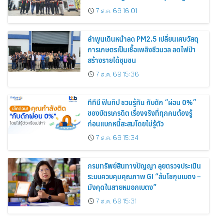
Exclusive Tire Promotions
7 ส.ค. 69 16:01
ลำพูนเดินหน้าลด PM2.5 เปลี่ยนเศษวัสดุ
การเกษตรเป็นเชื้อเพลิงชีวมวล ลดไฟป่า
สร้างรายได้ชุมชน
7 ส.ค. 69 15:36
ทีทีบี ฟินทิป ชวนรู้ทัน กับดัก “ผ่อน 0%”
ของบัตรเครดิต เรื่องจริงที่ทุกคนต้องรู้
ก่อนแบกหนี้สะสมโดยไม่รู้ตัว
7 ส.ค. 69 15:34
กรมทรัพย์สินทางปัญญา ลุยตรวจประเมิน
ระบบควบคุมคุณภาพ GI “ส้มโชกุนเบตง –
มังคุดในสายหมอกเบตง”
7 ส.ค. 69 15:31