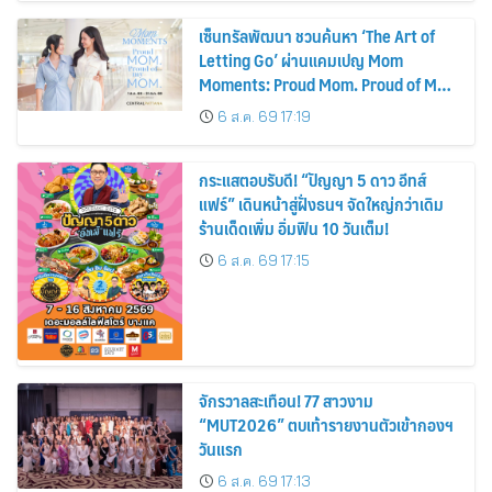
เซ็นทรัลพัฒนา ชวนค้นหา ‘The Art of
Letting Go’ ผ่านแคมเปญ Mom
Moments: Proud Mom. Proud of My
Mom.
6 ส.ค. 69 17:19
กระแสตอบรับดี! “ปัญญา 5 ดาว อีทส์
แฟร์” เดินหน้าสู่ฝั่งธนฯ จัดใหญ่กว่าเดิม
ร้านเด็ดเพิ่ม อิ่มฟิน 10 วันเต็ม!
6 ส.ค. 69 17:15
จักรวาลสะเทือน! 77 สาวงาม
“MUT2026” ตบเท้ารายงานตัวเข้ากองฯ
วันแรก
6 ส.ค. 69 17:13