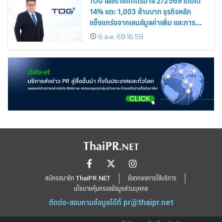
TOG เผยรายได้ไตรมาส 2/2569 เติบโต
14% แตะ 1,003 ล้านบาท ธุรกิจหลัก
แข็งแกร่งจากเลนส์มูลค่าเพิ่ม และการ
ขยายตลาดต่างประเทศ พร้อมเดินหน้า
6 ส.ค. 69 16:59
ลงทุนเพื่อการเติบโตระยะยาว
สมัครสมาชิก ThaiPR.NET
ข้อตกลงการใช้บริการ
นโยบายคุ้มครองข้อมูลส่วนบุคคล
ติดต่อ-สอบถามข้อมูลได้ที่
pr@thaipr.net