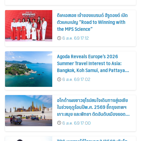
ดีเคเอสเอช เจ้าของแบรนด์ ฮีรูดอยด์ เปิด
ตัวแคมเปญ “Road to Winning with
the MPS Science”
6 ส.ค. 69 17:12
Agoda Reveals Europe’s 2026
Summer Travel Interest to Asia:
Bangkok, Koh Samui, and Pattaya
Among the Top Cities
6 ส.ค. 69 17:02
อโกด้าเผยชาวยุโรปสนใจเดินทางสู่เอเชีย
ในช่วงฤดูร้อนปีพ.ศ. 2569 ชี้กรุงเทพฯ
เกาะสมุย และพัทยา ติดอันดับเมืองยอด
นิยม
6 ส.ค. 69 17:00