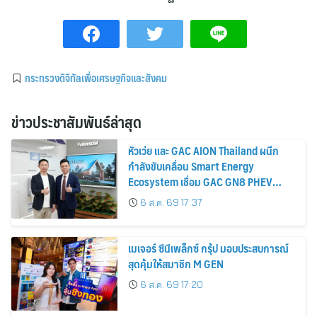
กระทรวงดิจิทัลเพื่อเศรษฐกิจและสังคม
ข่าวประชาสัมพันธ์ล่าสุด
หัวเว่ย และ GAC AION Thailand ผนึก
กำลังขับเคลื่อน Smart Energy
Ecosystem เชื่อม GAC GN8 PHEV
รถยนต์ MPV ระดับพรีเมียม เข้ากับ
6 ส.ค. 69 17:37
พลังงานแสงอาทิตย์ภายในบ้าน
เมเจอร์ ซีนีเพล็กซ์ กรุ้ป มอบประสบการณ์
สุดคุ้มให้สมาชิก M GEN
6 ส.ค. 69 17:20